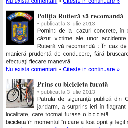
Nu exista comentarii
•
Citeste in continuare »
Poliţia Rutieră vă recomandă
• publicat la 3 iulie 2013
Pornind de la cazuri concrete, în
căzut victime ale unor accidente g
Rutieră vă recomandă : În caz de t
manieră prudentă de conducere, fără bruscarea
efectuaţi fiecare manevră
Nu exista comentarii
•
Citeste in continuare »
Prins cu bicicleta furată
• publicat la 3 iulie 2013
Patrula de siguranţă publică din Ca
jandarm, a surprins ieri în flagran
localitate, care tocmai furase o bicicletă
bicicleta în momentul în care a fost oprit şi legit