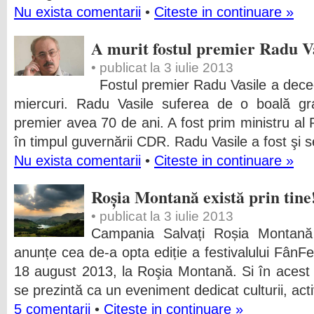
Nu exista comentarii
•
Citeste in continuare »
A murit fostul premier Radu V
• publicat la 3 iulie 2013
Fostul premier Radu Vasile a deced
miercuri. Radu Vasile suferea de o boală gra
premier avea 70 de ani. A fost prim ministru al
în timpul guvernării CDR. Radu Vasile a fost şi se
Nu exista comentarii
•
Citeste in continuare »
Roșia Montană există prin tine
• publicat la 3 iulie 2013
Campania Salvați Roșia Montană
anunțe cea de-a opta ediție a festivalului FânFe
18 august 2013, la Roşia Montană. Si în aces
se prezintă ca un eveniment dedicat culturii, acti
5 comentarii
•
Citeste in continuare »