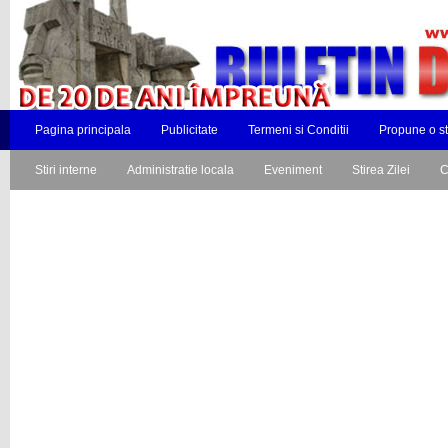
Pagina principala
Publicitate
Termeni si Conditii
Propune o st
Stiri interne
Administratie locala
Eveniment
Stirea Zilei
C