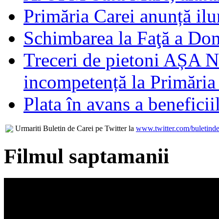
Primăria Carei anunță il
Schimbarea la Faţă a Do
Treceri de pietoni AȘA N
incompetență la Primăria
Plata în avans a beneficii
Urmariti Buletin de Carei pe Twitter la
www.twitter.com/buletinde
Filmul saptamanii