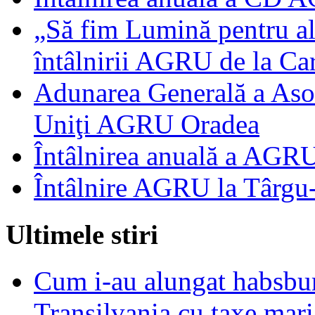
„Să fim Lumină pentru alţ
întâlnirii AGRU de la Ca
Adunarea Generală a Asoc
Uniţi AGRU Oradea
Întâlnirea anuală a AGR
Întâlnire AGRU la Târgu
Ultimele stiri
Cum i-au alungat habsbur
Transilvania cu taxe mari,