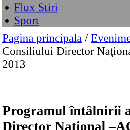
Flux Stiri
Sport
Pagina principala
/
Evenime
Consiliului Director Naţio
2013
Programul întâlnirii 
Director Naţional –A