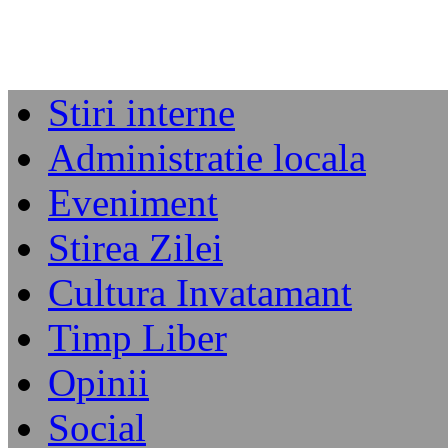
Stiri interne
Administratie locala
Eveniment
Stirea Zilei
Cultura Invatamant
Timp Liber
Opinii
Social