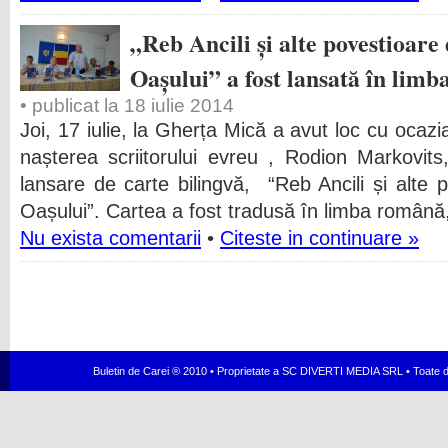
„Reb Ancili și alte povestioar
Oașului” a fost lansată în lim
• publicat la 18 iulie 2014
Joi, 17 iulie, la Gherța Mică a avut loc cu ocazia
nașterea scriitorului evreu , Rodion Markovi
lansare de carte bilingvă, “Reb Ancili și alte
Oașului”. Cartea a fost tradusă în limba română
Nu exista comentarii
•
Citeste in continuare »
Buletin de Carei ® 2010 • Proprietate a SC DIVERTI MEDIA SRL • Toate dr