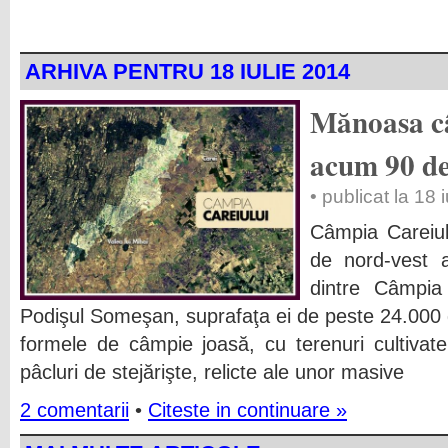
ARHIVA PENTRU 18 IULIE 2014
Mănoasa câ
acum 90 de 
• publicat la 18 
Câmpia Careiul
de nord-vest a
dintre Câmpia 
Podişul Someşan, suprafaţa ei de peste 24.000 
formele de câmpie joasă, cu terenuri cultivate, p
pâcluri de stejărişte, relicte ale unor masive
2 comentarii
•
Citeste in continuare »