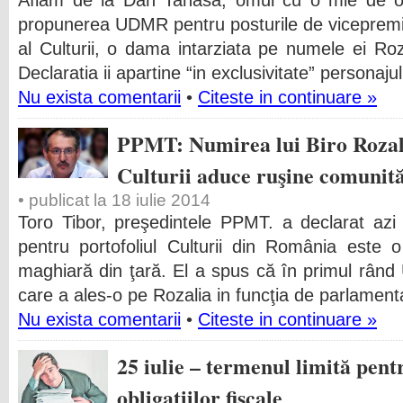
Aflam de la Dan Tanasa, omul cu o mie de och
propunerea UDMR pentru posturile de vicepremier
al Culturii, o dama intarziata pe numele ei Roz
Declaratia ii apartine “in exclusivitate” personajul
Nu exista comentarii
•
Citeste in continuare »
PPMT: Numirea lui Biro Rozali
Culturii aduce ruşine comunit
• publicat la 18 iulie 2014
Toro Tibor, preşedintele PPMT. a declarat azi
pentru portofoliul Culturii din România este 
maghiară din ţară. El a spus că în primul rân
care a ales-o pe Rozalia in funcţia de parlamentar
Nu exista comentarii
•
Citeste in continuare »
25 iulie – termenul limită pent
obligaţiilor fiscale