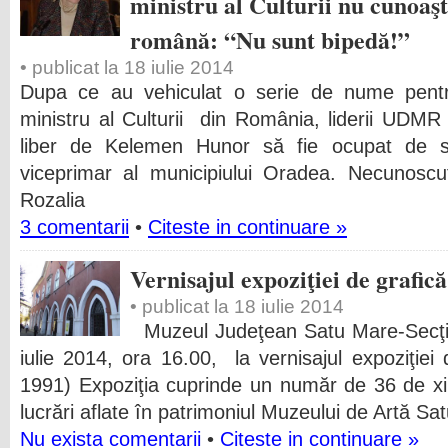
ministru al Culturii nu cunoaş
română: “Nu sunt bipedă!”
• publicat la 18 iulie 2014
Dupa ce au vehiculat o serie de nume pentr
ministru al Culturii din România, liderii UDMR 
liber de Kelemen Hunor să fie ocupat de se
viceprimar al municipiului Oradea. Necunoscut
Rozalia
3 comentarii
•
Citeste in continuare »
Vernisajul expoziţiei de grafică
• publicat la 18 iulie 2014
Muzeul Judeţean Satu Mare-Secţia 
iulie 2014, ora 16.00, la vernisajul expoziţiei 
1991) Expoziţia cuprinde un număr de 36 de xilo
lucrări aflate în patrimoniul Muzeului de Artă S
Nu exista comentarii
•
Citeste in continuare »