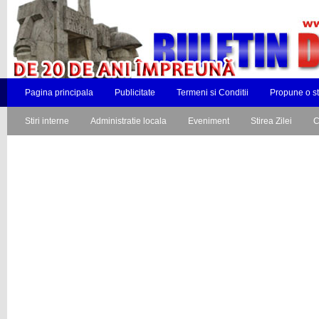
Pagina principala
Publicitate
Termeni si Conditii
Propune o st
Stiri interne
Administratie locala
Eveniment
Stirea Zilei
C