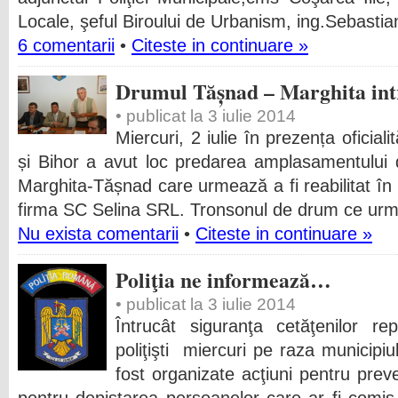
Locale, şeful Biroului de Urbanism, ing.Sebastian
6 comentarii
•
Citeste in continuare »
Drumul Tășnad – Marghita intr
• publicat la 3 iulie 2014
Miercuri, 2 iulie în prezența oficial
și Bihor a avut loc predarea amplasamentului
Marghita-Tășnad care urmează a fi reabilitat în
firma SC Selina SRL. Tronsonul de drum ce urmea
Nu exista comentarii
•
Citeste in continuare »
Poliţia ne informează…
• publicat la 3 iulie 2014
Întrucât siguranţa cetăţenilor rep
poliţişti miercuri pe raza municipiu
fost organizate acţiuni pentru preven