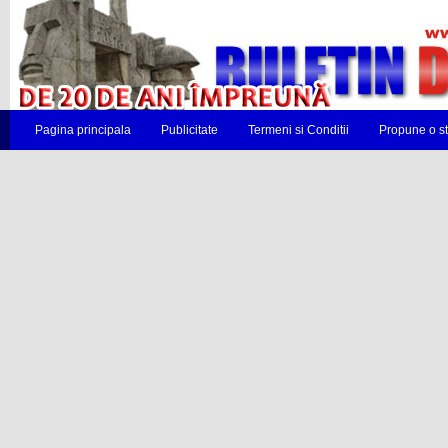
Pagina principala
Publicitate
Termeni si Conditii
Propune o st