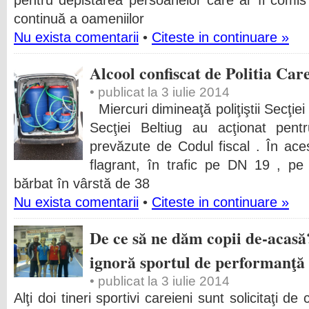
pentru depistarea persoanelor care ar fi comi
continuă a oameniilor
Nu exista comentarii
•
Citeste in continuare »
Alcool confiscat de Politia Car
• publicat la 3 iulie 2014
Miercuri dimineaţă poliţiştii Secţiei
Secţiei Beltiug au acţionat pentr
prevăzute de Codul fiscal . În aces
flagrant, în trafic pe DN 19 , pe 
bărbat în vârstă de 38
Nu exista comentarii
•
Citeste in continuare »
De ce să ne dăm copii de-acasă
ignoră sportul de performanţă
• publicat la 3 iulie 2014
Alţi doi tineri sportivi careieni sunt solicitaţi d