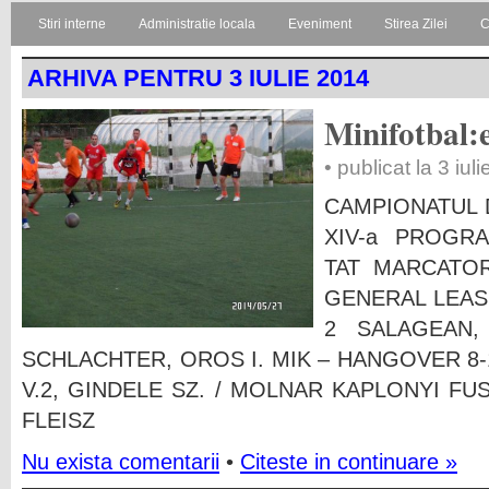
Stiri interne
Administratie locala
Eveniment
Stirea Zilei
C
ARHIVA PENTRU 3 IULIE 2014
Minifotbal:
• publicat la 3 iul
CAMPIONATUL 
XIV-a PROGR
TAT MARCATO
GENERAL LEASING
2 SALAGEAN,
SCHLACHTER, OROS I. MIK – HANGOVER 8-1
V.2, GINDELE SZ. / MOLNAR KAPLONYI FU
FLEISZ
Nu exista comentarii
•
Citeste in continuare »