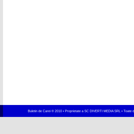
Buletin de Carei ® 2010 • Proprietate a SC DIVERTI MEDIA SRL • Toate dr