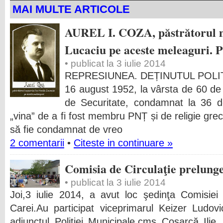
MAI MULTE ARTICOLE
AUREL I. COZA, păstrătorul m
Lucaciu pe aceste meleaguri. P
• publicat la 3 iulie 2014
REPRESIUNEA. DEȚINUTUL POLITI
16 august 1952, la vârsta de 60 de 
de Securitate, condamnat la 36 d
„vina” de a fi fost membru PNȚ și de religie grec
să fie condamnat de vreo
2 comentarii
•
Citeste in continuare »
Comisia de Circulaţie prelungeş
• publicat la 3 iulie 2014
Joi,3 iulie 2014, a avut loc şedinţa Comisiei 
Carei.Au participat viceprimarul Keizer Ludovi
adjunctul Poliţiei Municipale,cms Coşarcă Ilie,