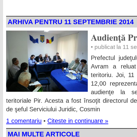
ARHIVA PENTRU 11 SEPTEMBRIE 2014
Audienţă Pre
• publicat la 11 
Prefectul judeţ
Avram a reluat î
teritoriu. Joi, 
12,00 reprezent
audienţe la sed
teritoriale Pir. Acesta a fost însoţit directorul
de şeful Serviciului Juridic, Cosmin
1 comentariu
•
Citeste in continuare »
MAI MULTE ARTICOLE