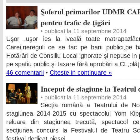
Şoferul primarilor UDMR CARE
pentru trafic de ţigări
• publicat la 11 septembrie 2014
Uşor ,uşor ies la iveală toate matrapazl
Carei,nereguli ce se fac pe bani publici,pe bani
Hotărâri de Consiliu Local ignorate şi nepuse in p
pe spatiu public şi taxare fără aprobări a CL,plăţi
46 comentarii
•
Citeste in continuare »
Inceput de stagiune la Teatrul
• publicat la 11 septembrie 2014
Secția română a Teatrului de Nor
stagiunea 2014-2015 cu spectacolul Yom Kip
reluare din stagiunea trecută, spectacol c
secţiunea concurs la Festivalul de Teatru Sc
festival dedicat piesei