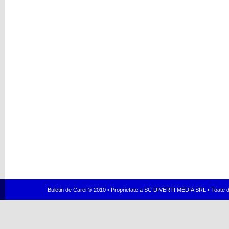
Buletin de Carei ® 2010 • Proprietate a SC DIVERTI MEDIA SRL • Toate dr