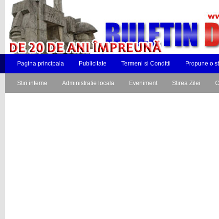
Pagina principala
Publicitate
Termeni si Conditii
Propune o st
Stiri interne
Administratie locala
Eveniment
Stirea Zilei
C