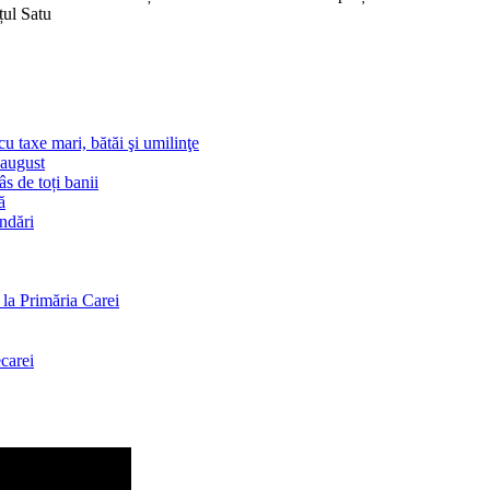
țul Satu
u taxe mari, bătăi şi umilinţe
-august
s de toți banii
ă
andări
la Primăria Carei
carei