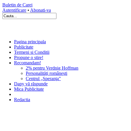
Buletin de Carei
Autentificare
•
Abonati-va
Pagina principala
Publicitate
Termeni si Conditii
Propune o stire!
Recomandam!
2% pentru Verdnig Hoffman
Personalităţi româneşti
Centrul „Speranţa”
Dapy vă răspunde
Mica Publicitate
Redactia