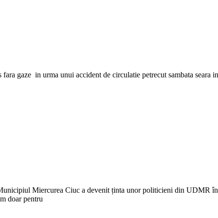
s fara gaze in urma unui accident de circulatie petrecut sambata seara i
Municipiul Miercurea Ciuc a devenit ținta unor politicieni din UDMR înt
ism doar pentru