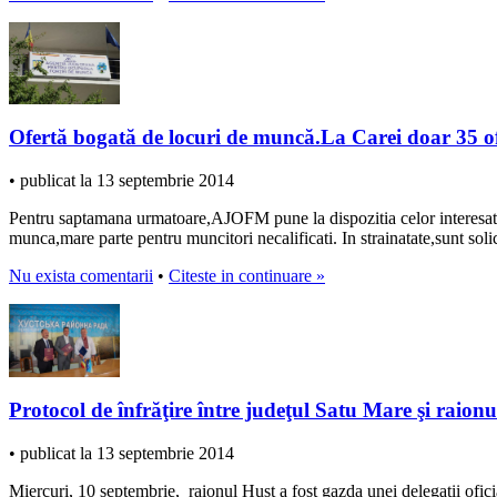
Ofertă bogată de locuri de muncă.La Carei doar 35 o
• publicat la 13 septembrie 2014
Pentru saptamana urmatoare,AJOFM pune la dispozitia celor interesati 
munca,mare parte pentru muncitori necalificati. In strainatate,sunt solici
Nu exista comentarii
•
Citeste in continuare »
Protocol de înfrăţire între judeţul Satu Mare şi raion
• publicat la 13 septembrie 2014
Miercuri, 10 septembrie, raionul Hust a fost gazda unei delegații ofici