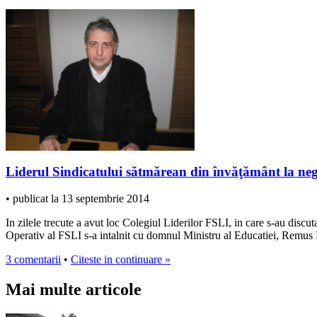
Liderul Sindicatului sătmărean din învăţământ la neg
• publicat la 13 septembrie 2014
In zilele trecute a avut loc Colegiul Liderilor FSLI, in care s-au discut
Operativ al FSLI s-a intalnit cu domnul Ministru al Educatiei, Remus 
3 comentarii
•
Citeste in continuare »
Mai multe articole