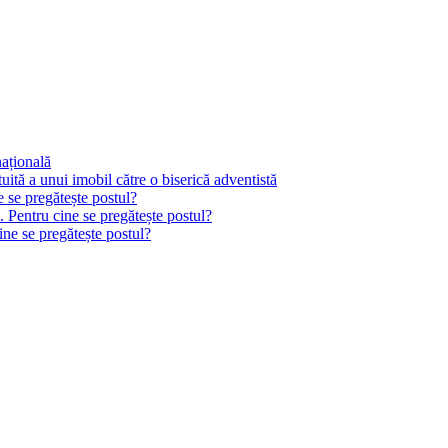
națională
tă a unui imobil către o biserică adventistă
e se pregătește postul?
. Pentru cine se pregătește postul?
ine se pregătește postul?