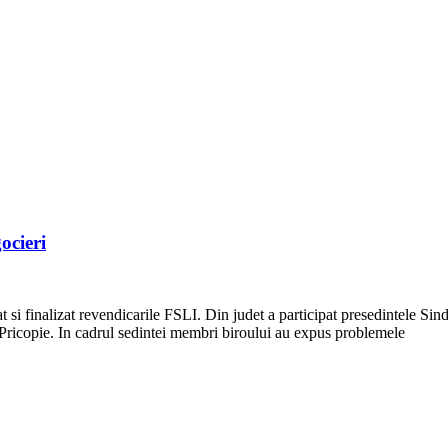
ocieri
at si finalizat revendicarile FSLI. Din judet a participat presedintele Si
Pricopie. In cadrul sedintei membri biroului au expus problemele