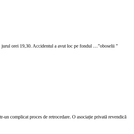
n jurul orei 19,30. Accidentul a avut loc pe fondul …”oboselii ”
r-un complicat proces de retrocedare. O asociație privată revendică