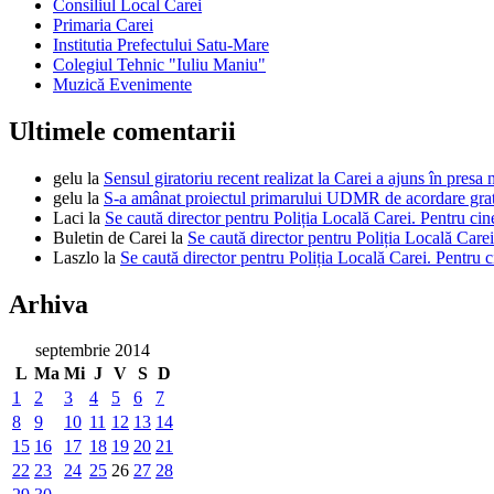
Consiliul Local Carei
Primaria Carei
Institutia Prefectului Satu-Mare
Colegiul Tehnic "Iuliu Maniu"
Muzică Evenimente
Ultimele comentarii
gelu
la
Sensul giratoriu recent realizat la Carei a ajuns în presa 
gelu
la
S-a amânat proiectul primarului UDMR de acordare gratui
Laci
la
Se caută director pentru Poliția Locală Carei. Pentru cin
Buletin de Carei
la
Se caută director pentru Poliția Locală Carei
Laszlo
la
Se caută director pentru Poliția Locală Carei. Pentru c
Arhiva
septembrie 2014
L
Ma
Mi
J
V
S
D
1
2
3
4
5
6
7
8
9
10
11
12
13
14
15
16
17
18
19
20
21
22
23
24
25
26
27
28