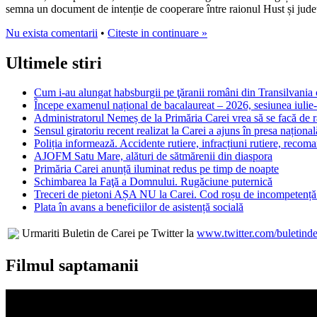
semna un document de intenție de cooperare între raionul Hust și jude
Nu exista comentarii
•
Citeste in continuare »
Ultimele stiri
Cum i-au alungat habsburgii pe ţăranii români din Transilvania c
Începe examenul național de bacalaureat – 2026, sesiunea iulie
Administratorul Nemeș de la Primăria Carei vrea să se facă de râ
Sensul giratoriu recent realizat la Carei a ajuns în presa național
Poliția informează. Accidente rutiere, infracțiuni rutiere, recom
AJOFM Satu Mare, alături de sătmărenii din diaspora
Primăria Carei anunță iluminat redus pe timp de noapte
Schimbarea la Faţă a Domnului. Rugăciune puternică
Treceri de pietoni AȘA NU la Carei. Cod roșu de incompetență 
Plata în avans a beneficiilor de asistență socială
Urmariti Buletin de Carei pe Twitter la
www.twitter.com/buletinde
Filmul saptamanii