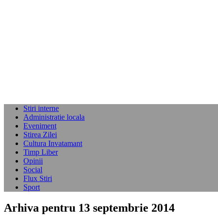
Stiri interne
Administratie locala
Eveniment
Stirea Zilei
Cultura Invatamant
Timp Liber
Opinii
Social
Flux Stiri
Sport
Arhiva pentru 13 septembrie 2014