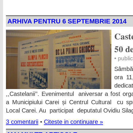
ARHIVA PENTRU 6 SEPTEMBRIE 2014
Caste
50 de
• publi
Sâmbăt
ora 11
dedica
,,Castelanii’’. Evenimentul aniversar a fost org
a Municipiului Carei și Centrul Cultural cu sprij
Local Carei. Au participat deputatul Ovidiu Sila
3 comentarii
•
Citeste in continuare »