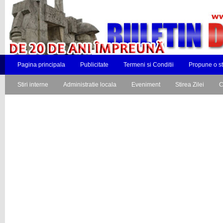
Pagina principala
Publicitate
Termeni si Conditii
Propune o st
Stiri interne
Administratie locala
Eveniment
Stirea Zilei
C