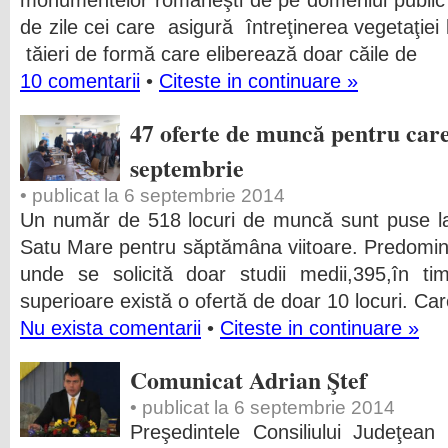
monumentelor româneşti de pe domeniul public a
de zile cei care asigură întreţinerea vegetaţiei 
tăieri de formă care eliberează doar căile de
10 comentarii
•
Citeste in continuare »
47 oferte de muncă pentru car
septembrie
• publicat la 6 septembrie 2014
Un număr de 518 locuri de muncă sunt puse la
Satu Mare pentru săptămâna viitoare. Predomină
unde se solicită doar studii medii,395,în ti
superioare există o ofertă de doar 10 locuri. Care
Nu exista comentarii
•
Citeste in continuare »
Comunicat Adrian Ştef
• publicat la 6 septembrie 2014
Preşedintele Consiliului Judeţea