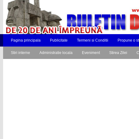
Pagina principala
Publicitate
Termeni si Conditii
Propune o st
Stiri interne
Administratie locala
Eveniment
Stirea Zilei
C