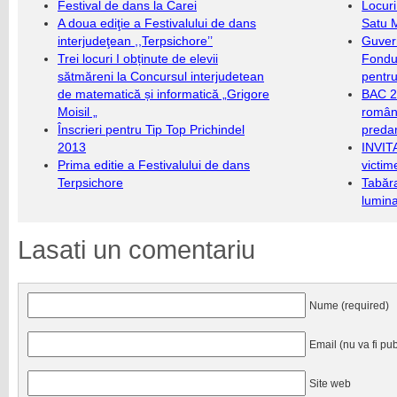
Festival de dans la Carei
Locuri
A doua ediţie a Festivalului de dans
Satu 
interjudeţean ,,Terpsichore’’
Guver
Trei locuri I obținute de elevii
Fondu
sătmăreni la Concursul interjudetean
pentru
de matematică și informatică „Grigore
BAC 20
Moisil „
română
Înscrieri pentru Tip Top Prichindel
predar
2013
INVIT
Prima editie a Festivalului de dans
victim
Terpsichore
Tabăra
lumina
Lasati un comentariu
Nume (required)
Email (nu va fi pub
Site web