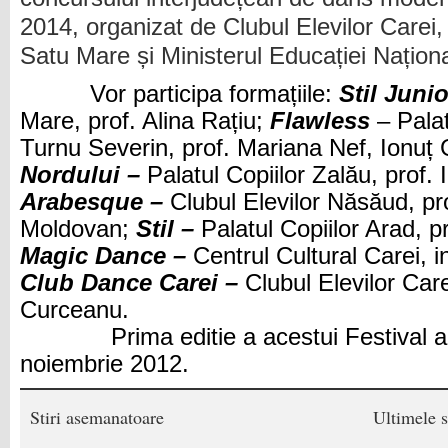
2014, organizat de Clubul Elevilor Carei
Satu Mare și Ministerul Educației Naționa
Vor participa formațiile:
Stil Junio
Mare, prof. Alina Rațiu;
Flawless
– Palat
Turnu Severin, prof. Mariana Nef, Ionuț
Nordului –
Palatul Copiilor Zalău, prof.
Arabesque –
Clubul Elevilor Năsăud, pr
Moldovan;
Stil –
Palatul Copiilor Arad, 
Magic Dance –
Centrul Cultural Carei, 
Club Dance Carei –
Clubul Elevilor Care
Curceanu.
Prima editie a acestui Festival a av
noiembrie 2012.
Stiri asemanatoare
Ultimele s