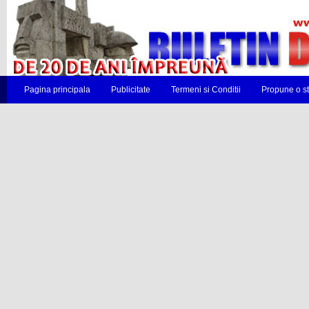
Pagina principala
Publicitate
Termeni si Conditii
Propune o st