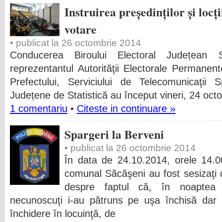
Instruirea președinților și locți
votare
• publicat la 26 octombrie 2014
Conducerea Biroului Electoral Județea
reprezentantul Autorităţii Electorale Permanente,
Prefectului, Serviciului de Telecomunicaţii S
Județene de Statistică au început vineri, 24 octo
1 comentariu
•
Citeste in continuare »
Spargeri la Berveni
• publicat la 26 octombrie 2014
În data de 24.10.2014, orele 14.00 p
comunal Săcăşeni au fost sesizaţi 
despre faptul că, în noaptea 
necunoscuţi i-au pătruns pe uşa închisă dar 
închidere în locuinţă, de