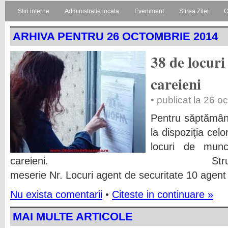
Stiri interne
Administratie locala
Eveniment
Stirea Zilei
C
ARHIVA PENTRU 26 OCTOMBRIE 2014
38 de locur
careieni
• publicat la 26 
Pentru săptămâ
la dispoziţia cel
locuri de mun
careieni. Structura pe me
meserie Nr. Locuri agent de securitate 10 agent
Nu exista comentarii
•
Citeste in continuare »
MAI MULTE ARTICOLE