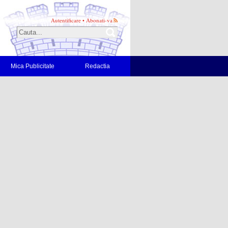
Autentificare
•
Abonati-va
Mica Publicitate
Redactia