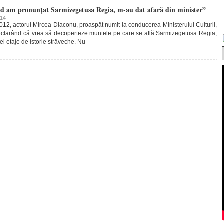
d am pronunţat Sarmizegetusa Regia, m-au dat afară din minister”
014
2012, actorul Mircea Diaconu, proaspăt numit la conducerea Ministerului Culturii,
declarând că vrea să decoperteze muntele pe care se află Sarmizegetusa Regia,
ei etaje de istorie străveche. Nu