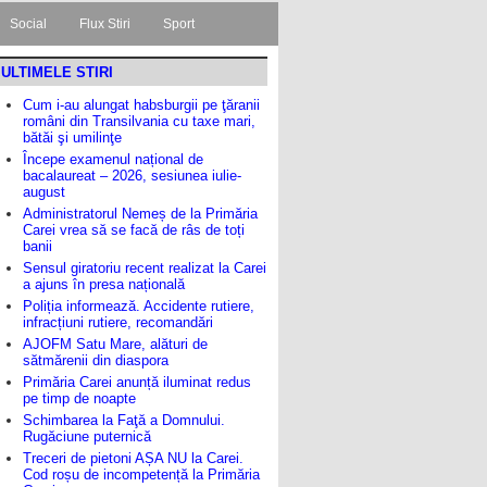
Social
Flux Stiri
Sport
ULTIMELE STIRI
Cum i-au alungat habsburgii pe ţăranii
români din Transilvania cu taxe mari,
bătăi şi umilinţe
Începe examenul național de
bacalaureat – 2026, sesiunea iulie-
august
Administratorul Nemeș de la Primăria
Carei vrea să se facă de râs de toți
banii
Sensul giratoriu recent realizat la Carei
a ajuns în presa națională
Poliția informează. Accidente rutiere,
infracțiuni rutiere, recomandări
AJOFM Satu Mare, alături de
sătmărenii din diaspora
Primăria Carei anunță iluminat redus
pe timp de noapte
Schimbarea la Faţă a Domnului.
Rugăciune puternică
Treceri de pietoni AȘA NU la Carei.
Cod roșu de incompetență la Primăria