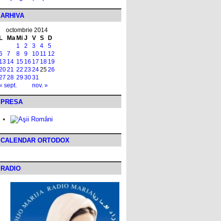
ARHIVA
octombrie 2014
L
Ma
Mi
J
V
S
D
1
2
3
4
5
6
7
8
9
10
11
12
13
14
15
16
17
18
19
20
21
22
23
24
25
26
27
28
29
30
31
« sept.
nov. »
PRESA
CALENDAR ORTODOX
RADIO