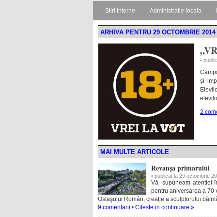
Stiri interne
Administratie locala
ARHIVA PENTRU 29 OCTOMBRIE 2014
„VR
• publi
Campan
şi imp
Elevi
elevil
2 come
MAI MULTE ARTICOLE
Revanşa primarului
• publicat la 29 octombrie 2
Vă supuneam atentiei în
pentru aniversarea a 70 
Ostaşului Român, creaţie a sculptorului bă
9 comentarii
•
Citeste in continuare »