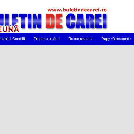
meni si Conditii
Propune o stire!
Recomandam!
Dapy vă răspunde