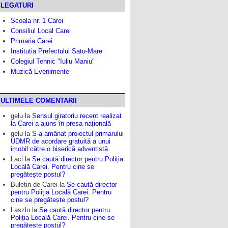
LEGATURI
Scoala nr. 1 Carei
Consiliul Local Carei
Primaria Carei
Institutia Prefectului Satu-Mare
Colegiul Tehnic "Iuliu Maniu"
Muzică Evenimente
ULTIMELE COMENTARII
gelu
la
Sensul giratoriu recent realizat
la Carei a ajuns în presa națională
gelu
la
S-a amânat proiectul primarului
UDMR de acordare gratuită a unui
imobil către o biserică adventistă
Laci
la
Se caută director pentru Poliția
Locală Carei. Pentru cine se
pregătește postul?
Buletin de Carei
la
Se caută director
pentru Poliția Locală Carei. Pentru
cine se pregătește postul?
Laszlo
la
Se caută director pentru
Poliția Locală Carei. Pentru cine se
pregătește postul?