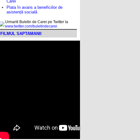
Carei
Plata în avans a beneficiilor de
asistență socială
Urmariti Buletin de Carei pe Twitter la
www.twitter.com/buletindecarei
FILMUL SAPTAMANII