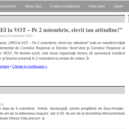
Eveniment
Stirea Zilei
Cultura Invatamant
Timp Liber
Opinii
EI la VOT – Pe 2 noiembrie, elevii iau atitudine!”
cat la 29 octombrie 2014
ia „VREI la VOT – Pe 2 noiembrie, elevii iau atitudine!” este un manifest iniţiat
lementat de Consiliul Regional al Elevilor Nord-Vest şi Consiliul Regional al
lor VEST. Pe termen scurt, cele doua organizaţii doresc să sporească numărul
or şi tinerilor prezenţi în 2 noiembrie la urnele de votare. În
ntarii
•
Citeste in continuare »
014
 data de 6 octombrie, forfota declanşată pentru pregătirile de Ziua Armatei,
de ani de la eliberarea oraşului dar si 50 de ani de la dezvelirea Monumentului
imărean Gheza Vida precum şi