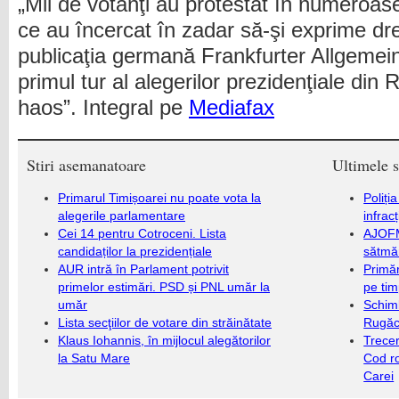
„Mii de votanţi au protestat în numeroa
ce au încercat în zadar să-şi exprime dre
publicaţia germană Frankfurter Allgemei
primul tur al alegerilor prezidenţiale din
haos”. Integral pe
Mediafax
Stiri asemanatoare
Ultimele s
Primarul Timișoarei nu poate vota la
Poliți
alegerile parlamentare
infrac
Cei 14 pentru Cotroceni. Lista
AJOFM
candidaților la prezidențiale
sătmăr
AUR intră în Parlament potrivit
Primăr
primelor estimări. PSD și PNL umăr la
pe ti
umăr
Schim
Lista secţiilor de votare din străinătate
Rugăc
Klaus Iohannis, în mijlocul alegătorilor
Trecer
la Satu Mare
Cod r
Carei