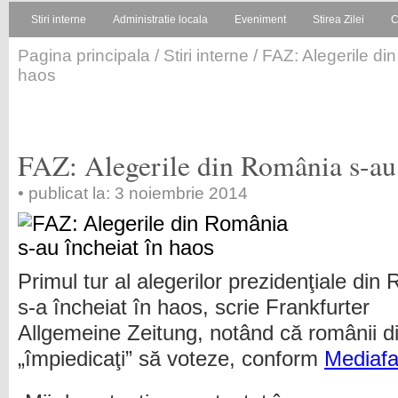
Stiri interne
Administratie locala
Eveniment
Stirea Zilei
C
Pagina principala
/
Stiri interne
/ FAZ: Alegerile di
haos
FAZ: Alegerile din România s-au 
• publicat la: 3 noiembrie 2014
Primul tur al alegerilor prezidenţiale din
s-a încheiat în haos, scrie Frankfurter
Allgemeine Zeitung, notând că românii di
„împiedicaţi” să voteze, conform
Mediaf