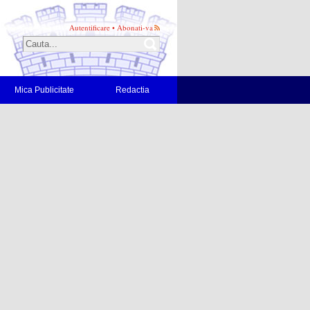
Autentificare
•
Abonati-va
Mica Publicitate
Redactia