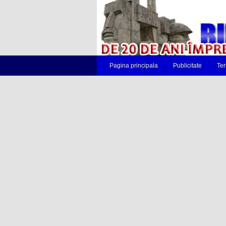
Pagina principala
Publicitate
Ter