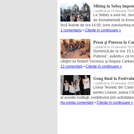
Miting la Sebeş împotr
• publicat la 19 ianuarie 201
La Sebeș a avut loc, dum
de formaldehidă la Krono
încă înainte de ora 14.00, scrie ziarulunirea.ro
1 comentariu
•
Citeste in continuare »
Presa și Puterea la Ca
• publicat la 19 ianuarie 201
Duminică,de la ora 15,1
Puterea”, avându-i ca in
cărţilor lui Robert Turcescu şi Grigore Cartia
12 comentarii
•
Citeste in continuare »
Gong final la Festival
• publicat la 19 ianuarie 201
Liceul Teoretic din Carei
pentru Liceeni „Ioana Cîc
al acestei instituţii, contribuind prin activitat
Nu exista comentarii
•
Citeste in continuare »