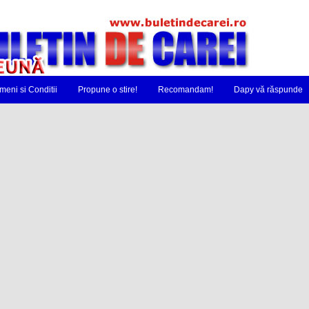
meni si Conditii
Propune o stire!
Recomandam!
Dapy vă răspunde