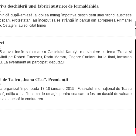
iva deschiderii unei fabrici austriece de formaldehidă
5
inică după-amiază, al doilea miting împotriva deschiderii unei fabrici austriece
span. Protestatarii au început să se strângă în parcul din apropierea Primăriei
. Cetăţenii au solicitat firmei
rei
5
5 a avut loc în sala mare a Castelului Karolyi o dezbatere cu tema “Presa și
vitați pe Robert Turcescu, Radu Moraru, Grigore Cartianu iar la final, lansarea
nu. La eveniment au participat deputatul
ul de Teatru „Ioana Cîcu”. Premianţii
5
 a organizat în perioada 17-18 ianuarie 2015, Festivalul Internaţional de Teatru
u”, ediţia a II-a, în semn de omagiu pentru cea care a fost un dascăl de valoare
ea sa didactică la conturarea