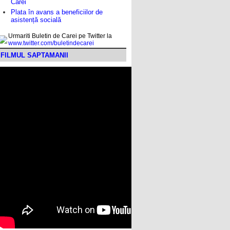
Carei
Plata în avans a beneficiilor de
asistență socială
Urmariti Buletin de Carei pe Twitter la
www.twitter.com/buletindecarei
FILMUL SAPTAMANII