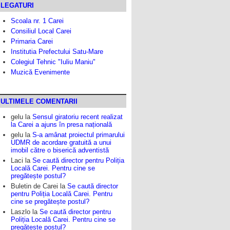
LEGATURI
Scoala nr. 1 Carei
Consiliul Local Carei
Primaria Carei
Institutia Prefectului Satu-Mare
Colegiul Tehnic "Iuliu Maniu"
Muzică Evenimente
ULTIMELE COMENTARII
gelu
la
Sensul giratoriu recent realizat
la Carei a ajuns în presa națională
gelu
la
S-a amânat proiectul primarului
UDMR de acordare gratuită a unui
imobil către o biserică adventistă
Laci
la
Se caută director pentru Poliția
Locală Carei. Pentru cine se
pregătește postul?
Buletin de Carei
la
Se caută director
pentru Poliția Locală Carei. Pentru
cine se pregătește postul?
Laszlo
la
Se caută director pentru
Poliția Locală Carei. Pentru cine se
pregătește postul?