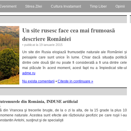
Eveniment
Stirea Zilei
Cultura Invatamant
Timp Liber
Opinii
Un site rusesc face cea mai frumoasă
descriere României
• publicat la 19 ianuarie 2015
Un site din Rusia elogiază frumusețile naturale ale României și
peisajele care sunt unice în lume. Chiar dacă situația politică
dintre cele două țări nu poate fi considerată a fi una dintre cele
mai plăcute în acest moment, acest fapt nu a împiedicat site-ul
adme.ru
Nu exista comentarii
•
Citeste in continuare »
Cutremurele din România, INDUSE artificial
5
 din Vrancea şi trecerile bruşte, de la o zi la alta, de la 15 grade la plus 10
nomene naturale. Acestea sunt efecte ale războiului geofizic pe care ruşii l-au
stantin Antohi, susţinut şi de specialişti