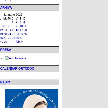
ARHIVA
ianuarie 2015
L
Ma
Mi
J
V
S
D
1
2
3
4
5
6
7
8
9
10
11
12
13
14
15
16
17
18
19
20
21
22
23
24
25
26
27
28
29
30
31
« dec.
feb. »
PRESA
CALENDAR ORTODOX
RADIO