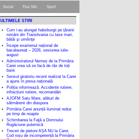
Social
Flux Stiri
Sport
ULTIMELE STIRI
Cum i-au alungat habsburgii pe ţăranii
români din Transilvania cu taxe mari,
bătăi şi umilinţe
Începe examenul național de
bacalaureat – 2026, sesiunea iulie-
august
Administratorul Nemeș de la Primăria
Carei vrea să se facă de râs de toți
banii
Sensul giratoriu recent realizat la Carei
a ajuns în presa națională
Poliția informează. Accidente rutiere,
infracțiuni rutiere, recomandări
AJOFM Satu Mare, alături de
sătmărenii din diaspora
Primăria Carei anunță iluminat redus
pe timp de noapte
Schimbarea la Faţă a Domnului.
Rugăciune puternică
Treceri de pietoni AȘA NU la Carei.
Cod roșu de incompetență la Primăria