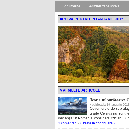
Stiri interne
Administratie locala
ARHIVA PENTRU 19 IANUARIE 2015
MAI MULTE ARTICOLE
Teorie tulburătoare: 
• publicat la 19 ianuarie 201
Cutremurele de suprafaţă
grade Celsius nu sunt fe
declanşat în România, consideră fizicianul Con
2 comentarii
•
Citeste in continuare »