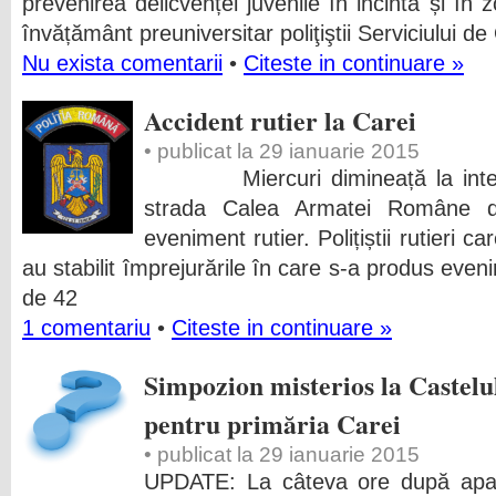
prevenirea delicvenței juvenile în incinta și în 
învățământ preuniversitar poliţiştii Serviciului de
Nu exista comentarii
•
Citeste in continuare »
Accident rutier la Carei
• publicat la 29 ianuarie 2015
Miercuri dimineață la intersec
strada Calea Armatei Române 
eveniment rutier. Polițiștii rutieri ca
au stabilit împrejurările în care s-a produs even
de 42
1 comentariu
•
Citeste in continuare »
Simpozion misterios la Castelu
pentru primăria Carei
• publicat la 29 ianuarie 2015
UPDATE: La câteva ore după apariti