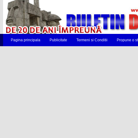
Pagina principala
Publicitate
Termeni si Conditii
Propune o st