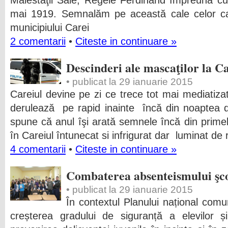
Maiestăţii Sale, Regele Ferdinand împreună cu
mai 1919. Semnalăm pe această cale celor car
municipiului Carei
2 comentarii
•
Citeste in continuare »
Descinderi ale mascaţilor la C
• publicat la 29 ianuarie 2015
Careiul devine pe zi ce trece tot mai mediatiza
derulează pe rapid inainte încă din noaptea 
spune că anul îşi arată semnele încă din primel
în Careiul întunecat si infrigurat dar luminat de 
4 comentarii
•
Citeste in continuare »
Combaterea absenteismului şc
• publicat la 29 ianuarie 2015
În contextul Planului național com
creșterea gradului de siguranță a elevilor și