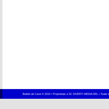
Buletin de Carei ® 2010 • Proprietate a SC DIVERTI MEDIA SRL • Toate dr