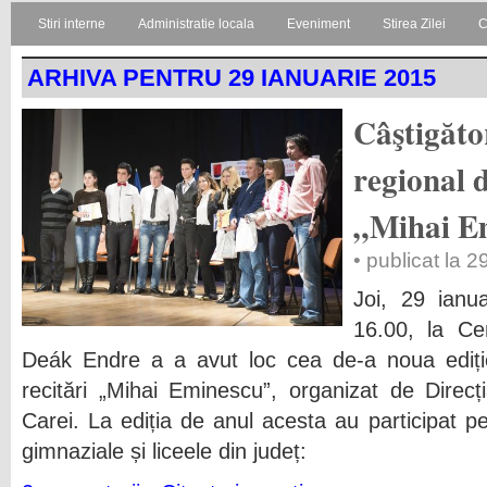
Stiri interne
Administratie locala
Eveniment
Stirea Zilei
C
ARHIVA PENTRU 29 IANUARIE 2015
Câştigăto
regional d
„Mihai E
• publicat la 
Joi, 29 ianu
16.00, la Ce
Deák Endre a a avut loc cea de-a noua ediție
recitări „Mihai Eminescu”, organizat de Direcț
Carei. La ediția de anul acesta au participat pe
gimnaziale și liceele din județ: