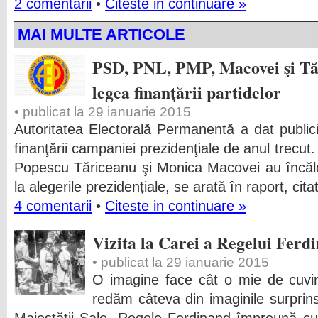
2 comentarii
•
Citeste in continuare »
MAI MULTE ARTICOLE
PSD, PNL, PMP, Macovei şi Tăr
legea finanţării partidelor
• publicat la 29 ianuarie 2015
Autoritatea Electorală Permanentă a dat publicit
finanţării campaniei prezidenţiale de anul trec
Popescu Tăriceanu şi Monica Macovei au încălcat
la alegerile prezidențiale, se arată în raport, cita
4 comentarii
•
Citeste in continuare »
Vizita la Carei a Regelui Ferd
• publicat la 29 ianuarie 2015
O imagine face cât o mie de cuvi
redăm câteva din imaginile surprinse