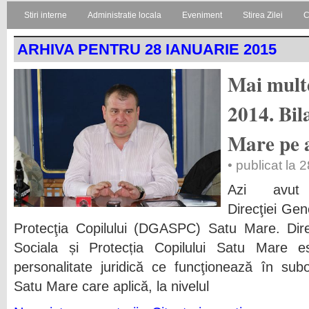
Stiri interne
Administratie locala
Eveniment
Stirea Zilei
C
ARHIVA PENTRU 28 IANUARIE 2015
Mai multe
2014. Bi
Mare pe 
• publicat la 
Azi avut lo
Direcţiei Gen
Protecţia Copilului (DGASPC) Satu Mare. Dire
Sociala și Protecția Copilului Satu Mare es
personalitate juridică ce funcţionează în sub
Satu Mare care aplică, la nivelul