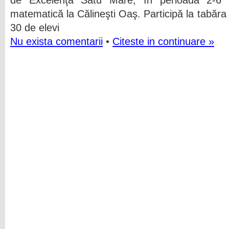
de Excelenţă Satu Mare, în perioada 2-6 
matematică la Călineşti Oaş. Participă la tabă
30 de elevi
Nu exista comentarii
•
Citeste in continuare »