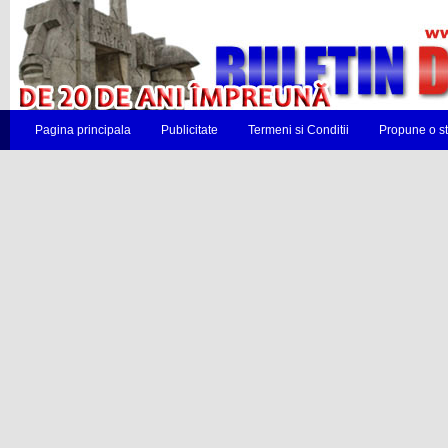
Pagina principala
Publicitate
Termeni si Conditii
Propune o st