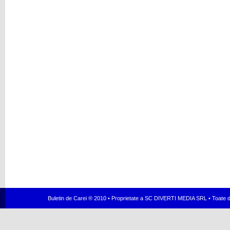
Buletin de Carei ® 2010 • Proprietate a SC DIVERTI MEDIA SRL • Toate dr