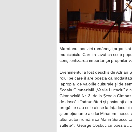
Maratonul poeziei româneşti,organizat c
municipiului Carei a avut ca scop popul
conştientizarea importanţei propriilor va
Evenimentul a fost deschis de Adrian Şte
rolul pe care îl are poezia ca modalitat
apropia de valorile culturale şi de seme
Şcoala Gimnazială „Vasile Lucaciu” din 
Gimnazială Nr. 3, de la Școala Gimnazia
de dascălii îndrumători şi pasionaţi ai p
pregătite sau cele alese la faţa locului
şi emoţionante ale lui Mihai Eminescu ca ,
altor autori români ca Marin Sorescu c
suflete’’, George Coşbuc cu poezia ,,Li