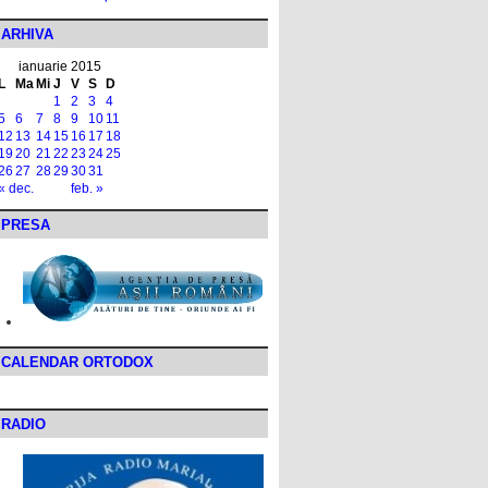
ARHIVA
ianuarie 2015
L
Ma
Mi
J
V
S
D
1
2
3
4
5
6
7
8
9
10
11
12
13
14
15
16
17
18
19
20
21
22
23
24
25
26
27
28
29
30
31
« dec.
feb. »
PRESA
CALENDAR ORTODOX
RADIO