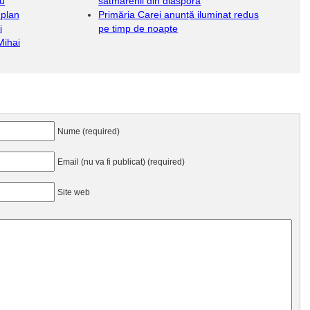
cu
sătmărenii din diaspora
 plan
Primăria Carei anunță iluminat redus
i
pe timp de noapte
Mihai
Nume (required)
Email (nu va fi publicat) (required)
Site web