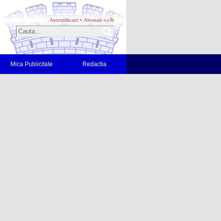
Autentificare
•
Abonati-va
Mica Publicitate
Redactia