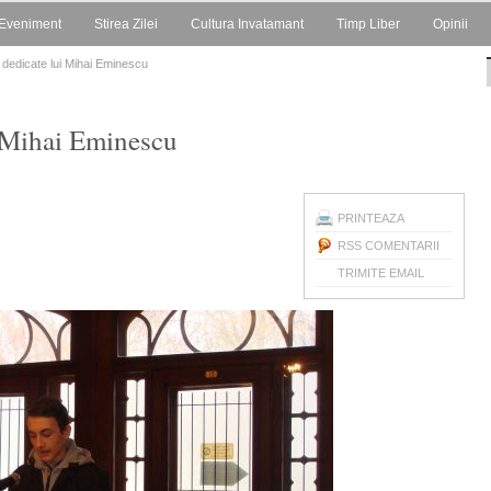
Eveniment
Stirea Zilei
Cultura Invatamant
Timp Liber
Opinii
 dedicate lui Mihai Eminescu
i Mihai Eminescu
PRINTEAZA
RSS COMENTARII
TRIMITE EMAIL