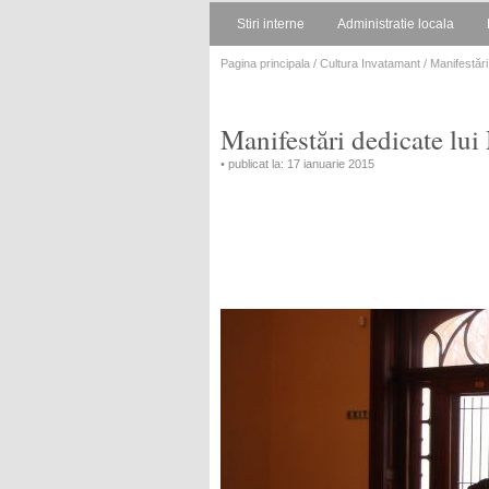
Stiri interne
Administratie locala
Pagina principala
/
Cultura Invatamant
/ Manifestări
Manifestări dedicate lu
• publicat la: 17 ianuarie 2015