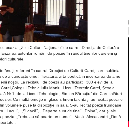
u ocazia ,,Zilei Culturii Naţionale’’ de catre Direcţia de Cultură a
arizarea autorilor români de poezie în rândul tinerilor careieni şi
lori culturale.
fănuţi, referent în cadrul Direcţiei de Cultură Carei, care subliniat
e de a cunoaşte omul, literatura, arta poetică in incercarea de a ne
nii noştri. La recitalul de poezii au participat 300 elevi de la
Carei,Colegiul Tehnic Iuliu Maniu, Liceul Teoretic Carei, Școala
lă Nr.1, de la Liceul Tehnologic ,,Simion Bărnuţiu” din Carei alături
oeziei. Cu multă emoţie în glasuri, tinerii talentaţi au recitat poeziile
 din volumele puse la dispoziţie în sală. S-au recitat poezii frumoase
,Lacul’’, ,,Şi dacă’’, ,,Departe sunt de tine’’ ,,Doina’’, dar şi ale
u poezia ,,Trebuiau să poarte un nume’’, Vasile Alecasandri ,,Două
bertate’’.