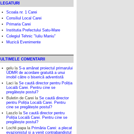
LEGATURI
Scoala nr. 1 Carei
Consiliul Local Carei
Primaria Carei
Institutia Prefectului Satu-Mare
Colegiul Tehnic "Iuliu Maniu"
Muzică Evenimente
ULTIMELE COMENTARII
gelu
la
S-a amânat proiectul primarului
UDMR de acordare gratuită a unui
imobil către o biserică adventistă
Laci
la
Se caută director pentru Poliția
Locală Carei. Pentru cine se
pregătește postul?
Buletin de Carei
la
Se caută director
pentru Poliția Locală Carei. Pentru
cine se pregătește postul?
Laszlo
la
Se caută director pentru
Poliția Locală Carei. Pentru cine se
pregătește postul?
Lochli papa
la
Primăria Carei: a plecat
evazionistul și a venit contrabandistul