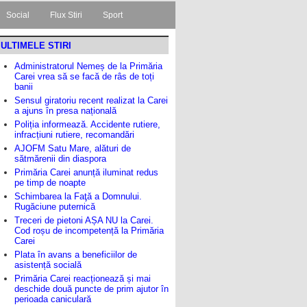
Social
Flux Stiri
Sport
ULTIMELE STIRI
Administratorul Nemeș de la Primăria
Carei vrea să se facă de râs de toți
banii
Sensul giratoriu recent realizat la Carei
a ajuns în presa națională
Poliția informează. Accidente rutiere,
infracțiuni rutiere, recomandări
AJOFM Satu Mare, alături de
sătmărenii din diaspora
Primăria Carei anunță iluminat redus
pe timp de noapte
Schimbarea la Faţă a Domnului.
Rugăciune puternică
Treceri de pietoni AȘA NU la Carei.
Cod roșu de incompetență la Primăria
Carei
Plata în avans a beneficiilor de
asistență socială
Primăria Carei reacționează și mai
deschide două puncte de prim ajutor în
perioada caniculară