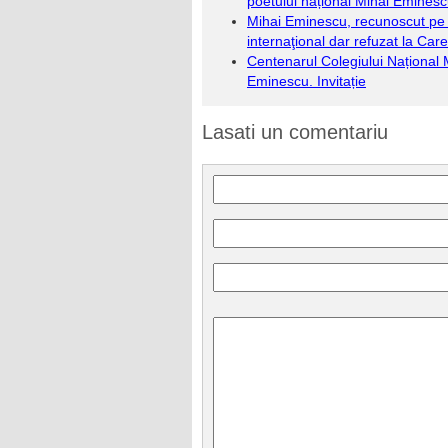
poetului național Mihai Emines
Mihai Eminescu, recunoscut pe
internaţional dar refuzat la Care
Centenarul Colegiului Național 
Eminescu. Invitație
Lasati un comentariu