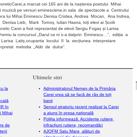
eoreticCarei,a marcat cei 165 ani de la nașterea poetului Mihai
și muzică pe versuri eminesciene,in sala de spectacole a Centrului
opera lui Mihai Eminescu Denisa Cristea, Andrea Mocan, Ana Indrea,
nisa Lieb, Mark Tomoș, Iulian Hasna, toți elevi ai Școlii
retic Carei a fost reprezentat de elevii Sergiu Fogaș și Larisa
Premiu la concursul „Darul ce ni s-a datprin Eminescu…”, ediția a
arisa Latiș,ocupanta locului II la secțiunea interpretare
rpretat melodia „Atât de dulce”.
Ultimele stiri
cu la
Administratorul Nemeș de la Primăria
Carei vrea să se facă de râs de toți
ocată
banii
MR în
Sensul giratoriu recent realizat la Carei
i Mihai
a ajuns în presa națională
Poliția informează. Accidente rutiere,
re de
infracțiuni rutiere, recomandări
erii
AJOFM Satu Mare, alături de