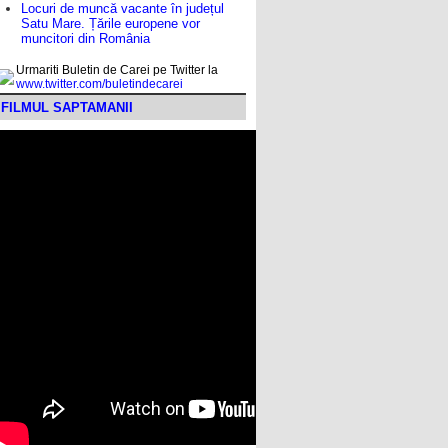
Locuri de muncă vacante în județul
Satu Mare. Țările europene vor
muncitori din România
Urmariti Buletin de Carei pe Twitter la
www.twitter.com/buletindecarei
FILMUL SAPTAMANII