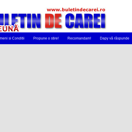
meni si Conditii
Propune o stire!
Recomandam!
Dapy vă răspunde