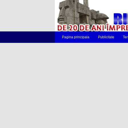
Pagina principala
Publicitate
Ter