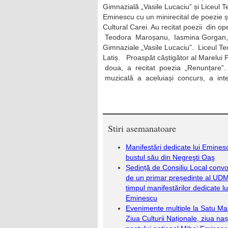
Gimnazială „Vasile Lucaciu” și Liceul T
Eminescu cu un minirecital de poezie 
Cultural Carei. Au recitat poezii din 
Teodora Maroșanu, Iasmina Gorgan, De
Gimnaziale „Vasile Lucaciu”. Liceul Teo
Latiș. Proaspăt câștigător al Marelui 
doua, a recitat poezia „Renunțare”. L
muzicală a aceluiași concurs, a inte
Stiri asemanatoare
Manifestări dedicate lui Emines
bustul său din Negreşti Oaş
Ședință de Consiliu Local conv
de un primar președinte al UD
timpul manifestărilor dedicate lu
Eminescu
Evenimente multiple la Satu Ma
Ziua Culturii Naționale, ziua nașt