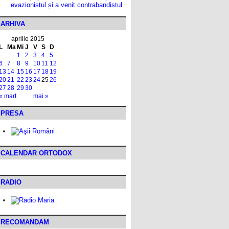
evazionistul și a venit contrabandistul
ARHIVA
aprilie 2015
L
Ma
Mi
J
V
S
D
1
2
3
4
5
6
7
8
9
10
11
12
13
14
15
16
17
18
19
20
21
22
23
24
25
26
27
28
29
30
« mart.
mai »
PRESA
CALENDAR ORTODOX
RADIO
RECOMANDAM