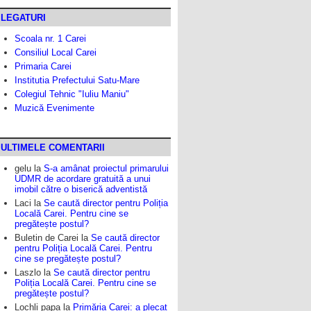
LEGATURI
Scoala nr. 1 Carei
Consiliul Local Carei
Primaria Carei
Institutia Prefectului Satu-Mare
Colegiul Tehnic "Iuliu Maniu"
Muzică Evenimente
ULTIMELE COMENTARII
gelu
la
S-a amânat proiectul primarului
UDMR de acordare gratuită a unui
imobil către o biserică adventistă
Laci
la
Se caută director pentru Poliția
Locală Carei. Pentru cine se
pregătește postul?
Buletin de Carei
la
Se caută director
pentru Poliția Locală Carei. Pentru
cine se pregătește postul?
Laszlo
la
Se caută director pentru
Poliția Locală Carei. Pentru cine se
pregătește postul?
Lochli papa
la
Primăria Carei: a plecat