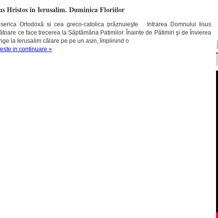
s Hristos în Ierusalim. Duminica Floriilor
iserica Ortodoxă si cea greco-catolica prăznuieşte Intrarea Domnului Iisus
bătoare ce face trecerea la Săptămâna Patimilor. Înainte de Pătimiri şi de Învierea
ge la Ierusalim călare pe pe un asin, împlinind o
teste in continuare »