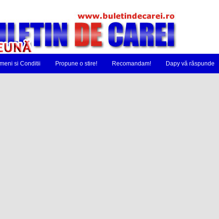
meni si Conditii
Propune o stire!
Recomandam!
Dapy vă răspunde