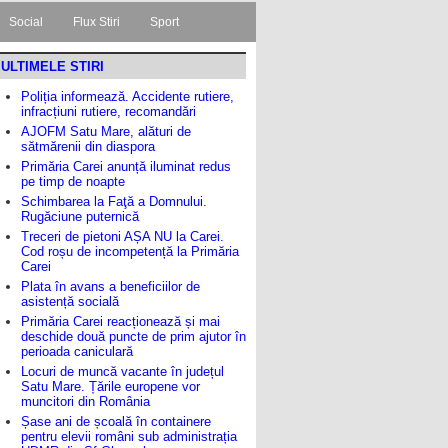
Social
Flux Stiri
Sport
ULTIMELE STIRI
Poliția informează. Accidente rutiere,
infracțiuni rutiere, recomandări
AJOFM Satu Mare, alături de
sătmărenii din diaspora
Primăria Carei anunță iluminat redus
pe timp de noapte
Schimbarea la Faţă a Domnului.
Rugăciune puternică
Treceri de pietoni AȘA NU la Carei.
Cod roșu de incompetență la Primăria
Carei
Plata în avans a beneficiilor de
asistență socială
Primăria Carei reacționează și mai
deschide două puncte de prim ajutor în
perioada caniculară
Locuri de muncă vacante în județul
Satu Mare. Țările europene vor
muncitori din România
Șase ani de școală în containere
pentru elevii români sub administrația