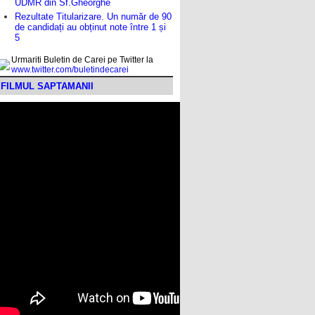
UDMR din Sf.Gheorghe
Rezultate Titularizare. Un număr de 90
de candidați au obținut note între 1 și
5
Urmariti Buletin de Carei pe Twitter la
www.twitter.com/buletindecarei
FILMUL SAPTAMANII