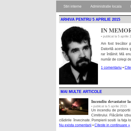
Stiri interne
Administratie locala
ARHIVA PENTRU 5 APRILIE 2015
IN MEMOR
• publicat la 5 aprilie
Am fost trecător p
Datorită acestora 
rar întâlnit. Mă e
număr de colegi de
1 comentariu
•
Cite
MAI MULTE ARTICOLE
Incendiu devastator la
• publicat la 5 aprilie 2015
Un incendiu de proportii
Cimitirului. Flăcările i
clădirile învecinate. Pompierii sositi la faţa l
Nu exista comentarii
•
Citeste in continuare »