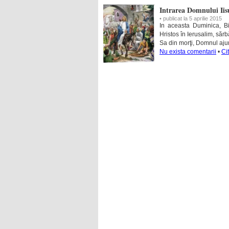
Intrarea Domnului Iisu
• publicat la 5 aprilie 2015
In aceasta Duminica, B
Hristos în Ierusalim, săr
Sa din morţi, Domnul ajun
Nu exista comentarii
•
Ci