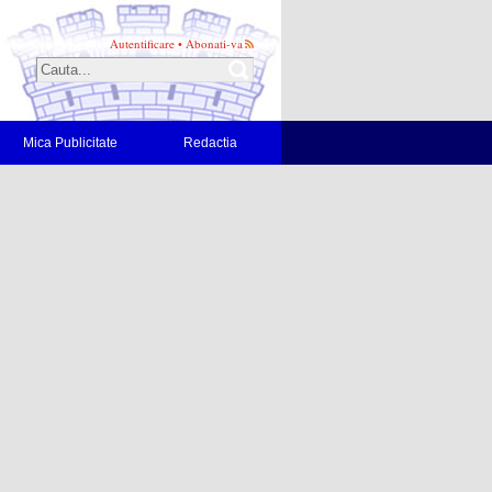
Autentificare
•
Abonati-va
Mica Publicitate
Redactia