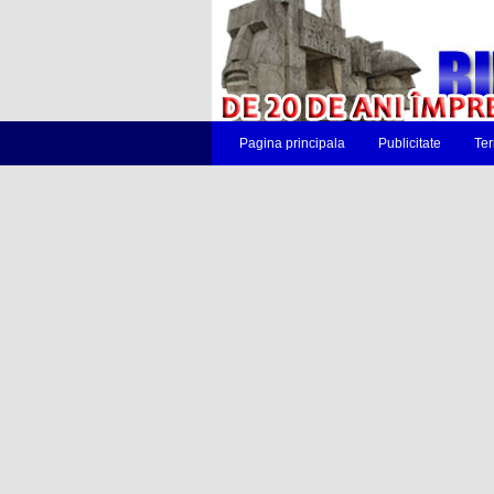
Pagina principala
Publicitate
Ter