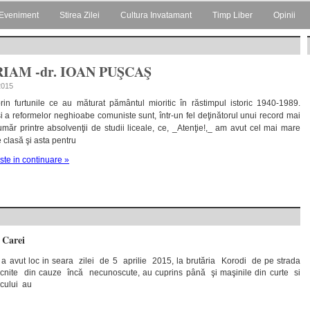
Eveniment
Stirea Zilei
Cultura Invatamant
Timp Liber
Opinii
IAM -dr. IOAN PUŞCAŞ
 2015
rin furtunile ce au măturat pământul mioritic în răstimpul istoric 1940-1989.
şi a reformelor neghioabe comuniste sunt, într-un fel deţinătorul unui record mai
număr printre absolvenţii de studii liceale, ce, _Atenţie!,_ am avut cel mai mare
 clasă şi asta pentru
ste in continuare »
 Carei
 a avut loc in seara zilei de 5 aprilie 2015, la brutăria Korodi de pe strada
zbucnite din cauze încă necunoscute, au cuprins până şi maşinile din curte si
ocului au