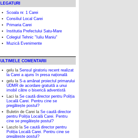
LEGATURI
Scoala nr. 1 Carei
Consiliul Local Carei
Primaria Carei
Institutia Prefectului Satu-Mare
Colegiul Tehnic "Iuliu Maniu"
Muzică Evenimente
ULTIMELE COMENTARII
gelu
la
Sensul giratoriu recent realizat
la Carei a ajuns în presa națională
gelu
la
S-a amânat proiectul primarului
UDMR de acordare gratuită a unui
imobil către o biserică adventistă
Laci
la
Se caută director pentru Poliția
Locală Carei. Pentru cine se
pregătește postul?
Buletin de Carei
la
Se caută director
pentru Poliția Locală Carei. Pentru
cine se pregătește postul?
Laszlo
la
Se caută director pentru
Poliția Locală Carei. Pentru cine se
pregătește postul?