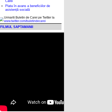
Carei
Plata în avans a beneficiilor de
asistență socială
Urmariti Buletin de Carei pe Twitter la
www.twitter.com/buletindecarei
FILMUL SAPTAMANII