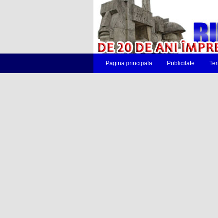
Pagina principala
Publicitate
Ter