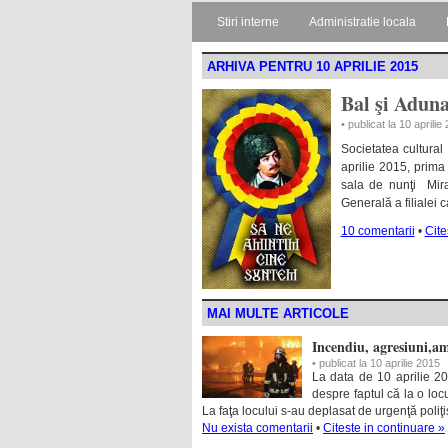
Stiri interne
Administratie locala
ARHIVA PENTRU 10 APRILIE 2015
Bal şi Adun
• publicat la 10 aprilie
Societatea cultural
aprilie 2015, prima
sala de nunţi Mira
Generală a filialei 
10 comentarii
•
Cite
MAI MULTE ARTICOLE
Incendiu, agresiuni,a
• publicat la 10 aprilie 2015
La data de 10 aprilie 201
despre faptul că la o loc
La faţa locului s-au deplasat de urgenţă poliţişt
Nu exista comentarii
•
Citeste in continuare »