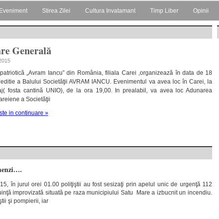
Eveniment
Stirea Zilei
Cultura Invatamant
Timp Liber
Opinii
are Generală
 2015
 patriotică „Avram Iancu” din România, filiala Carei ,organizează în data de 18
 editie a Balului Societăţii AVRAM IANCU. Evenimentul va avea loc în Carei, la
j( fosta cantină UNIO), de la ora 19,00. In prealabil, va avea loc Adunarea
careiene a Societăţii
ste in continuare »
menzi….
5, în jurul orei 01.00 poliţiştii au fost sesizaţi prin apelul unic de urgenţă 112
uinţă improvizată situată pe raza municipiului Satu Mare a izbucnit un incendiu.
ii şi pompierii, iar