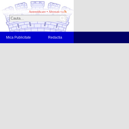
Autentificare
•
Abonati-va
Mica Publicitate
Redactia