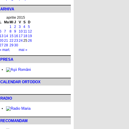
ARHIVA
aprilie 2015
L
Ma
Mi
J
V
S
D
1
2
3
4
5
6
7
8
9
10
11
12
13
14
15
16
17
18
19
20
21
22
23
24
25
26
27
28
29
30
« mart.
mai »
PRESA
CALENDAR ORTODOX
RADIO
RECOMANDAM