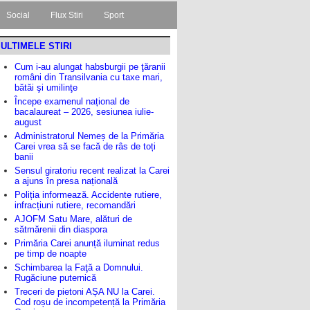
Social
Flux Stiri
Sport
ULTIMELE STIRI
Cum i-au alungat habsburgii pe ţăranii
români din Transilvania cu taxe mari,
bătăi şi umilinţe
Începe examenul național de
bacalaureat – 2026, sesiunea iulie-
august
Administratorul Nemeș de la Primăria
Carei vrea să se facă de râs de toți
banii
Sensul giratoriu recent realizat la Carei
a ajuns în presa națională
Poliția informează. Accidente rutiere,
infracțiuni rutiere, recomandări
AJOFM Satu Mare, alături de
sătmărenii din diaspora
Primăria Carei anunță iluminat redus
pe timp de noapte
Schimbarea la Faţă a Domnului.
Rugăciune puternică
Treceri de pietoni AȘA NU la Carei.
Cod roșu de incompetență la Primăria