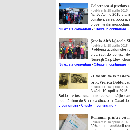
Colectarea şi predarea
• publicat la 10 aprilie 2015
Azi 10 Aprilie 2015 s-a f
conştientizarea populaţiei
provenite din gospodării
Nu exista comentarii
•
Citeste in continuare »
Şcoala Altfel-Şcoala S
• publicat la 10 aprilie 2015
Problema accidentelor ruti
organizat de poliţiştii 
Negreşti Oaş. Elevii cla
Nu exista comentarii
•
Citeste in continuare »
71 de ani de la naşter
prof.Viorica Boldor, so
• publicat la 10 aprilie 2015
Astăzi ,10 aprilie 2015,
Boldor. A fost una dintre personalităţile car
bogată, timp de 8 ani, ca director al Casei de
5 comentarii
•
Citeste in continuare »
Românii, printre cei 
• publicat la 10 aprilie 2015
80% dintre candidaţii r