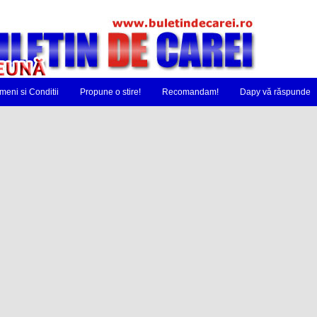
meni si Conditii
Propune o stire!
Recomandam!
Dapy vă răspunde