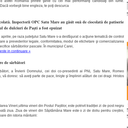
ând astfel România printre ţările cu cei mai performanţi candidaţi din lume.
 Dacă vorbeşti bine engleza, te poţi descurca
ocolată. Inspectorii OPC Satu Mare au găsit ouă de ciocolată de patiserie
ul de dulciuri de Paşti a fost epuizat
aprilie, pe raza judeţului Satu Mare s-a desfăşurat o acţiune tematică de control
are a prevederilor legale, conformitatea, modul de etichetare şi comercializarea
cifice sărbătorilor pascale. În municipiul Carei,
teste in continuare »
e de sărbători
bători, a Învierii Domnului, cei doi co-presedinti ai PNL Satu Mare, Romeo
vă doresc să aveţi parte de pace, linişte şi împliniri alături de cei dragi. Hristos
ea Vineri,ultima vineri din Postul Paștilor, este potrivit tradiției zi de post negru
ată ziua. Ziua de vineri din Săptămâna Mare este o zi de doliu pentru creștini,
re din istoria mântuirii: