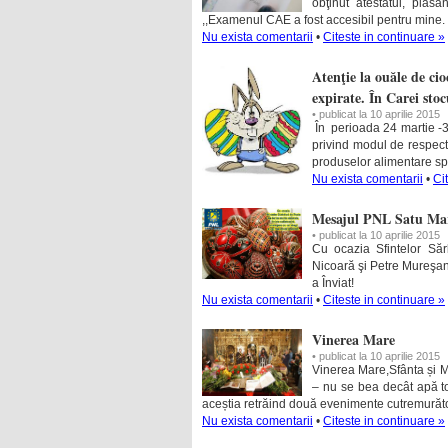
obţinut atestatul, plas
,,Examenul CAE a fost accesibil pentru mine.
Nu exista comentarii
•
Citeste in continuare »
Atenţie la ouăle de ci
expirate. În Carei stoc
• publicat la 10 aprilie 2015
În perioada 24 martie -3 
privind modul de respect
produselor alimentare spe
Nu exista comentarii
•
Ci
Mesajul PNL Satu Mar
• publicat la 10 aprilie 2015
Cu ocazia Sfintelor Săr
Nicoară şi Petre Mureşan, 
a Înviat!
Nu exista comentarii
•
Citeste in continuare »
Vinerea Mare
• publicat la 10 aprilie 2015
Vinerea Mare,Sfânta și Mar
– nu se bea decât apă to
aceștia retrăind două evenimente cutremurătoa
Nu exista comentarii
•
Citeste in continuare »