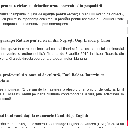
 pentru reciclare a uleiurilor uzate provenite din gospodării
inalizat campania iniţiată de Agenţia pentru Protecţia Mediului având ca obiectiv,
 cu privire la importanţa colectării şi predării pentru reciclare a uleiurilor uzate
. Campania s-a materializat prin amenajarea
iguranţei Rutiere pentru elevii din Negreşti Oaş, Livada şi Carei
ere grave în care sunt implicaţi cei mai tineri şoferi a fost subiectul seminarului
de prevenire şi ordine publică, în data de 8 aprilie 2015 la Liceul Teoretic din
selor a XI-a sub directa coordonare a doamnelor Mariana
ea profesorului şi omului de cultură, Emil Boldor. Interviu cu
ţia sa
 se împlinesc 71 de ani de la naşterea profesorului şi omului de cultură, Emil
e au aşezat Careiul pe harta culturală contemporană a ţării, prin activitatea sa
 Cultură
mai buni candidaţi la examenele Cambridge English
omâni care au susţinut examenul Cambridge English: Advanced (CAE) în 2014 au