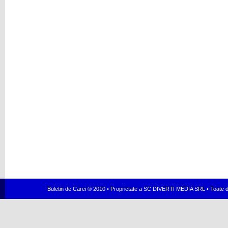
Buletin de Carei ® 2010 • Proprietate a SC DIVERTI MEDIA SRL • Toate dr