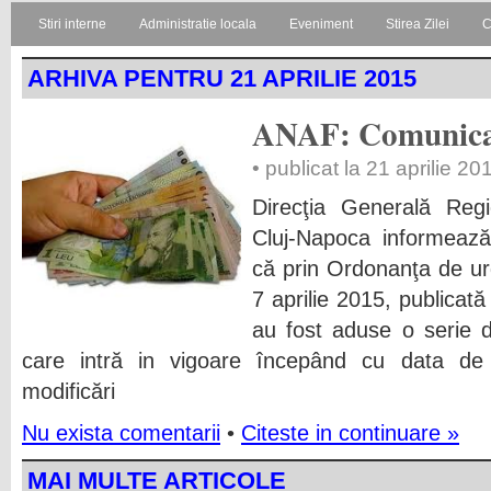
Stiri interne
Administratie locala
Eveniment
Stirea Zilei
C
ARHIVA PENTRU 21 APRILIE 2015
ANAF: Comunicat 
• publicat la 21 aprilie 20
Direcţia Generală Regi
Cluj-Napoca informează 
că prin Ordonanţa de ur
7 aprilie 2015, publicat
au fost aduse o serie de
care intră in vigoare începând cu data de 
modificări
Nu exista comentarii
•
Citeste in continuare »
MAI MULTE ARTICOLE