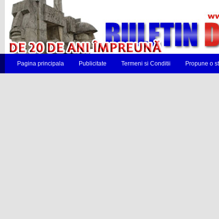
Pagina principala
Publicitate
Termeni si Conditii
Propune o st