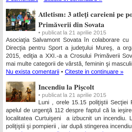
Atletism: 3 atleţi careieni pe 
Primăverii din Sovata
• publicat la 21 aprilie 2015
Asociaţia Salvamont Sovata în colaborare cu 
Direcţia pentru Sport a judeţului Mureş, a org
2015, ediţia a XXI.-a a Crosului Primăverii S
mai multe categorii de vârstă, feminin şi masculi
Nu exista comentarii
•
Citeste in continuare »
Incendiu la Pişcolt
• publicat la 21 aprilie 2015
Luni , orele 15.15 poliţiştii Secţiei
apelul de urgenţă 112 despre faptul că la ieşirea
localitatea Curtuişeni a izbucnit un incendiu. 
poliţiştii şi pompierii , iar după stingerea incendiu