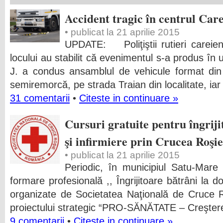
Accident tragic în centrul Care
• publicat la 21 aprilie 2015
UPDATE: Poliţiştii rutieri careien
locului au stabilit că evenimentul s-a produs în 
J. a condus ansamblul de vehicule format din
semiremorcă, pe strada Traian din localitate, iar 
31 comentarii
•
Citeste in continuare »
Cursuri gratuite pentru îngriji
şi infirmiere prin Crucea Roşie
• publicat la 21 aprilie 2015
Periodic, în municipiul Satu-Mare
formare profesională ,, Îngrijitoare bătrâni la d
organizate de Societatea Naţională de Cruce 
proiectului strategic “PRO-SĂNĂTATE – Creştere
9 comentarii
•
Citeste in continuare »