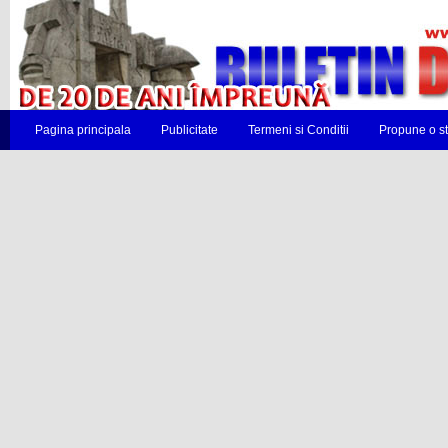
Pagina principala
Publicitate
Termeni si Conditii
Propune o st