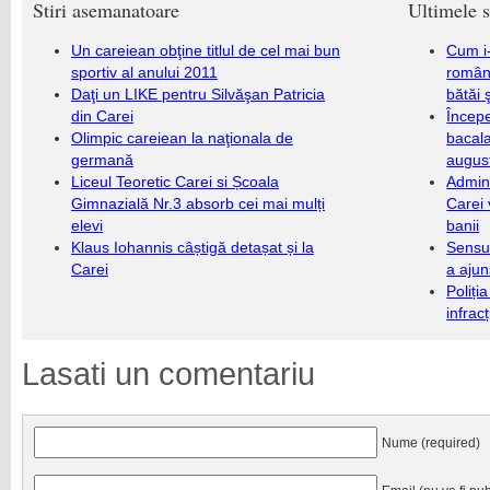
Stiri asemanatoare
Ultimele s
Un careiean obţine titlul de cel mai bun
Cum i-
sportiv al anului 2011
români
Daţi un LIKE pentru Silvăşan Patricia
bătăi 
din Carei
Încep
Olimpic careiean la naţionala de
bacala
germană
augus
Liceul Teoretic Carei si Școala
Admini
Gimnazială Nr.3 absorb cei mai mulți
Carei 
elevi
banii
Klaus Iohannis câștigă detașat și la
Sensul
Carei
a ajun
Poliți
infrac
Lasati un comentariu
Nume (required)