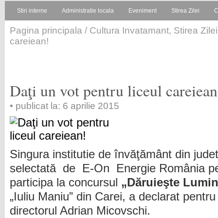
Stiri interne
Administratie locala
Eveniment
Stirea Zilei
C
Pagina principala
/
Cultura Invatamant
,
Stirea Zilei
careiean!
Daţi un vot pentru liceul careiean
• publicat la: 6 aprilie 2015
Singura institutie de învăţământ din judet
selectată de E-On Energie România pe
participa la concursul
„Dăruieşte Lumi
„Iuliu Maniu” din Carei, a declarat pentr
directorul Adrian Micovschi.