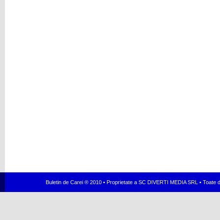
Buletin de Carei ® 2010 • Proprietate a SC DIVERTI MEDIA SRL • Toate dr