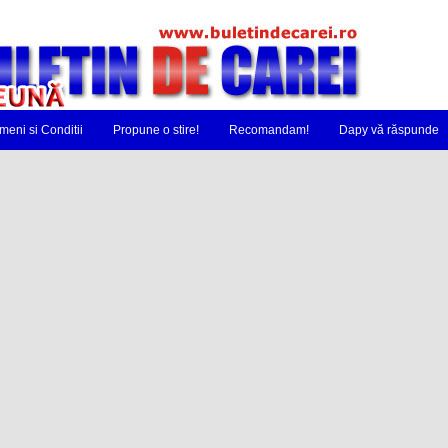
meni si Conditii
Propune o stire!
Recomandam!
Dapy vă răspunde