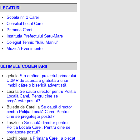
LEGATURI
Scoala nr. 1 Carei
Consiliul Local Carei
Primaria Carei
Institutia Prefectului Satu-Mare
Colegiul Tehnic "Iuliu Maniu"
Muzică Evenimente
ULTIMELE COMENTARII
gelu
la
S-a amânat proiectul primarului
UDMR de acordare gratuită a unui
imobil către o biserică adventistă
Laci
la
Se caută director pentru Poliția
Locală Carei. Pentru cine se
pregătește postul?
Buletin de Carei
la
Se caută director
pentru Poliția Locală Carei. Pentru
cine se pregătește postul?
Laszlo
la
Se caută director pentru
Poliția Locală Carei. Pentru cine se
pregătește postul?
Lochli papa
la
Primăria Carei: a plecat