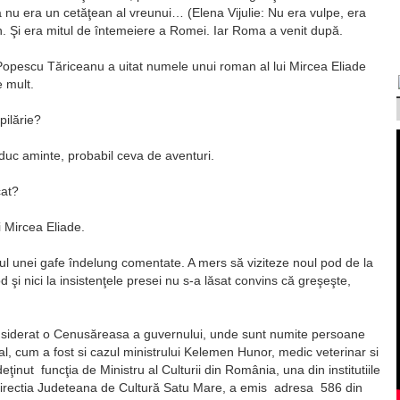
 nu era un cetăţean al vreunui… (Elena Vijulie: Nu era vulpe, era
n. Şi era mitul de întemeiere a Romei. Iar Roma a venit după.
 Popescu Tăriceanu a uitat numele unui roman al lui Mircea Eliade
e mult.
pilărie?
uc aminte, probabil ceva de aventuri.
cat?
i Mircea Eliade.
rul unei gafe îndelung comentate. A mers să viziteze noul pod de la
 şi nici la insistenţele presei nu s-a lăsat convins că greşeşte,
considerat o Cenusăreasa a guvernului, unde sunt numite persoane
al, cum a fost si cazul ministrului Kelemen Hunor, medic veterinar si
deţinut funcţia de Ministru al Culturii din România, una din institutiile
 Directia Judeteana de Cultură Satu Mare, a emis adresa 586 din