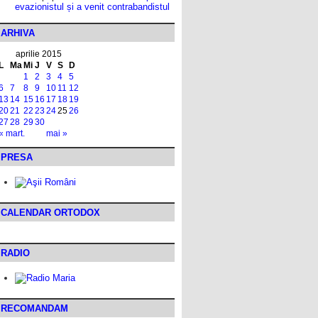
evazionistul și a venit contrabandistul
ARHIVA
aprilie 2015
L
Ma
Mi
J
V
S
D
1
2
3
4
5
6
7
8
9
10
11
12
13
14
15
16
17
18
19
20
21
22
23
24
25
26
27
28
29
30
« mart.
mai »
PRESA
CALENDAR ORTODOX
RADIO
RECOMANDAM