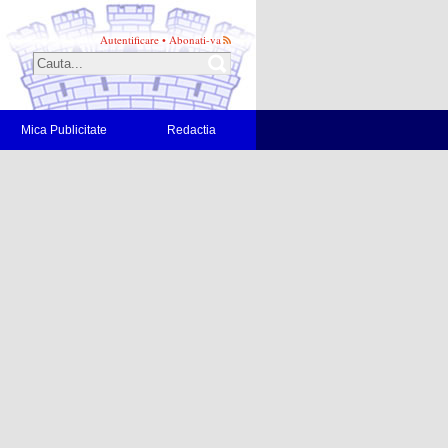
Autentificare
•
Abonati-va
Mica Publicitate
Redactia