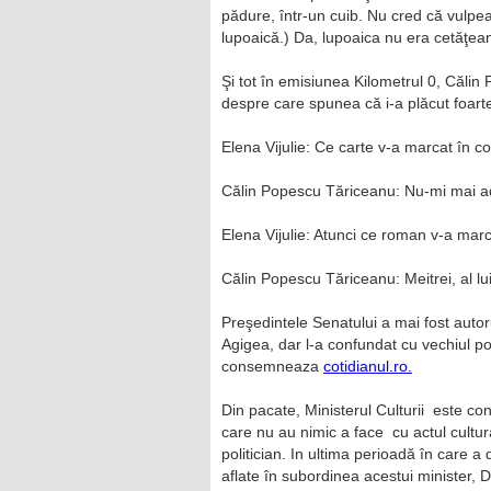
pădure, într-un cuib. Nu cred că vulpea
lupoaică.) Da, lupoaica nu era cetăţea
Şi tot în emisiunea Kilometrul 0, Călin
despre care spunea că i-a plăcut foart
Elena Vijulie: Ce carte v-a marcat în co
Călin Popescu Tăriceanu: Nu-mi mai ad
Elena Vijulie: Atunci ce roman v-a mar
Călin Popescu Tăriceanu: Meitrei, al lu
Preşedintele Senatului a mai fost auto
Agigea, dar l-a confundat cu vechiul pod
consemneaza
cotidianul.ro.
Din pacate, Ministerul Culturii este 
care nu au nimic a face cu actul cultur
politician. In ultima perioadă în care a 
aflate în subordinea acestui minister,