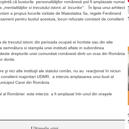
ştintă că busturile personalităţilor românesti pot fi amplasate numai
a „
mentalităţilor si trecutului istoric al locurilor”
. În lipsa unui arhitect
banism a propus locurile vizitate de Maiestatea Sa, regele Ferdinand
sament pentru bustul acestuia, locuri refuzate constant de consilierii
e trecutul istoric din perioada ocupati ei hortiste sau din alte
 semnătura si stampila unei institutii aflate in subordinea
ădeste drepturile unei comunitati românesti dintr-un oras din România
r dorite.
şi nici alte instituţii ale statului român, nu au reacţionat în niciun
consilierii majoritari UDMR, a interzis amplasarea unui bust al
unicipiul Carei din România.
al al României este interzis a fi amplasat într-unul din oraşele
Ultimele stiri