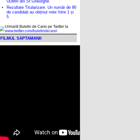
UDMR din Sf.Gheorghe
Rezultate Titularizare. Un număr de 90
de candidați au obținut note între 1 și
5
Urmariti Buletin de Carei pe Twitter la
www.twitter.com/buletindecarei
FILMUL SAPTAMANII