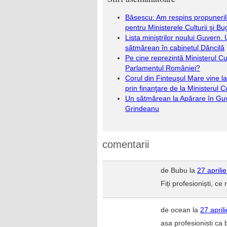
Băsescu: Am respins propuneri
pentru Ministerele Culturii şi Bu
Lista miniştrilor noului Guvern.
sătmărean în cabinetul Dăncilă
Pe cine reprezintă Ministerul Cult
Parlamentul României?
Corul din Finteuşul Mare vine l
prin finanţare de la Ministerul Cu
Un sătmărean la Apărare în Gu
Grindeanu
comentarii
de Bubu la
27 aprili
Fiți profesioniști, c
de ocean la
27 april
asa profesionisti ca 