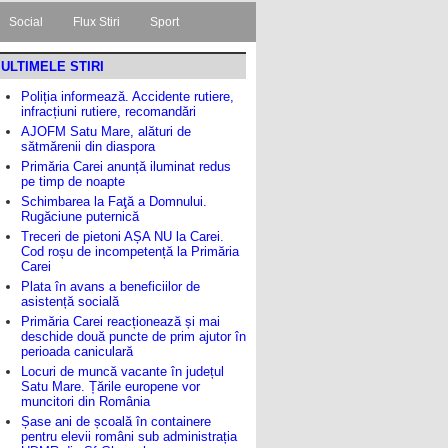
Social
Flux Stiri
Sport
ULTIMELE STIRI
Poliția informează. Accidente rutiere,
infracțiuni rutiere, recomandări
AJOFM Satu Mare, alături de
sătmărenii din diaspora
Primăria Carei anunță iluminat redus
pe timp de noapte
Schimbarea la Faţă a Domnului.
Rugăciune puternică
Treceri de pietoni AȘA NU la Carei.
Cod roșu de incompetență la Primăria
Carei
Plata în avans a beneficiilor de
asistență socială
Primăria Carei reacționează și mai
deschide două puncte de prim ajutor în
perioada caniculară
Locuri de muncă vacante în județul
Satu Mare. Țările europene vor
muncitori din România
Șase ani de școală în containere
pentru elevii români sub administrația