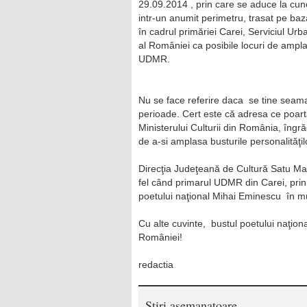
29.09.2014 , prin care se aduce la cuno
intr-un anumit perimetru, trasat pe baz
în cadrul primăriei Carei, Serviciul Ur
al României ca posibile locuri de ampla
UDMR.
Nu se face referire daca se tine seama d
perioade. Cert este că adresa ce poarta
Ministerului Culturii din România, îngr
de a-si amplasa busturile personalităţilo
Direcţia Judeţeană de Cultură Satu Mare 
fel când primarul UDMR din Carei, prin 
poetului naţional Mihai Eminescu în m
Cu alte cuvinte, bustul poetului naţion
României!
redactia
Stiri asemanatoare