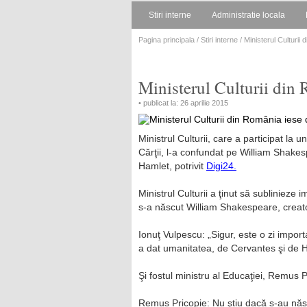
Stiri interne
Administratie locala
Pagina principala
/
Stiri interne
/ Ministerul Culturii
Ministerul Culturii din 
• publicat la: 26 aprilie 2015
Ministrul Culturii, care a participat la 
Cărţii, l-a confundat pe William Shake
Hamlet, potrivit
Digi24.
Ministrul Culturii a ţinut să sublinieze 
s-a născut William Shakespeare, creato
Ionuţ Vulpescu: „Sigur, este o zi import
a dat umanitatea, de Cervantes şi de 
Şi fostul ministru al Educaţiei, Remus Pr
Remus Pricopie: Nu ştiu dacă s-au născ