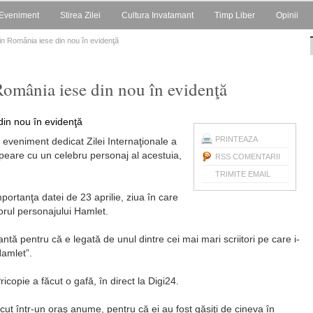
Eveniment
Stirea Zilei
Cultura Invatamant
Timp Liber
Opinii
 din România iese din nou în evidenţă
România iese din nou în evidenţă
PRINTEAZA
un eveniment dedicat Zilei Internaţionale a
speare cu un celebru personaj al acestuia,
RSS COMENTARII
TRIMITE EMAIL
importanţa datei de 23 aprilie, ziua în care
rul personajului Hamlet.
antă pentru că e legată de unul dintre cei mai mari scriitori pe care i-
Hamlet”.
icopie a făcut o gafă, în direct la Digi24.
ut într-un oraş anume, pentru că ei au fost găsiţi de cineva în