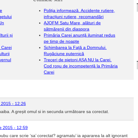
le
Poliția informează. Accidente rutiere,
getului
infracțiuni rutiere, recomandări
 Un
AJOFM Satu Mare, alături de
sătmărenii din diaspora
urii și
Primăria Carei anunță iluminat redus
pe timp de noapte
a Carei
Schimbarea la Faţă a Domnului.
lturii
Rugăciune puternică
vernul
Treceri de pietoni AȘA NU la Carei.
Cod roșu de incompetență la Primăria
Carei
e 2015 - 12:26
e naiba. A greșit omul si in secunda următoare sa corectat.
ie 2015 - 12:59
bubu care scrie ‘sa’ corectat? agramatu’ ia apararea la alt ignorant