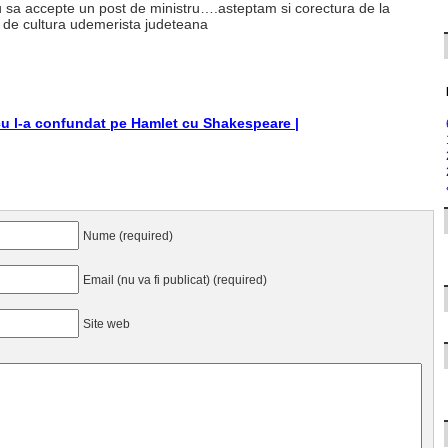
eu sa accepte un post de ministru….asteptam si corectura de la
ia de cultura udemerista judeteana
scu l-a confundat pe Hamlet cu Shakespeare |
Nume (required)
Email (nu va fi publicat) (required)
Site web