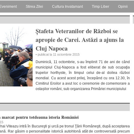
Eveniment
Stirea Zilei
Cultura Invatamant
Timp Liber
Opinii
Ștafeta Veteranilor de Război se
apropie de Carei. Astăzi a ajuns la
Cluj Napoca
• publicat la 11 octombrie 2015
Duminică, 11 octombrie, s-au împlinit 71 de ani de când
municipiul Cluj-Napoca a fost eliberat de sub ocupaţia
trupelor horthyste, în timpul celui de-al doilea război
mondial. Cu acest acest prilej, începând cu ora 12.30, în
Cimitirul Eroilor a avut loc o ceremonie de comemorare a
ostașilor români, sub organizarea Primăriei municipiului
a marcat pentru totdeauna istoria României
015
ai Viteazu intră în Bucureşti şi urcă pe tronul Ţării Româneşti, după acceptarea
nă. Rar găsim o personalitate istorică autohtonă atât de controversată precum