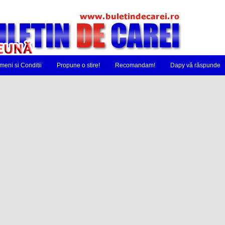
meni si Conditii
Propune o stire!
Recomandam!
Dapy vă răspunde