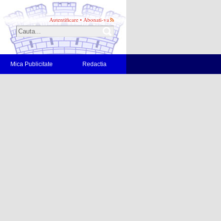
Autentificare
•
Abonati-va
Mica Publicitate
Redactia