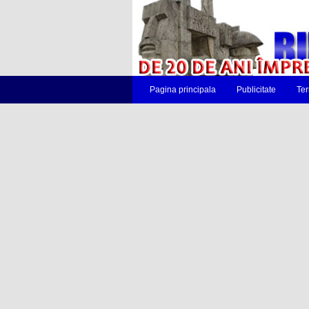
Pagina principala
Publicitate
Ter