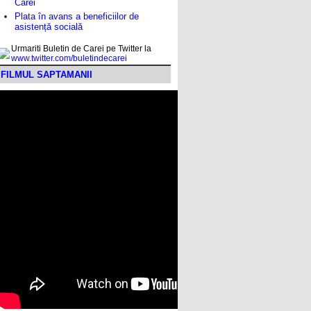
Carei
Plata în avans a beneficiilor de
asistență socială
Urmariti Buletin de Carei pe Twitter la
www.twitter.com/buletindecarei
FILMUL SAPTAMANII