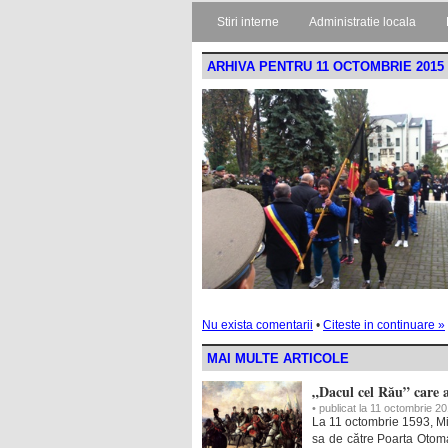
Stiri interne
Administratie locala
ARHIVA PENTRU 11 OCTOMBRIE 2015
Nu exista comentarii
•
Citeste in continuare »
MAI MULTE ARTICOLE
„Dacul cel Rău” care 
• publicat la 11 octombrie 2
La 11 octombrie 1593, Mih
sa de către Poarta Otoma