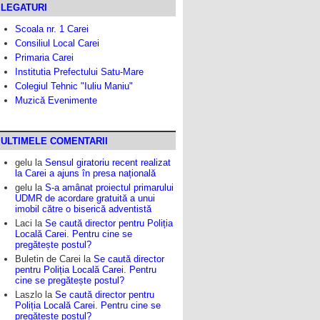
LEGATURI
Scoala nr. 1 Carei
Consiliul Local Carei
Primaria Carei
Institutia Prefectului Satu-Mare
Colegiul Tehnic "Iuliu Maniu"
Muzică Evenimente
ULTIMELE COMENTARII
gelu
la
Sensul giratoriu recent realizat
la Carei a ajuns în presa națională
gelu
la
S-a amânat proiectul primarului
UDMR de acordare gratuită a unui
imobil către o biserică adventistă
Laci
la
Se caută director pentru Poliția
Locală Carei. Pentru cine se
pregătește postul?
Buletin de Carei
la
Se caută director
pentru Poliția Locală Carei. Pentru
cine se pregătește postul?
Laszlo
la
Se caută director pentru
Poliția Locală Carei. Pentru cine se
pregătește postul?