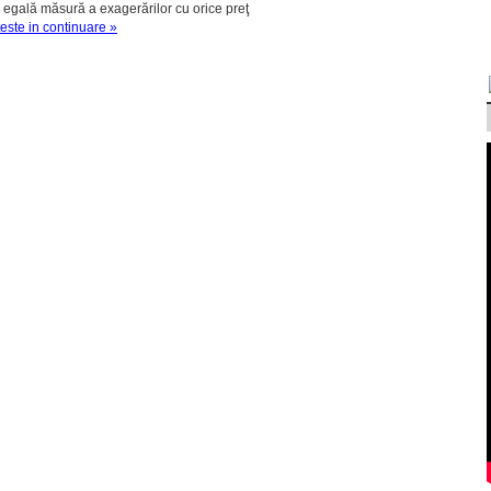
n egală măsură a exagerărilor cu orice preţ
teste in continuare »