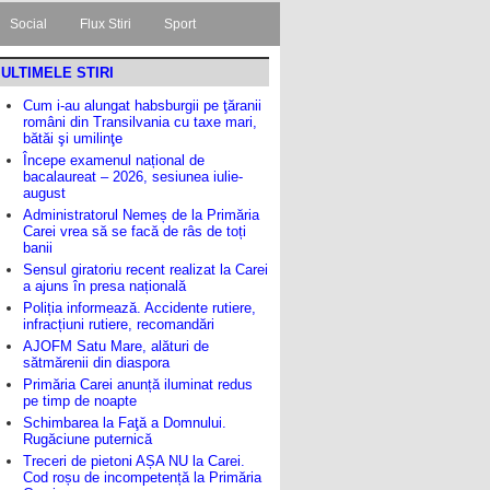
Social
Flux Stiri
Sport
ULTIMELE STIRI
Cum i-au alungat habsburgii pe ţăranii
români din Transilvania cu taxe mari,
bătăi şi umilinţe
Începe examenul național de
bacalaureat – 2026, sesiunea iulie-
august
Administratorul Nemeș de la Primăria
Carei vrea să se facă de râs de toți
banii
Sensul giratoriu recent realizat la Carei
a ajuns în presa națională
Poliția informează. Accidente rutiere,
infracțiuni rutiere, recomandări
AJOFM Satu Mare, alături de
sătmărenii din diaspora
Primăria Carei anunță iluminat redus
pe timp de noapte
Schimbarea la Faţă a Domnului.
Rugăciune puternică
Treceri de pietoni AȘA NU la Carei.
Cod roșu de incompetență la Primăria