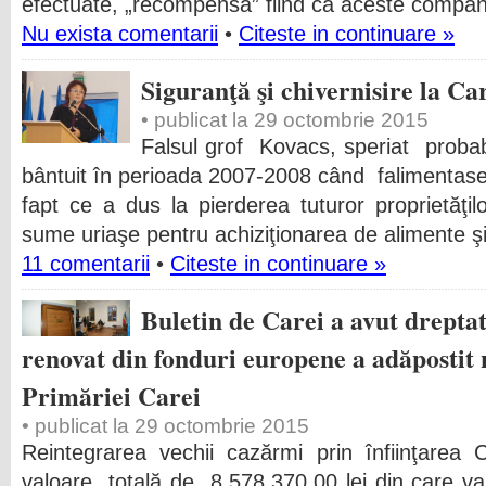
efectuate, „recompensa” fiind ca aceste companii
Nu exista comentarii
•
Citeste in continuare »
Siguranţă şi chivernisire la Ca
• publicat la 29 octombrie 2015
Falsul grof Kovacs, speriat probab
bântuit în perioada 2007-2008 când falimentase 
fapt ce a dus la pierderea tuturor proprietăţi
sume uriaşe pentru achiziţionarea de alimente 
11 comentarii
•
Citeste in continuare »
Buletin de Carei a avut dreptat
renovat din fonduri europene a adăpostit ne
Primăriei Carei
• publicat la 29 octombrie 2015
Reintegrarea vechii cazărmi prin înfiinţarea 
valoare totală de 8.578.370,00 lei din care v