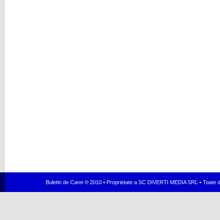
Buletin de Carei ® 2010 • Proprietate a SC DIVERTI MEDIA SRL • Toate dr