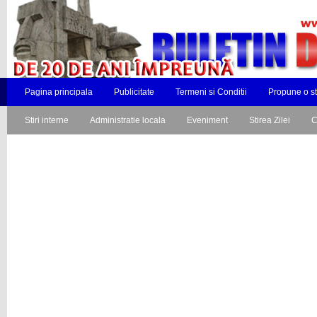
Pagina principala
Publicitate
Termeni si Conditii
Propune o st
Stiri interne
Administratie locala
Eveniment
Stirea Zilei
C