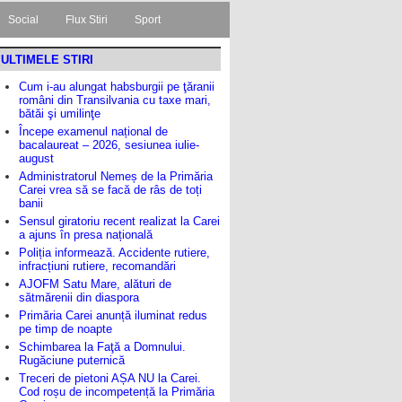
Social
Flux Stiri
Sport
ULTIMELE STIRI
Cum i-au alungat habsburgii pe ţăranii
români din Transilvania cu taxe mari,
bătăi şi umilinţe
Începe examenul național de
bacalaureat – 2026, sesiunea iulie-
august
Administratorul Nemeș de la Primăria
Carei vrea să se facă de râs de toți
banii
Sensul giratoriu recent realizat la Carei
a ajuns în presa națională
Poliția informează. Accidente rutiere,
infracțiuni rutiere, recomandări
AJOFM Satu Mare, alături de
sătmărenii din diaspora
Primăria Carei anunță iluminat redus
pe timp de noapte
Schimbarea la Faţă a Domnului.
Rugăciune puternică
Treceri de pietoni AȘA NU la Carei.
Cod roșu de incompetență la Primăria