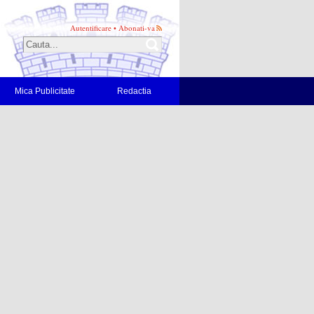
Autentificare
•
Abonati-va
Mica Publicitate
Redactia