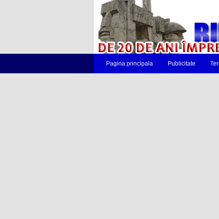
Pagina principala
Publicitate
Ter