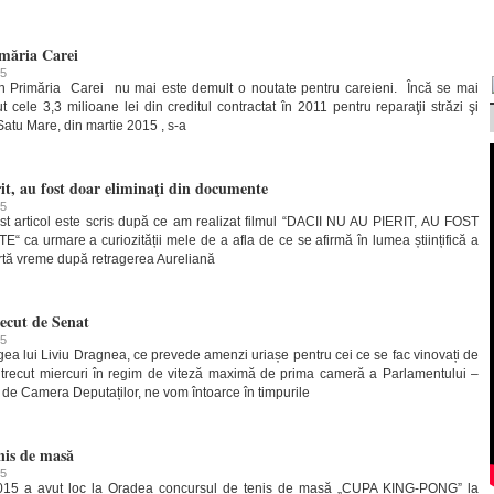
imăria Carei
15
n Primăria Carei nu mai este demult o noutate pentru careieni. Încă se mai
cele 3,3 milioane lei din creditul contractat în 2011 pentru reparaţii străzi şi
Satu Mare, din martie 2015 , s-a
it, au fost doar eliminaţi din documente
15
 articol este scris după ce am realizat filmul “DACII NU AU PIERIT, AU FOST
a urmare a curiozității mele de a afla de ce se afirmă în lumea științifică a
curtă vreme după retragerea Aureliană
recut de Senat
15
gea lui Liviu Dragnea, ce prevede amenzi uriașe pentru cei ce se fac vinovați de
a trecut miercuri în regim de viteză maximă de prima cameră a Parlamentului –
 de Camera Deputaților, ne vom întoarce în timpurile
nis de masă
15
015 a avut loc la Oradea concursul de tenis de masă „CUPA KING-PONG” la