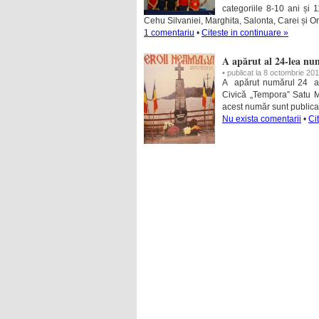
categoriile 8-10 ani și 
Cehu Silvaniei, Marghita, Salonta, Carei și 
1 comentariu
•
Citeste in continuare »
A apărut al 24-lea nu
• publicat la 8 octombrie 20
A apărut numărul 24 al r
Civică „Tempora” Satu Ma
acest număr sunt publicat
Nu exista comentarii
•
Ci