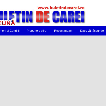
meni si Conditii
Propune o stire!
Recomandam!
Dapy vă răspunde