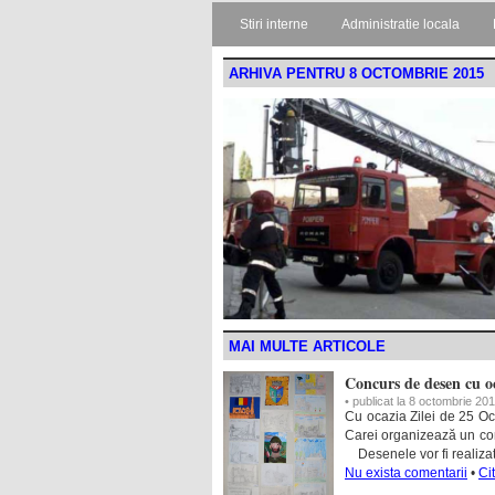
Stiri interne
Administratie locala
ARHIVA PENTRU 8 OCTOMBRIE 2015
MAI MULTE ARTICOLE
Concurs de desen cu o
• publicat la 8 octombrie 20
Cu ocazia Zilei de 25 Oc
Carei organizează un conc
Desenele vor fi realizat
Nu exista comentarii
•
Ci