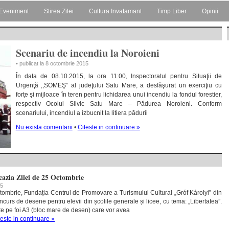
Eveniment
Stirea Zilei
Cultura Invatamant
Timp Liber
Opinii
Scenariu de incendiu la Noroieni
• publicat la 8 octombrie 2015
În data de 08.10.2015, la ora 11:00, Inspectoratul pentru Situaţii de
Urgenţă ,,SOMEŞ” al judeţului Satu Mare, a desfăşurat un exerciţiu cu
forţe şi mijloace în teren pentru lichidarea unui incendiu la fondul forestier,
respectiv Ocolul Silvic Satu Mare – Pădurea Noroieni. Conform
scenariului, incendiul a izbucnit la litiera pădurii
Nu exista comentarii
•
Citeste in continuare »
cazia Zilei de 25 Octombrie
15
tombrie, Fundația Centrul de Promovare a Turismului Cultural „Gróf Károlyi” din
urs de desene pentru elevii din școlile generale și licee, cu tema: „Libertatea”.
e pe foi A3 (bloc mare de desen) care vor avea
teste in continuare »