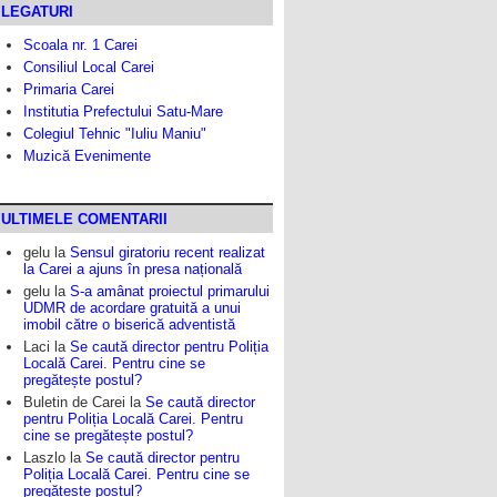
LEGATURI
Scoala nr. 1 Carei
Consiliul Local Carei
Primaria Carei
Institutia Prefectului Satu-Mare
Colegiul Tehnic "Iuliu Maniu"
Muzică Evenimente
ULTIMELE COMENTARII
gelu
la
Sensul giratoriu recent realizat
la Carei a ajuns în presa națională
gelu
la
S-a amânat proiectul primarului
UDMR de acordare gratuită a unui
imobil către o biserică adventistă
Laci
la
Se caută director pentru Poliția
Locală Carei. Pentru cine se
pregătește postul?
Buletin de Carei
la
Se caută director
pentru Poliția Locală Carei. Pentru
cine se pregătește postul?
Laszlo
la
Se caută director pentru
Poliția Locală Carei. Pentru cine se
pregătește postul?