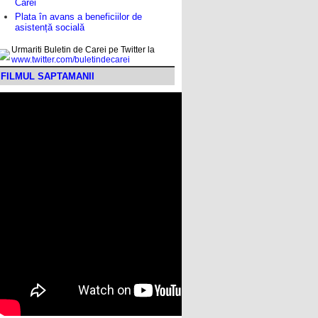
Carei
Plata în avans a beneficiilor de
asistență socială
Urmariti Buletin de Carei pe Twitter la
www.twitter.com/buletindecarei
FILMUL SAPTAMANII