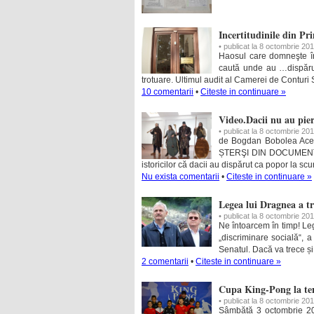
Incertitudinile din Pr
• publicat la 8 octombrie 20
Haosul care domneşte î
caută unde au …dispărut 
trotuare. Ultimul audit al Camerei de Conturi 
10 comentarii
•
Citeste in continuare »
Video.Dacii nu au pier
• publicat la 8 octombrie 20
de Bogdan Bobolea Acest
ȘTERŞI DIN DOCUMENTE“ c
istoricilor că dacii au dispărut ca popor la s
Nu exista comentarii
•
Citeste in continuare »
Legea lui Dragnea a t
• publicat la 8 octombrie 20
Ne întoarcem în timp! Le
„discriminare socială“, 
Senatul. Dacă va trece și
2 comentarii
•
Citeste in continuare »
Cupa King-Pong la te
• publicat la 8 octombrie 20
Sâmbătă 3 octombrie 2