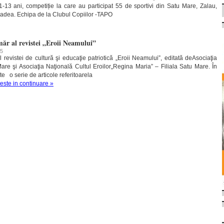
11-13 ani, competiție la care au participat 55 de sportivi din Satu Mare, Zalau,
Oradea. Echipa de la Clubul Copiilor -TAPO
măr al revistei „Eroii Neamului”
15
evistei de cultură şi educaţie patriotică „Eroii Neamului”, editată deAsociaţia
re şi Asociaţia Naţională Cultul Eroilor„Regina Maria” – Filiala Satu Mare. În
e o serie de articole referitoarela
teste in continuare »