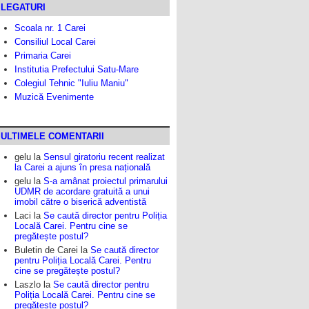
LEGATURI
Scoala nr. 1 Carei
Consiliul Local Carei
Primaria Carei
Institutia Prefectului Satu-Mare
Colegiul Tehnic "Iuliu Maniu"
Muzică Evenimente
ULTIMELE COMENTARII
gelu
la
Sensul giratoriu recent realizat
la Carei a ajuns în presa națională
gelu
la
S-a amânat proiectul primarului
UDMR de acordare gratuită a unui
imobil către o biserică adventistă
Laci
la
Se caută director pentru Poliția
Locală Carei. Pentru cine se
pregătește postul?
Buletin de Carei
la
Se caută director
pentru Poliția Locală Carei. Pentru
cine se pregătește postul?
Laszlo
la
Se caută director pentru
Poliția Locală Carei. Pentru cine se
pregătește postul?