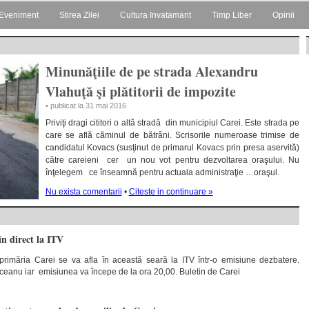
Eveniment
Stirea Zilei
Cultura Invatamant
Timp Liber
Opinii
Minunăţiile de pe strada Alexandru
Vlahuţă şi plătitorii de impozite
• publicat la 31 mai 2016
Priviţi dragi cititori o altă stradă din municipiul Carei. Este strada pe
care se află căminul de bătrâni. Scrisorile numeroase trimise de
candidatul Kovacs (susţinut de primarul Kovacs prin presa aservită)
către careieni cer un nou vot pentru dezvoltarea oraşului. Nu
înţelegem ce înseamnă pentru actuala administraţie …oraşul.
Nu exista comentarii
•
Citeste in continuare »
în direct la ITV
rimăria Carei se va afla în această seară la ITV într-o emisiune dezbatere.
lceanu iar emisiunea va începe de la ora 20,00. Buletin de Carei