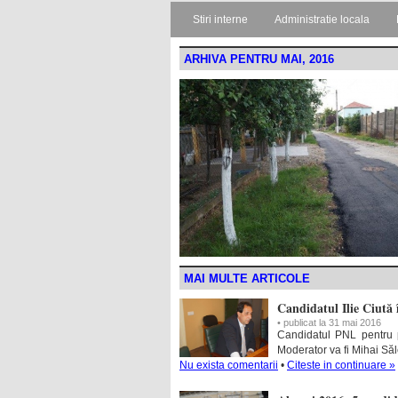
Stiri interne
Administratie locala
ARHIVA PENTRU MAI, 2016
MAI MULTE ARTICOLE
Candidatul Ilie Ciută 
• publicat la 31 mai 2016
Candidatul PNL pentru p
Moderator va fi Mihai Să
Nu exista comentarii
•
Citeste in continuare »