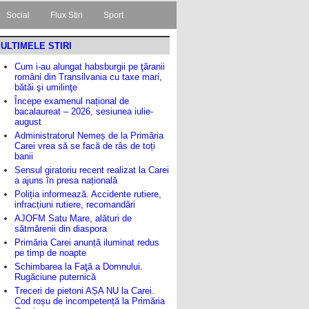
Social
Flux Stiri
Sport
ULTIMELE STIRI
Cum i-au alungat habsburgii pe ţăranii
români din Transilvania cu taxe mari,
bătăi şi umilinţe
Începe examenul național de
bacalaureat – 2026, sesiunea iulie-
august
Administratorul Nemeș de la Primăria
Carei vrea să se facă de râs de toți
banii
Sensul giratoriu recent realizat la Carei
a ajuns în presa națională
Poliția informează. Accidente rutiere,
infracțiuni rutiere, recomandări
AJOFM Satu Mare, alături de
sătmărenii din diaspora
Primăria Carei anunță iluminat redus
pe timp de noapte
Schimbarea la Faţă a Domnului.
Rugăciune puternică
Treceri de pietoni AȘA NU la Carei.
Cod roșu de incompetență la Primăria