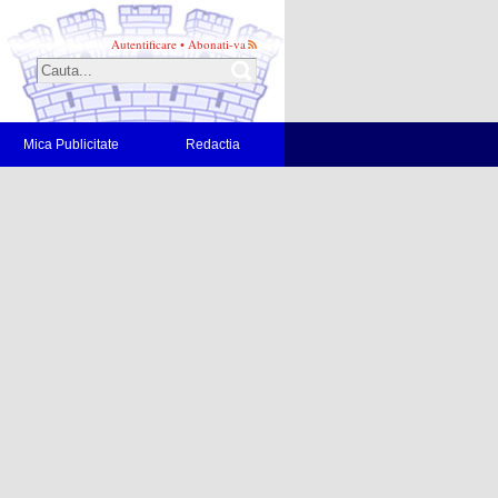
Autentificare
•
Abonati-va
Mica Publicitate
Redactia