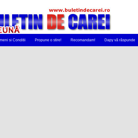
meni si Conditii
Propune o stire!
Recomandam!
Dapy vă răspunde