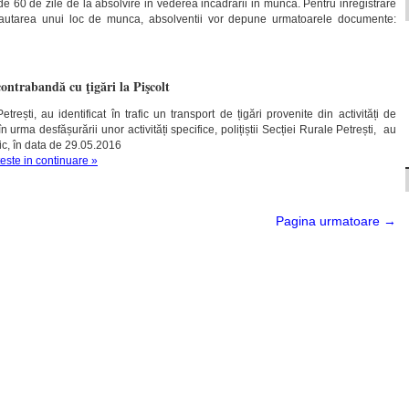
de 60 de zile de la absolvire in vederea incadrarii in munca. Pentru inregistrare
cautarea unui loc de munca, absolventii vor depune urmatoarele documente:
contrabandă cu ţigări la Pişcolt
Petrești, au identificat în trafic un transport de țigări provenite din activități de
urma desfășurării unor activități specifice, polițiștii Secției Rurale Petrești, au
afic, în data de 29.05.2016
teste in continuare »
Pagina urmatoare →