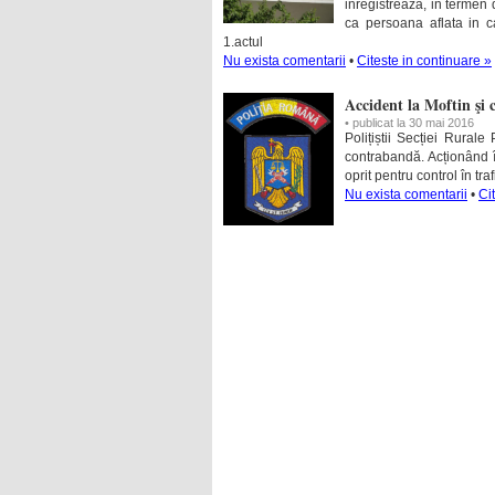
inregistreaza, in termen 
ca persoana aflata in 
1.actul
Nu exista comentarii
•
Citeste in continuare »
Accident la Moftin şi 
• publicat la 30 mai 2016
Polițiștii Secției Rurale 
contrabandă. Acționând în 
oprit pentru control în tr
Nu exista comentarii
•
Ci