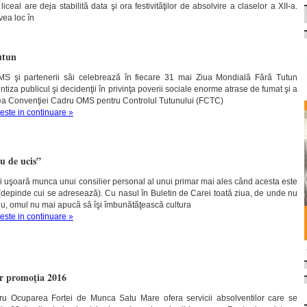
 liceal are deja stabilită data şi ora festivităţilor de absolvire a claselor a XII-a.
vea loc în
utun
şi partenerii săi celebrează în fiecare 31 mai Ziua Mondială Fără Tutun
tiza publicul şi decidenţii în privinţa poverii sociale enorme atrase de fumat şi a
a Convenţiei Cadru OMS pentru Controlul Tutunului (FCTC)
teste in continuare »
u de ucis”
i uşoară munca unui consilier personal al unui primar mai ales când acesta este
epinde cui se adresează). Cu nasul în Buletin de Carei toată ziua, de unde nu
iu, omul nu mai apucă să îşi îmbunătăţească cultura
teste in continuare »
or promoţia 2016
ru Ocuparea Fortei de Munca Satu Mare ofera servicii absolventilor care se