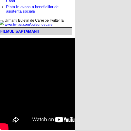
Carei
Plata în avans a beneficiilor de
asistență socială
Urmariti Buletin de Carei pe Twitter la
www.twitter.com/buletindecarei
FILMUL SAPTAMANII