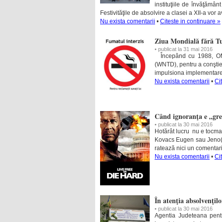
instituţiile de învăţământ
Festivităţile de absolvire a clasei a XII-a vor a
Nu exista comentarii
•
Citeste in continuare »
Ziua Mondială fără T
• publicat la 31 mai 2016
Începând cu 1988, OMS 
(WNTD), pentru a conştien
impulsiona implementare
Nu exista comentarii
•
Ci
Când ignoranţa e „gre
• publicat la 30 mai 2016
Hotărât lucru nu e tocma
Kovacs Eugen sau Jeno(d
ratează nici un comentar
Nu exista comentarii
•
Ci
În atenţia absolvenţil
• publicat la 30 mai 2016
Agentia Judeteana pent