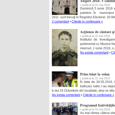
Alegeri 2016: 5 candid
• publicat la 31 mai 2016
Duminică 5 iunie 2016 vor 
judeteni. În municipiul 
2011 sunt trecuţi în Registrul Electoral 20.99
2 comentarii
•
Citeste in continuare »
Acțiunea de căutare și
• publicat la 31 mai 2016
Institutul de Investi
parteneriat cu Muzeul Na
miercuri, 1 iunie 2016, o
Nu exista comentarii
•
Ci
Prins băut la volan
• publicat la 31 mai 2016
În data de 30.05.2016, la
traficului rutier, l-au d
b-dul 25 Octombrie din localitate, deși se afla
Nu exista comentarii
•
Citeste in continuare »
Programul festivităţilo
• publicat la 31 mai 2016
Au mai rămas câteva zile 