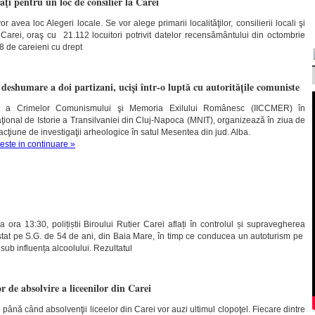
aţi pentru un loc de consilier la Carei
avea loc Alegeri locale. Se vor alege primarii localităţilor, consilierii locali şi
Carei, oraş cu 21.112 locuitori potrivit datelor recensământului din octombrie
8 de careieni cu drept
 deshumare a doi partizani, uciși într-o luptă cu autoritățile comuniste
gare a Crimelor Comunismului şi Memoria Exilului Românesc (IICCMER) în
ţional de Istorie a Transilvaniei din Cluj-Napoca (MNIT), organizează în ziua de
 acţiune de investigaţii arheologice în satul Mesentea din jud. Alba.
teste in continuare »
 ora 13:30, polițiștii Biroului Rutier Carei aflați în controlul și supravegherea
epistat pe S.G. de 54 de ani, din Baia Mare, în timp ce conducea un autoturism pe
 sub influența alcoolului. Rezultatul
r de absolvire a liceenilor din Carei
până când absolvenţii liceelor din Carei vor auzi ultimul clopoţel. Fiecare dintre