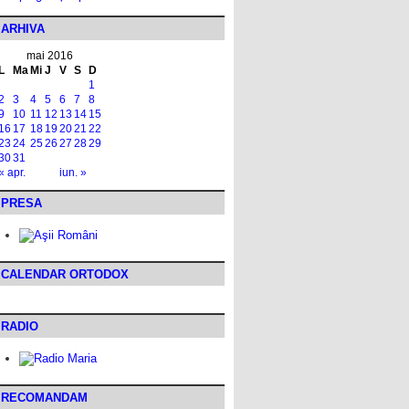
ARHIVA
mai 2016
L
Ma
Mi
J
V
S
D
1
2
3
4
5
6
7
8
9
10
11
12
13
14
15
16
17
18
19
20
21
22
23
24
25
26
27
28
29
30
31
« apr.
iun. »
PRESA
CALENDAR ORTODOX
RADIO
RECOMANDAM