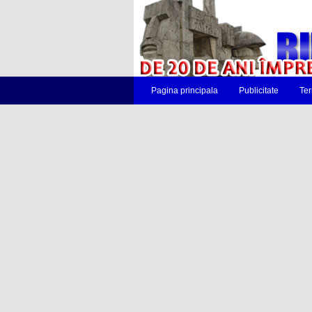
Pagina principala
Publicitate
Ter