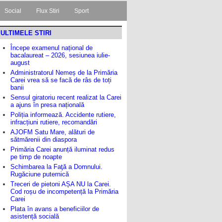
Social
Flux Stiri
Sport
ULTIMELE STIRI
Începe examenul național de
bacalaureat – 2026, sesiunea iulie-
august
Administratorul Nemeș de la Primăria
Carei vrea să se facă de râs de toți
banii
Sensul giratoriu recent realizat la Carei
a ajuns în presa națională
Poliția informează. Accidente rutiere,
infracțiuni rutiere, recomandări
AJOFM Satu Mare, alături de
sătmărenii din diaspora
Primăria Carei anunță iluminat redus
pe timp de noapte
Schimbarea la Faţă a Domnului.
Rugăciune puternică
Treceri de pietoni AȘA NU la Carei.
Cod roșu de incompetență la Primăria
Carei
Plata în avans a beneficiilor de
asistență socială