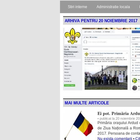
Stiri interne
Administratie locala
ARHIVA PENTRU 20 NOIEMBRIE 2017
MAI MULTE ARTICOLE
Ei pot. Primăria Ardud
• publicat la 20 noiembrie 2
Primăria oraşului Ardud 
de Ziua Națională a Româ
2017. Persoana de conta
Nu exista comentarii
•
Ci