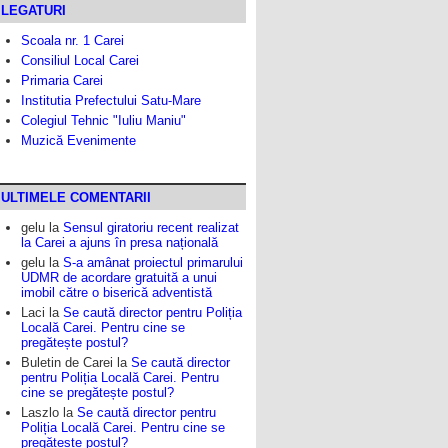
LEGATURI
Scoala nr. 1 Carei
Consiliul Local Carei
Primaria Carei
Institutia Prefectului Satu-Mare
Colegiul Tehnic "Iuliu Maniu"
Muzică Evenimente
ULTIMELE COMENTARII
gelu
la
Sensul giratoriu recent realizat
la Carei a ajuns în presa națională
gelu
la
S-a amânat proiectul primarului
UDMR de acordare gratuită a unui
imobil către o biserică adventistă
Laci
la
Se caută director pentru Poliția
Locală Carei. Pentru cine se
pregătește postul?
Buletin de Carei
la
Se caută director
pentru Poliția Locală Carei. Pentru
cine se pregătește postul?
Laszlo
la
Se caută director pentru
Poliția Locală Carei. Pentru cine se
pregătește postul?