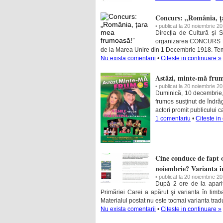
Concurs: „România, ț
• publicat la 20 noiembrie 2
Direcția de Cultură și 
organizarea CONCURS D
de la Marea Unire din 1 Decembrie 1918. Te
Nu exista comentarii
•
Citeste in continuare »
Astăzi, minte-mă fru
• publicat la 20 noiembrie 2
Duminică, 10 decembrie, 
frumos susținut de îndră
actori promit publicului c
1 comentariu
•
Citeste in
Cine conduce de fapt 
noiembrie? Varianta 
• publicat la 20 noiembrie 2
După 2 ore de la apari
Primăriei Carei a apărut şi varianta în lim
Materialul postat nu este tocmai varianta tra
Nu exista comentarii
•
Citeste in continuare »