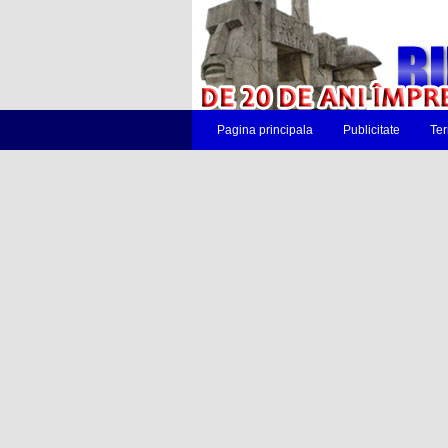
Pagina principala
Publicitate
Ter