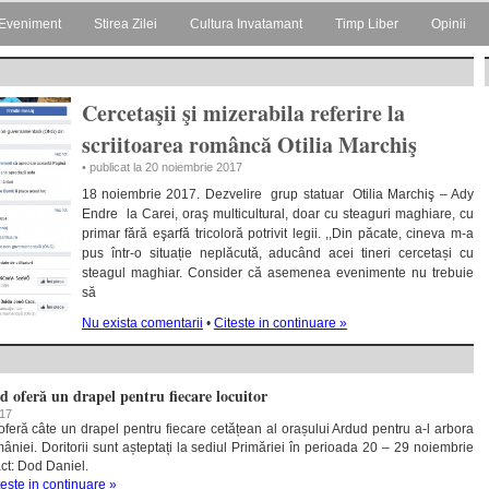
Eveniment
Stirea Zilei
Cultura Invatamant
Timp Liber
Opinii
Cercetaşii şi mizerabila referire la
scriitoarea româncă Otilia Marchiş
• publicat la 20 noiembrie 2017
18 noiembrie 2017. Dezvelire grup statuar Otilia Marchiş – Ady
Endre la Carei, oraş multicultural, doar cu steaguri maghiare, cu
primar fără eşarfă tricoloră potrivit legii. ,,Din păcate, cineva m-a
pus într-o situație neplăcută, aducând acei tineri cercetași cu
steagul maghiar. Consider că asemenea evenimente nu trebuie
să
Nu exista comentarii
•
Citeste in continuare »
 oferă un drapel pentru fiecare locuitor
017
oferă câte un drapel pentru fiecare cetățean al orașului Ardud pentru a-l arbora
niei. Doritorii sunt așteptați la sediul Primăriei în perioada 20 – 29 noiembrie
ct: Dod Daniel.
teste in continuare »