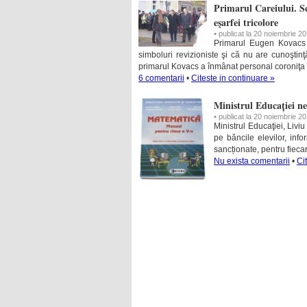
Primarul Careiului. Sc
eşarfei tricolore
• publicat la 20 noiembrie 2
Primarul Eugen Kovacs 
simboluri revizioniste şi că nu are cunoştin
primarul Kovacs a înmânat personal coroniţa d
6 comentarii
•
Citeste in continuare »
Ministrul Educației ne
• publicat la 20 noiembrie 2
Ministrul Educaţiei, Livi
pe băncile elevilor, in
sancționate, pentru fiecar
Nu exista comentarii
•
Ci