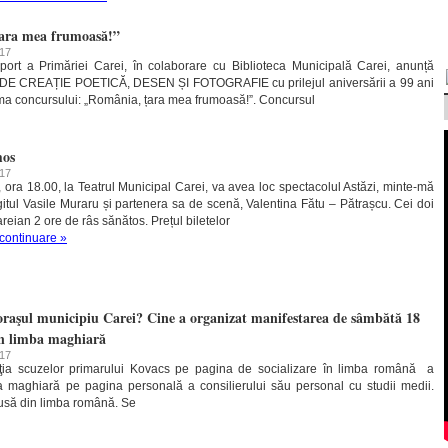
ara mea frumoasă!”
017
Sport a Primăriei Carei, în colaborare cu Biblioteca Municipală Carei, anunță
E CREAȚIE POETICĂ, DESEN ȘI FOTOGRAFIE cu prilejul aniversării a 99 ani
ma concursului: „România, țara mea frumoasă!”. Concursul
mos
017
ora 18.00, la Teatrul Municipal Carei, va avea loc spectacolul Astăzi, minte-mă
gitul Vasile Muraru și partenera sa de scenă, Valentina Fătu – Pătrașcu. Cei doi
areian 2 ore de râs sănătos. Prețul biletelor
 continuare »
oraşul municipiu Carei? Cine a organizat manifestarea de sâmbătă 18
în limba maghiară
017
ţia scuzelor primarului Kovacs pe pagina de socializare în limba română a
ba maghiară pe pagina personală a consilierului său personal cu studii medii.
dusă din limba română. Se