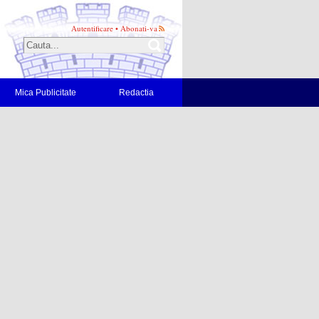
Autentificare
•
Abonati-va
Mica Publicitate
Redactia