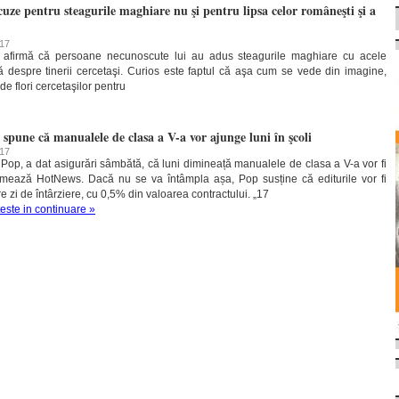
uze pentru steagurile maghiare nu şi pentru lipsa celor româneşti şi a
017
afirmă că persoane necunoscute lui au adus steagurile maghiare cu acele
ţă despre tinerii cercetaşi. Curios este faptul că aşa cum se vede din imagine,
e flori cercetaşilor pentru
 spune că manualele de clasa a V-a vor ajunge luni în şcoli
017
u Pop, a dat asigurări sâmbătă, că luni dimineață manualele de clasa a V-a vor fi
formează HotNews. Dacă nu se va întâmpla așa, Pop susține că editurile vor fi
e zi de întârziere, cu 0,5% din valoarea contractului. „17
teste in continuare »