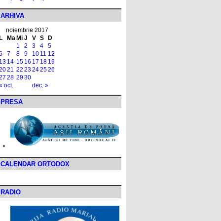
ARHIVA
noiembrie 2017
L
Ma
Mi
J
V
S
D
1
2
3
4
5
6
7
8
9
10
11
12
13
14
15
16
17
18
19
20
21
22
23
24
25
26
27
28
29
30
« oct.
dec. »
PRESA
CALENDAR ORTODOX
RADIO