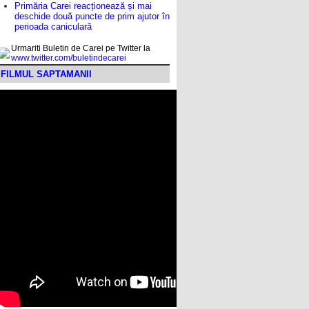
Primăria Carei reacționează și mai
deschide două puncte de prim ajutor în
perioada caniculară
Urmariti Buletin de Carei pe Twitter la
www.twitter.com/buletindecarei
FILMUL SAPTAMANII