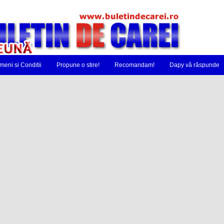
meni si Conditii
Propune o stire!
Recomandam!
Dapy vă răspunde