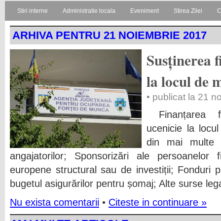
Stiri interne
Administratie locala
Eveniment
Stirea Zilei
C
ARHIVA PENTRU 21 NOIEMBRIE 2017
Susținerea f
la locul de
• publicat la 21 
Finanțarea fo
ucenicie la locu
din mai multe 
angajatorilor; Sponsorizări ale persoanelor f
europene structural sau de investiții; Fonduri 
bugetul asigurărilor pentru șomaj; Alte surse lega
Nu exista comentarii
•
Citeste in continuare »