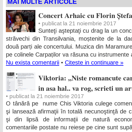
MAI MULTE ARTICOLE
Concert Arhaic cu Florin Ștefa
• publicat la 21 noiembrie 2017
Sunteţi aşteptaţi cu drag la un conc
străvechi din Transilvania, moștenite de la dac
două parți ale concertului. Muzica din Maramureș,
pe colinele Carpaților va răsuna cu instrumente 
Nu exista comentarii
•
Citeste in continuare »
Viktoria: ,,Niste romancute ca
in asa hal.. va rog, scrieti un ar
• publicat la 21 noiembrie 2017
O tânără pe nume Chis Viktoria culege coment
şi lansează afirmaţii în totală necunoştinţă de c
şi din lipsă de informaţii de natură eco
comentariile postate nu reiese pe cine sunt sup