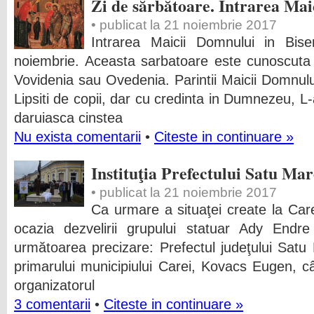
Zi de sărbătoare. Intrarea Ma
• publicat la 21 noiembrie 2017
Intrarea Maicii Domnului in Bis
noiembrie. Aceasta sarbatoare este cunoscuta
Vovidenia sau Ovedenia. Parintii Maicii Domnului
Lipsiti de copii, dar cu credinta in Dumnezeu, 
daruiasca cinstea
Nu exista comentarii
•
Citeste in continuare »
Instituţia Prefectului Satu Ma
• publicat la 21 noiembrie 2017
Ca urmare a situaţei create la Car
ocazia dezvelirii grupului statuar Ady End
următoarea precizare: Prefectul judeţului Satu M
primarului municipiului Carei, Kovacs Eugen, câte
organizatorul
3 comentarii
•
Citeste in continuare »