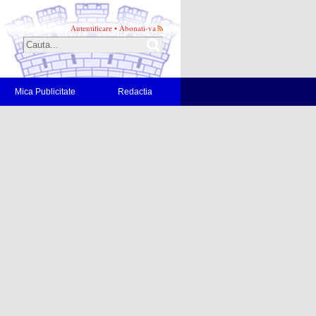
Autentificare
•
Abonati-va
Mica Publicitate
Redactia