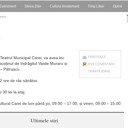
Eveniment
Stirea Zilei
Cultura Invatamant
Timp Liber
Opinii
rumos
s
PRINTEAZA
Teatrul Municipal Carei, va avea loc
susținut de îndrăgitul Vasile Muraru și
RSS COMENTARII
 – Pătrașcu.
TRIMITE EMAIL
 2 ore de râs sănătos.
 30 lei la etaj.
ltural Carei de luni până joi, 09.00 – 17.00, și vineri, 09.00 – 15.00.
Ultimele stiri