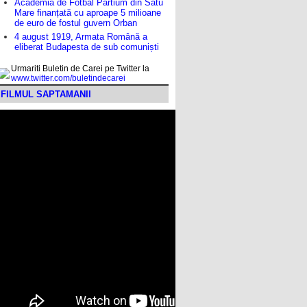
Academia de Fotbal Partium din Satu
Mare finanțată cu aproape 5 milioane
de euro de fostul guvern Orban
4 august 1919, Armata Română a
eliberat Budapesta de sub comuniști
Urmariti Buletin de Carei pe Twitter la
www.twitter.com/buletindecarei
FILMUL SAPTAMANII