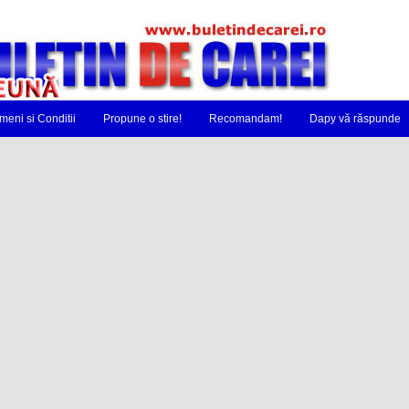
meni si Conditii
Propune o stire!
Recomandam!
Dapy vă răspunde