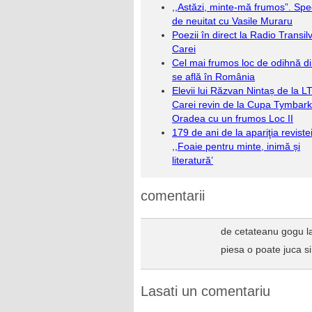
,,Astăzi, minte-mă frumos”. Spe
de neuitat cu Vasile Muraru
Poezii în direct la Radio Transil
Carei
Cel mai frumos loc de odihnă d
se află în România
Elevii lui Răzvan Nintaș de la L
Carei revin de la Cupa Tymbark
Oradea cu un frumos Loc II
179 de ani de la apariţia reviste
,,Foaie pentru minte, inimă și
literatură’
comentarii
de cetateanu gogu 
piesa o poate juca 
Lasati un comentariu