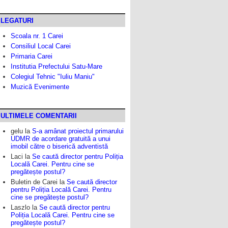
LEGATURI
Scoala nr. 1 Carei
Consiliul Local Carei
Primaria Carei
Institutia Prefectului Satu-Mare
Colegiul Tehnic "Iuliu Maniu"
Muzică Evenimente
ULTIMELE COMENTARII
gelu
la
S-a amânat proiectul primarului
UDMR de acordare gratuită a unui
imobil către o biserică adventistă
Laci
la
Se caută director pentru Poliția
Locală Carei. Pentru cine se
pregătește postul?
Buletin de Carei
la
Se caută director
pentru Poliția Locală Carei. Pentru
cine se pregătește postul?
Laszlo
la
Se caută director pentru
Poliția Locală Carei. Pentru cine se
pregătește postul?