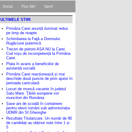
Social
Flux Stiri
Sport
ULTIMELE STIRI
Primăria Carei anunță iluminat redus
pe timp de noapte
Schimbarea la Faţă a Domnului.
Rugăciune puternică
Treceri de pietoni AȘA NU la Carei.
Cod roșu de incompetență la Primăria
Carei
Plata în avans a beneficiilor de
asistență socială
Primăria Carei reacționează și mai
deschide două puncte de prim ajutor în
perioada caniculară
Locuri de muncă vacante în județul
Satu Mare. Țările europene vor
muncitori din România
Șase ani de școală în containere
pentru elevii români sub administrația
UDMR din Sf.Gheorghe
Rezultate Titularizare. Un număr de 90
de candidați au obținut note între 1 și
5