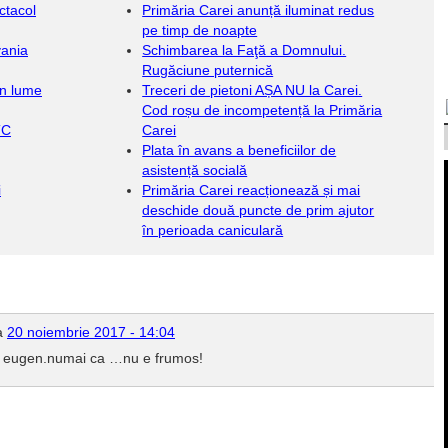
ctacol
Primăria Carei anunță iluminat redus
pe timp de noapte
vania
Schimbarea la Faţă a Domnului.
Rugăciune puternică
in lume
Treceri de pietoni AȘA NU la Carei.
Cod roșu de incompetență la Primăria
TC
Carei
Plata în avans a beneficiilor de
asistență socială
i
Primăria Carei reacționează și mai
deschide două puncte de prim ajutor
în perioada caniculară
la
20 noiembrie 2017 - 14:04
si eugen.numai ca …nu e frumos!