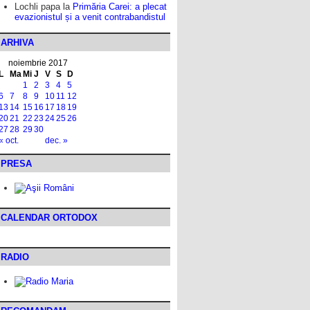
Lochli papa
la
Primăria Carei: a plecat
evazionistul și a venit contrabandistul
ARHIVA
noiembrie 2017
L
Ma
Mi
J
V
S
D
1
2
3
4
5
6
7
8
9
10
11
12
13
14
15
16
17
18
19
20
21
22
23
24
25
26
27
28
29
30
« oct.
dec. »
PRESA
CALENDAR ORTODOX
RADIO