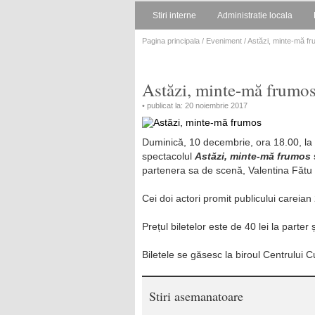
Stiri interne
Administratie locala
Pagina principala
/
Eveniment
/ Astăzi, minte-mă f
Astăzi, minte-mă frumo
• publicat la: 20 noiembrie 2017
Duminică, 10 decembrie, ora 18.00, la 
spectacolul
Astăzi, minte-mă frumos
partenera sa de scenă, Valentina Fătu
Cei doi actori promit publicului careian
Prețul biletelor este de 40 lei la parter și
Biletele se găsesc la biroul Centrului Cu
Stiri asemanatoare