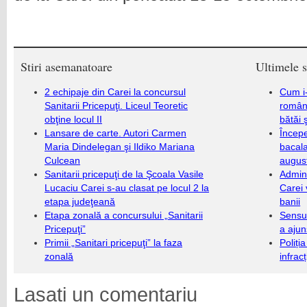
Stiri asemanatoare
Ultimele s
2 echipaje din Carei la concursul
Cum i-
Sanitarii Pricepuţi. Liceul Teoretic
români
obţine locul II
bătăi 
Lansare de carte. Autori Carmen
Încep
Maria Dindelegan şi Ildiko Mariana
bacala
Culcean
augus
Sanitarii pricepuţi de la Şcoala Vasile
Admini
Lucaciu Carei s-au clasat pe locul 2 la
Carei 
etapa judeţeană
banii
Etapa zonală a concursului „Sanitarii
Sensul
Pricepuţi”
a ajun
Primii „Sanitari pricepuţi” la faza
Poliți
zonală
infrac
Lasati un comentariu