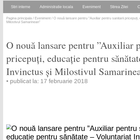
Stiri interne
Administratie locala
Eveniment
Stirea Zilei
C
Pagina principala
/
Eveniment
/ O nouă lansare pentru ”Auxiliar pentru sanitarii pricepuți,
Milostivul Samarinean”
O nouă lansare pentru ”Auxiliar p
pricepuți, educație pentru sănătat
Invinctus și Milostivul Samarine
• publicat la: 17 februarie 2018