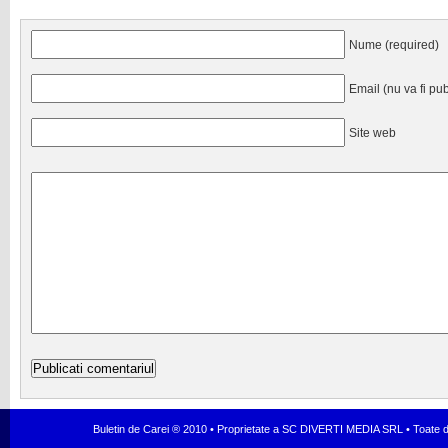
Nume (required)
Email (nu va fi pub
Site web
Buletin de Carei ® 2010 • Proprietate a SC DIVERTI MEDIA SRL • Toate dr