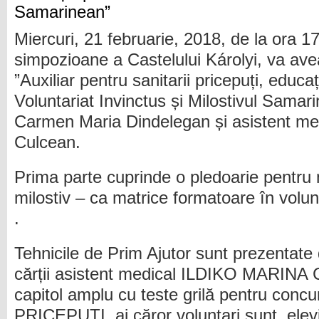
Miercuri, 21 februarie, 2018, de la ora 17
simpozioane a Castelului Károlyi, va avea
”Auxiliar pentru sanitarii pricepuți, educ
Voluntariat Invinctus și Milostivul Samari
Carmen Maria Dindelegan și asistent med
Culcean.
Prima parte cuprinde o pledoarie pentru
milostiv – ca matrice formatoare în volu
.
Tehnicile de Prim Ajutor sunt prezentat
cărții asistent medical ILDIKO MARI
capitol amplu cu teste grilă pentru conc
PRICEPUȚI, ai căror voluntari sunt elevii