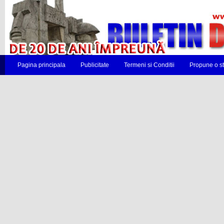
Pagina principala
Publicitate
Termeni si Conditii
Propune o st