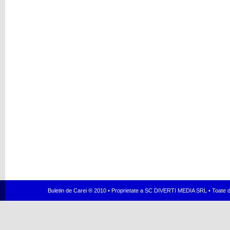
Buletin de Carei ® 2010 • Proprietate a SC DIVERTI MEDIA SRL • Toate dr