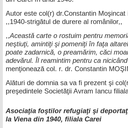
Autor este col(r) dr.Constantin Moşincat iar
,,1940-strigătul de durere al românilor,,
,,
Această carte o rostuim pentru memoria t
neştiuţi, amintiţi şi pomeniţi în faţa altare
poate zadarnică, o preamărim, căci moa
adevărul. Îl reamintim pentru ca nicicând 
menţionează col. r. dr. Constantin MOŞ
Alături de domnia sa va fi prezent şi col(
preşedintele Societăţii Avram Iancu filia
Asociaţia foştilor refugiaţi şi deporta
la Viena din 1940, filiala Carei