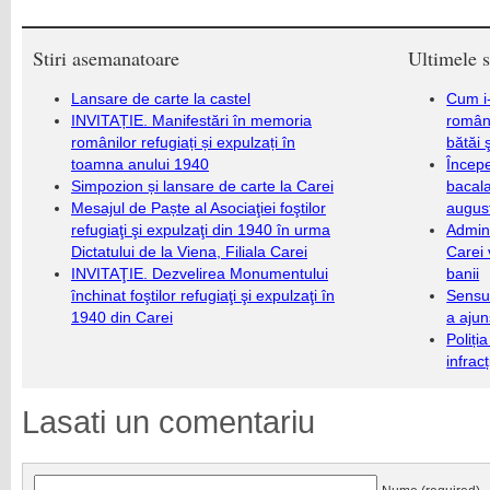
Stiri asemanatoare
Ultimele s
Lansare de carte la castel
Cum i-
INVITAȚIE. Manifestări în memoria
români
românilor refugiați și expulzați în
bătăi 
toamna anului 1940
Încep
Simpozion și lansare de carte la Carei
bacala
Mesajul de Paște al Asociaţiei foştilor
augus
refugiaţi şi expulzaţi din 1940 în urma
Admini
Dictatului de la Viena, Filiala Carei
Carei 
INVITAŢIE. Dezvelirea Monumentului
banii
închinat foştilor refugiaţi şi expulzaţi în
Sensul
1940 din Carei
a ajun
Poliți
infrac
Lasati un comentariu