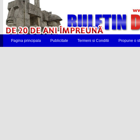
Pagina principala
Publicitate
Termeni si Conditii
Propune o st