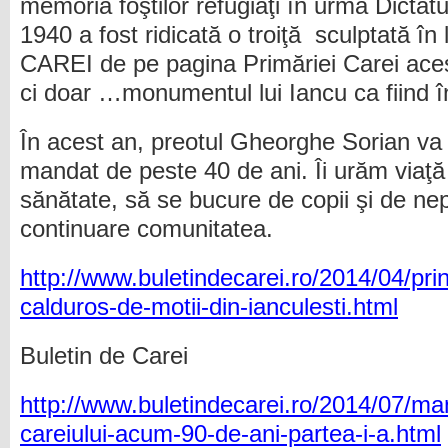
memoria foştilor refugiaţi în urma Dictatu
1940 a fost ridicată o troiţă sculptată 
CAREI de pe pagina Primăriei Carei ace
ci doar …monumentul lui Iancu ca fiind 
În acest an, preotul Gheorghe Sorian va
mandat de peste 40 de ani. Îi urăm viaţă
sănătate, să se bucure de copii şi de nepo
continuare comunitatea.
http://www.buletindecarei.ro/2014/04/prin
calduros-de-motii-din-ianculesti.html
Buletin de Carei
http://www.buletindecarei.ro/2014/07/m
careiului-acum-90-de-ani-partea-i-a.html