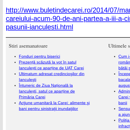
http://www.buletindecarei.ro/2014/07/m
careiului-acum-90-de-ani-partea-a-iii-a-
pasunii-ianculesti.html
Stiri asemanatoare
Ultimele s
Fonduri pentru biserici
Cum i-
Prezență scăzută la vot în satul
români
Ianculești ce aparține de UAT Carei
bătăi 
Ultimatum adresat credincioşilor din
Încep
Ianculeşti
bacala
Întuneric de Ziua Națională la
augus
Ianculești, satul ce aparține de
Admini
Primăria Carei
Carei 
Acţiune umanitară la Carei: alimente şi
banii
bani pentru sinistraţii inundaţiilor
Sensul
a ajun
Poliți
infrac