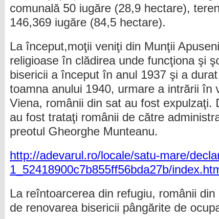
comunală 50 iugăre (28,9 hectare), teren
146,369 iugăre (84,5 hectare).
La început,moţii veniţi din Munţii Apuseni
religioase în clădirea unde funcţiona şi ş
bisericii a început în anul 1937 şi a dura
toamna anului 1940, urmare a intrării în v
Viena, românii din sat au fost expulzaţi
au fost trataţi românii de către administra
preotul Gheorghe Munteanu.
http://adevarul.ro/locale/satu-mare/declara
1_52418900c7b855ff56bda27b/index.ht
La reîntoarcerea din refugiu, românii din I
de renovarea bisericii pângărite de ocupan