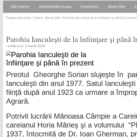
Stiri interne
Administratie locala
Eveniment
Stirea Zilei
C
Pagina principala
/
Istoric
,
Stirea Zilei
/ Parohia Ianculeşti de la înfiinţare şi până în prezen
Parohia Ianculeşti de la înfiinţare şi până 
• publicat la: 3 martie 2018
Preotul Gheorghe Sorian slujeşte în pa
Ianculeşti din anul 1977. Satul Ianculeşti
fiinţă după anul 1923 ca urmare a împropr
Agrară.
Potrivit lucrării Mănoasa Câmpie a Care
careianul Horia Mărieş şi a volumului “Pl
1937, întocmită de Dr. Ioan Gherman, pre