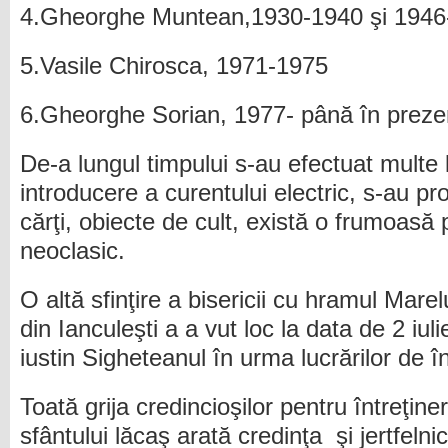
4.Gheorghe Muntean,1930-1940 şi 1946
5.Vasile Chirosca, 1971-1975
6.Gheorghe Sorian, 1977- până în preze
De-a lungul timpului s-au efectuat multe 
introducere a curentului electric, s-au pr
cărţi, obiecte de cult, există o frumoasă pi
neoclasic.
O altă sfinţire a bisericii cu hramul Ma
din Ianculeşti a a vut loc la data de 2 iu
iustin Sigheteanul în urma lucrărilor de î
Toată grija credincioşilor pentru întreţin
sfântului lăcaş arată credinţa şi jertfelni