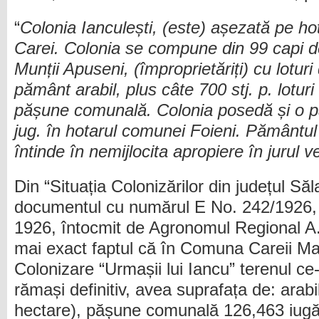
“
Colonia Ianculești, (este) așezată pe h
Carei. Colonia se compune din 99 capi de 
Munții Apuseni, (împroprietăriți) cu loturi
pământ arabil, plus câte 700 stj. p. loturi
pășune comunală. Colonia posedă și o 
jug. în hotarul comunei Foieni. Pământul c
întinde în nemijlocita apropiere în jurul ve
Din “Situația Colonizărilor din județul Săl
documentul cu numărul E No. 242/1926, 
1926, întocmit de Agronomul Regional A.
mai exact faptul că în Comuna Careii Mar
Colonizare “Urmașii lui Iancu” terenul ce-
rămași definitiv, avea suprafața de: arab
hectare), pășune comunală 126,463 iugă