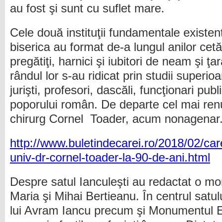
au fost şi sunt cu suflet mare.
Cele două instituţii fundamentale existent
biserica au format de-a lungul anilor cetă
pregătiţi, harnici şi iubitori de neam şi 
rândul lor s-au ridicat prin studii superio
jurişti, profesori, dascăli, funcţionari publ
poporului român. De departe cel mai ren
chirurg Cornel Toader, acum nonagenar
http://www.buletindecarei.ro/2018/02/car
univ-dr-cornel-toader-la-90-de-ani.html
Despre satul Ianculeşti au redactat o mon
Maria şi Mihai Bertieanu. În centrul satu
lui Avram Iancu precum şi Monumentul E