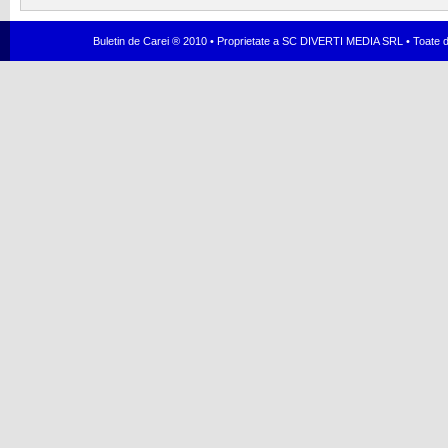
Buletin de Carei ® 2010 • Proprietate a SC DIVERTI MEDIA SRL • Toate dr