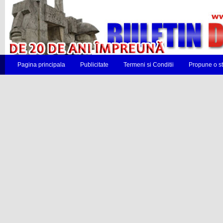
Pagina principala
Publicitate
Termeni si Conditii
Propune o st