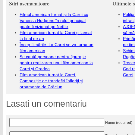
Stiri asemanatoare
Ultimele s
Filmul american turnat şi la Carei cu
Poliți
Vanessa Hudgens în rolul principal
infrac
poate fi vizionat pe Netflix
AJOFM
Film american turnat la Carei şi lansat
sătmăr
la final de an
Primăr
Încep filmările. La Carei se va turna un
pe ti
film american
Schim
Se caută persoane pentru figuraţie
Rugăc
pentru realizarea unui film american la
Trecer
Carei şi Oradea
Cod r
Film american turnat la Carei.
Carei
Compoziţie de trandafiri înfloriţi şi
ornamente de Crăciun
Lasati un comentariu
Nume (required)