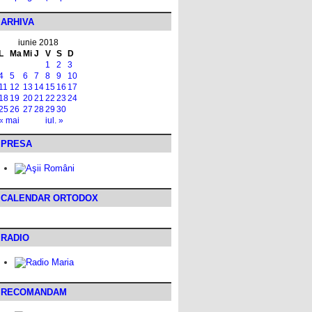
ARHIVA
iunie 2018
L
Ma
Mi
J
V
S
D
1
2
3
4
5
6
7
8
9
10
11
12
13
14
15
16
17
18
19
20
21
22
23
24
25
26
27
28
29
30
« mai
iul. »
PRESA
CALENDAR ORTODOX
RADIO
RECOMANDAM