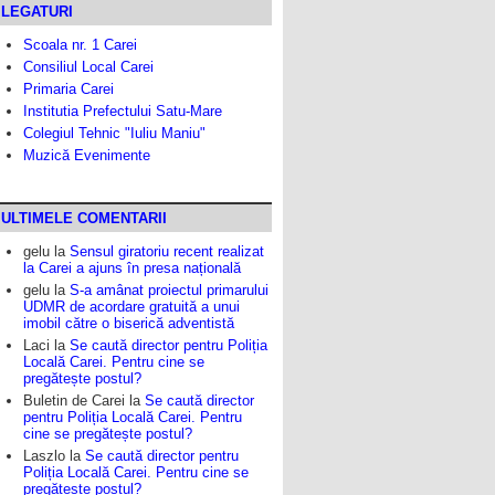
LEGATURI
Scoala nr. 1 Carei
Consiliul Local Carei
Primaria Carei
Institutia Prefectului Satu-Mare
Colegiul Tehnic "Iuliu Maniu"
Muzică Evenimente
ULTIMELE COMENTARII
gelu
la
Sensul giratoriu recent realizat
la Carei a ajuns în presa națională
gelu
la
S-a amânat proiectul primarului
UDMR de acordare gratuită a unui
imobil către o biserică adventistă
Laci
la
Se caută director pentru Poliția
Locală Carei. Pentru cine se
pregătește postul?
Buletin de Carei
la
Se caută director
pentru Poliția Locală Carei. Pentru
cine se pregătește postul?
Laszlo
la
Se caută director pentru
Poliția Locală Carei. Pentru cine se
pregătește postul?