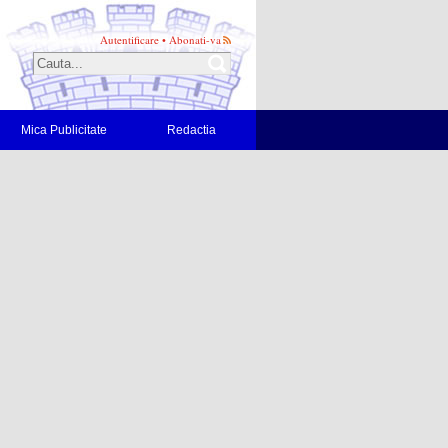
Autentificare
•
Abonati-va
Mica Publicitate
Redactia