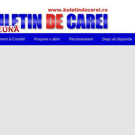
meni si Conditii
Propune o stire!
Recomandam!
Dapy vă răspunde