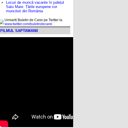
Locuri de muncă vacante în județul
Satu Mare. Țările europene vor
muncitori din România
Urmariti Buletin de Carei pe Twitter la
www.twitter.com/buletindecarei
FILMUL SAPTAMANII