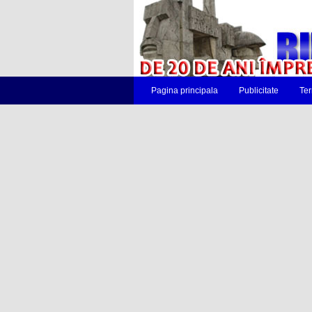
Pagina principala
Publicitate
Ter