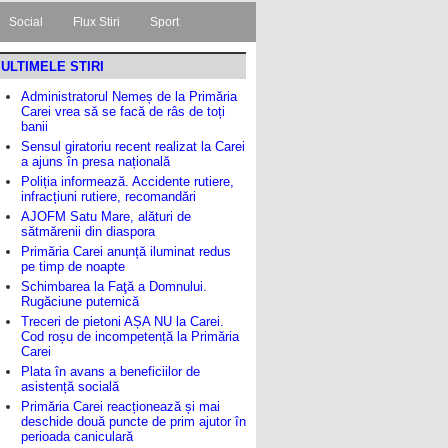
Social
Flux Stiri
Sport
ULTIMELE STIRI
Administratorul Nemeș de la Primăria
Carei vrea să se facă de râs de toți
banii
Sensul giratoriu recent realizat la Carei
a ajuns în presa națională
Poliția informează. Accidente rutiere,
infracțiuni rutiere, recomandări
AJOFM Satu Mare, alături de
sătmărenii din diaspora
Primăria Carei anunță iluminat redus
pe timp de noapte
Schimbarea la Faţă a Domnului.
Rugăciune puternică
Treceri de pietoni AȘA NU la Carei.
Cod roșu de incompetență la Primăria
Carei
Plata în avans a beneficiilor de
asistență socială
Primăria Carei reacționează și mai
deschide două puncte de prim ajutor în
perioada caniculară