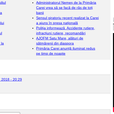
liul
Administratorul Nemeș de la Primăria
Carei vrea să se facă de râs de toți
ia
banii
Sensul giratoriu recent realizat la Carei
lui
a ajuns în presa națională
Poliția informează. Accidente rutiere,
ul
infracțiuni rutiere, recomandări
AJOFM Satu Mare, alături de
 la
sătmărenii din diaspora
Primăria Carei anunță iluminat redus
pe timp de noapte
e 2018 - 20:29