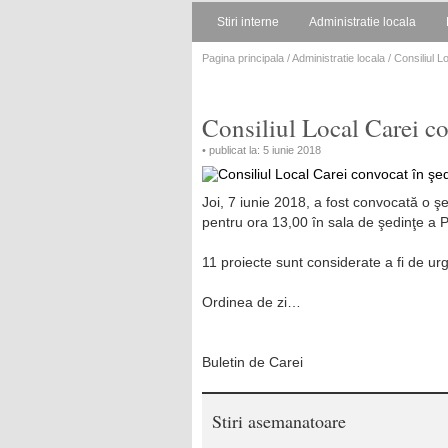
Stiri interne
Administratie locala
Pagina principala
/
Administratie locala
/ Consiliul L
Consiliul Local Carei co
• publicat la: 5 iunie 2018
Joi, 7 iunie 2018, a fost convocată o ş
pentru ora 13,00 în sala de şedinţe a P
11 proiecte sunt considerate a fi de ur
Ordinea de zi…
Buletin de Carei
Stiri asemanatoare