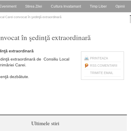
Eveniment
Stirea Zilei
Cultura Invatamant
Timp Liber
Opinii
ocal Carei convocat în şedinţă extraordinară
nvocat în şedinţă extraordinară
PRINTEAZA
edinţă extraordinară de Consiliu Local
rimăriei Carei.
RSS COMENTARII
TRIMITE EMAIL
genţă dezbătute.
Ultimele stiri