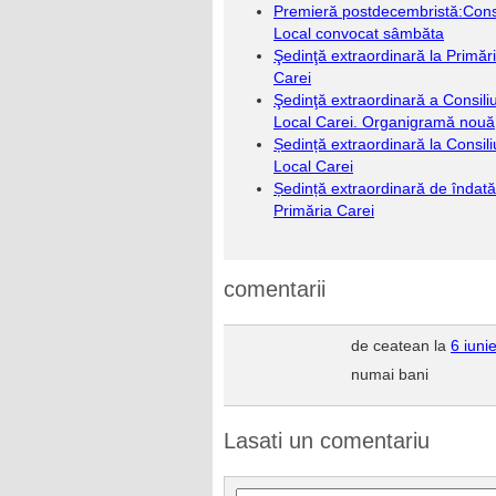
Premieră postdecembristă:Consi
Local convocat sâmbăta
Şedinţă extraordinară la Primăr
Carei
Şedinţă extraordinară a Consiliu
Local Carei. Organigramă nouă
Ședință extraordinară la Consili
Local Carei
Ședință extraordinară de îndată
Primăria Carei
comentarii
de ceatean la
6 iuni
numai bani
Lasati un comentariu