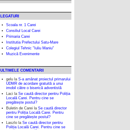
LEGATURI
Scoala nr. 1 Carei
Consiliul Local Carei
Primaria Carei
Institutia Prefectului Satu-Mare
Colegiul Tehnic "Iuliu Maniu"
Muzică Evenimente
ULTIMELE COMENTARII
gelu
la
S-a amânat proiectul primarului
UDMR de acordare gratuită a unui
imobil către o biserică adventistă
Laci
la
Se caută director pentru Poliția
Locală Carei. Pentru cine se
pregătește postul?
Buletin de Carei
la
Se caută director
pentru Poliția Locală Carei. Pentru
cine se pregătește postul?
Laszlo
la
Se caută director pentru
Poliția Locală Carei. Pentru cine se