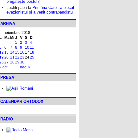
pregătește postul?
Lochli papa
la
Primăria Carei: a plecat
evazionistul și a venit contrabandistul
ARHIVA
noiembrie 2018
L
Ma
Mi
J
V
S
D
1
2
3
4
5
6
7
8
9
10
11
12
13
14
15
16
17
18
19
20
21
22
23
24
25
26
27
28
29
30
« oct.
dec. »
PRESA
CALENDAR ORTODOX
RADIO