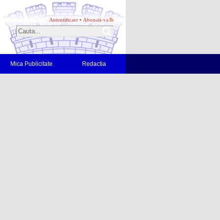
Autentificare
•
Abonati-va
Mica Publicitate
Redactia