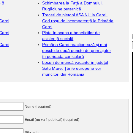
e 8
Schimbarea la Faţă a Domnului.
Rugăciune puternică
Treceri de pietoni AȘA NU la Carei.
 Carei
Cod roșu de incompetență la Primăria
Carei
 Carei
Plata în avans a beneficiilor de
asistență socială
 Carei
Primăria Carei reacționează și mai
deschide două puncte de prim ajutor
în perioada caniculară
Locuri de muncă vacante în județul
Satu Mare. Țările europene vor
muncitori din România
Nume (required)
Email (nu va fi publicat) (required)
Site web