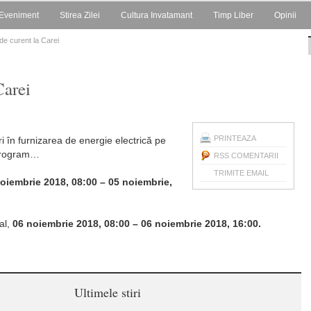
Eveniment
Stirea Zilei
Cultura Invatamant
Timp Liber
Opinii
 de curent la Carei
Carei
PRINTEAZA
ri în furnizarea de energie electrică pe
 program…
RSS COMENTARII
TRIMITE EMAIL
oiembrie 2018, 08:00 – 05 noiembrie,
al,
06 noiembrie 2018, 08:00 – 06 noiembrie 2018, 16:00.
Ultimele stiri