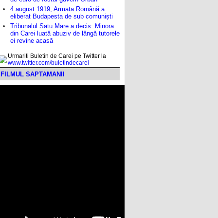
4 august 1919, Armata Română a
eliberat Budapesta de sub comuniști
Tribunalul Satu Mare a decis: Minora
din Carei luată abuziv de lângă tutorele
ei revine acasă
Urmariti Buletin de Carei pe Twitter la
www.twitter.com/buletindecarei
FILMUL SAPTAMANII