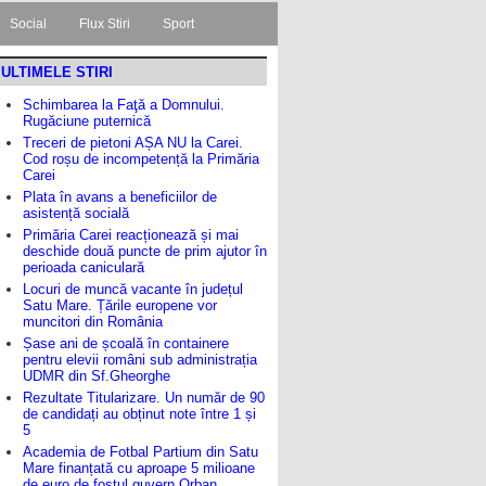
Social
Flux Stiri
Sport
ULTIMELE STIRI
Schimbarea la Faţă a Domnului.
Rugăciune puternică
Treceri de pietoni AȘA NU la Carei.
Cod roșu de incompetență la Primăria
Carei
Plata în avans a beneficiilor de
asistență socială
Primăria Carei reacționează și mai
deschide două puncte de prim ajutor în
perioada caniculară
Locuri de muncă vacante în județul
Satu Mare. Țările europene vor
muncitori din România
Șase ani de școală în containere
pentru elevii români sub administrația
UDMR din Sf.Gheorghe
Rezultate Titularizare. Un număr de 90
de candidați au obținut note între 1 și
5
Academia de Fotbal Partium din Satu
Mare finanțată cu aproape 5 milioane
de euro de fostul guvern Orban