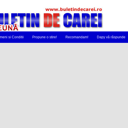
meni si Conditii
Propune o stire!
Recomandam!
Dapy vă răspunde