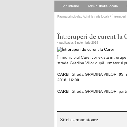
Stiri interne
Administratie locala
Pagina principala
/
Administratie locala
/ Întreruperi
Întreruperi de curent la 
• publicat la: 5 noiembrie 2018
În municipiul Carei vor exista întrerupe
strada Grădina Viilor după următorul
CAREI
, Strada GRADINA VIILOR,
05 n
2018, 16:00
CAREI
, Strada GRADINA VIILOR, parti
Stiri asemanatoare