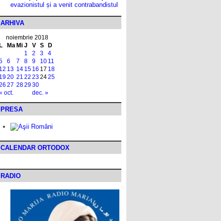
evazionistul și a venit contrabandistul
ARHIVA
noiembrie 2018
L
Ma
Mi
J
V
S
D
1
2
3
4
5
6
7
8
9
10
11
12
13
14
15
16
17
18
19
20
21
22
23
24
25
26
27
28
29
30
« oct.
dec. »
PRESA
CALENDAR ORTODOX
RADIO