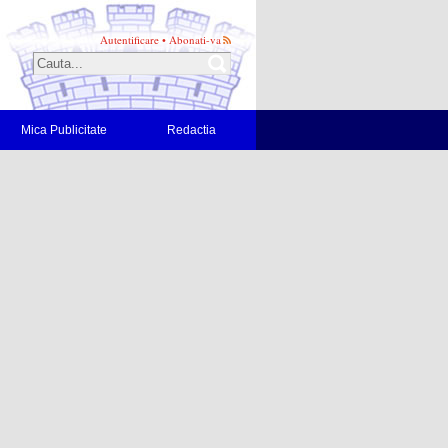
Autentificare
•
Abonati-va
Mica Publicitate
Redactia