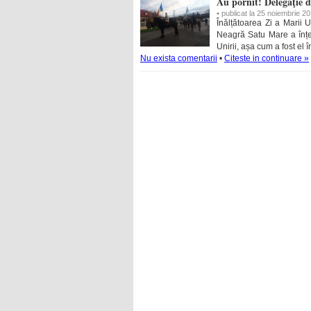
Au pornit! Delegaţie d
• publicat la 25 noiembrie 2
Înălțătoarea Zi a Marii 
Neagră Satu Mare a înțe
Unirii, așa cum a fost el 
Nu exista comentarii
•
Citeste in continuare »