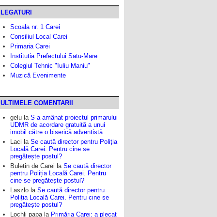
LEGATURI
Scoala nr. 1 Carei
Consiliul Local Carei
Primaria Carei
Institutia Prefectului Satu-Mare
Colegiul Tehnic "Iuliu Maniu"
Muzică Evenimente
ULTIMELE COMENTARII
gelu
la
S-a amânat proiectul primarului
UDMR de acordare gratuită a unui
imobil către o biserică adventistă
Laci
la
Se caută director pentru Poliția
Locală Carei. Pentru cine se
pregătește postul?
Buletin de Carei
la
Se caută director
pentru Poliția Locală Carei. Pentru
cine se pregătește postul?
Laszlo
la
Se caută director pentru
Poliția Locală Carei. Pentru cine se
pregătește postul?
Lochli papa
la
Primăria Carei: a plecat