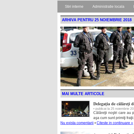
Stiri interne
Administratie locala
ARHIVA PENTRU 25 NOIEMBRIE 2018
MAI MULTE ARTICOLE
Delegaţia de călăreţi 
• publicat la 25 noiembrie 2
Călăreţii noştri care au 
aşa cum sunt primiţi fraţii
Nu exista comentarii
•
Citeste in continuare »