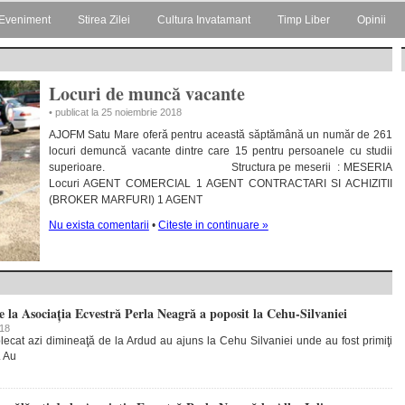
Eveniment
Stirea Zilei
Cultura Invatamant
Timp Liber
Opinii
Locuri de muncă vacante
• publicat la 25 noiembrie 2018
AJOFM Satu Mare oferă pentru această săptămână un număr de 261
locuri demuncă vacante dintre care 15 pentru persoanele cu studii
superioare. Structura pe meserii : MESERIA
Locuri AGENT COMERCIAL 1 AGENT CONTRACTARI SI ACHIZITII
(BROKER MARFURI) 1 AGENT
Nu exista comentarii
•
Citeste in continuare »
de la Asociația Ecvestră Perla Neagră a poposit la Cehu-Silvaniei
018
plecat azi dimineaţă de la Ardud au ajuns la Cehu Silvaniei unde au fost primiţi
.
Au