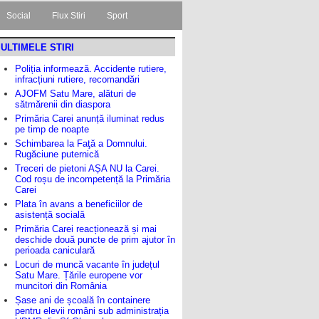
Social
Flux Stiri
Sport
ULTIMELE STIRI
Poliția informează. Accidente rutiere,
infracțiuni rutiere, recomandări
AJOFM Satu Mare, alături de
sătmărenii din diaspora
Primăria Carei anunță iluminat redus
pe timp de noapte
Schimbarea la Faţă a Domnului.
Rugăciune puternică
Treceri de pietoni AȘA NU la Carei.
Cod roșu de incompetență la Primăria
Carei
Plata în avans a beneficiilor de
asistență socială
Primăria Carei reacționează și mai
deschide două puncte de prim ajutor în
perioada caniculară
Locuri de muncă vacante în județul
Satu Mare. Țările europene vor
muncitori din România
Șase ani de școală în containere
pentru elevii români sub administrația