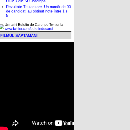
UDMR din Sf.Gheorghe
Rezultate Titularizare. Un număr de 90
de candidați au obținut note între 1 și
5
Urmariti Buletin de Carei pe Twitter la
www.twitter.com/buletindecarei
FILMUL SAPTAMANII