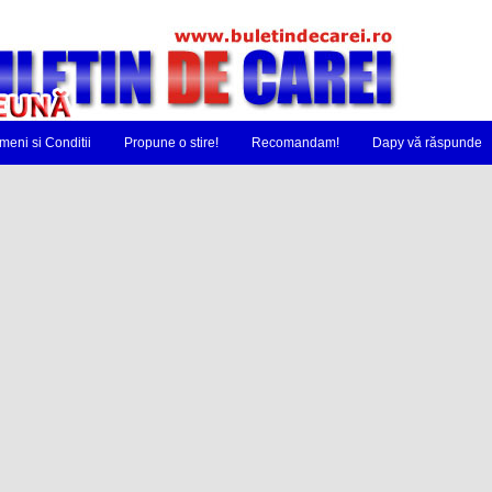
meni si Conditii
Propune o stire!
Recomandam!
Dapy vă răspunde