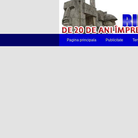
Pagina principala
Publicitate
Ter