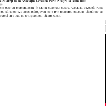
e călăreţi de la Asociația Ecvestră Perla Neagră la Alba Iulia
018
Uniri este un moment astral în istoria neamului nostru. Asociația Ecvestră Perla
les să celebreze acest măreț eveniment prin refacerea traseului sătmărean al
în urmă cu o sută de ani, și anume, călare. Astfel,