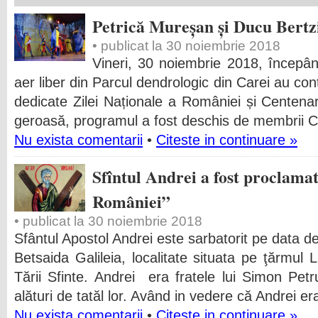
Petrică Mureșan și Ducu Bertzi
• publicat la 30 noiembrie 2018
Vineri, 30 noiembrie 2018, începân
aer liber din Parcul dendrologic din Carei au con
dedicate Zilei Naționale a României și Centenar
geroasă, programul a fost deschis de membrii Cor
Nu exista comentarii
•
Citeste in continuare »
Sfîntul Andrei a fost proclama
României”
• publicat la 30 noiembrie 2018
Sfântul Apostol Andrei este sarbatorit pe data d
Betsaida Galileia, localitate situata pe ţărmul 
Tării Sfinte. Andrei era fratele lui Simon Pet
alături de tatăl lor. Având in vedere că Andrei er
Nu exista comentarii
•
Citeste in continuare »