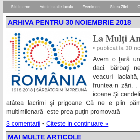
Stiri interne
Administratie locala
Eveniment
Stirea Zilei
C
ARHIVA PENTRU 30 NOIEMBRIE 2018
La Mulţi A
• publicat la 30 
Avem o ţară und
daci, bărbaţi n
veacuri laolalt
fruntea-n zări. .
icoane Şi candel
atâtea lacrimi şi prigoane Că ne e plin pămâ
multimilenară este prea puţin promovată
3 comentarii
•
Citeste in continuare »
MAI MULTE ARTICOLE