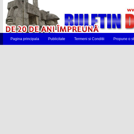
Pagina principala
Publicitate
Termeni si Conditii
Propune o st