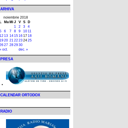
ARHIVA
noiembrie 2018
L
Ma
Mi
J
V
S
D
1
2
3
4
5
6
7
8
9
10
11
12
13
14
15
16
17
18
19
20
21
22
23
24
25
26
27
28
29
30
« oct.
dec. »
PRESA
CALENDAR ORTODOX
RADIO