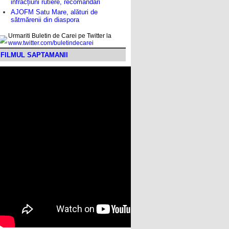
infracțiuni rutiere, recomandări
AJOFM Satu Mare, alături de
sătmărenii din diaspora
Urmariti Buletin de Carei pe Twitter la
www.twitter.com/buletindecarei
FILMUL SAPTAMANII