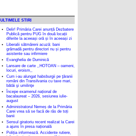
ULTIMELE STIRI
Delir! Primăria Carei anunță Dezbatere
Publică pentru PUG în două locații
diferite la aceeași oră și în aceeași zi
Liberalii sătmăreni acuză: bani
grămadă pentru directori nu și pentru
asistente sau infirmiere
Evanghelia de Duminică
Lansare de carte ,,HOTOAN – oameni,
locuri, eroism,,
Cum i-au alungat habsburgii pe ţăranii
români din Transilvania cu taxe mari,
bătăi şi umilinţe
Începe examenul național de
bacalaureat – 2026, sesiunea iulie-
august
Administratorul Nemeș de la Primăria
Carei vrea să se facă de râs de toți
banii
Sensul giratoriu recent realizat la Carei
a ajuns în presa națională
Poliția informează. Accidente rutiere,