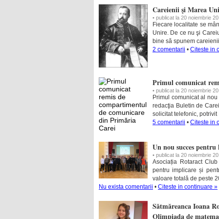
Careienii şi Marea Un
• publicat la 20 noiembrie 2
Fiecare localitate se mân
Unire. De ce nu şi Carei
bine să spunem careieni
2 comentarii
•
Citeste in 
Primul comunicat rem
• publicat la 20 noiembrie 2
Primul comunicat al nou 
redacţia Buletin de Car
solicitat telefonic, potriv
5 comentarii
•
Citeste in 
Un nou succes pentru 
• publicat la 20 noiembrie 2
Asociația Rotaract Clu
pentru implicare și pen
valoare totală de peste 
Nu exista comentarii
•
Citeste in continuare »
Sătmăreanca Ioana Rom
Olimpiada de matema