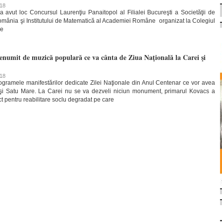
018
avut loc Concursul Laurenţiu Panaitopol al Filialei Bucureşti a Societăţii de
omânia şi Institutului de Matematică al Academiei Române organizat la Colegiul
le
renumit de muzică populară ce va cânta de Ziua Naţională la Carei şi
018
rogramele manifestărilor dedicate Zilei Naţionale din Anul Centenar ce vor avea
i şi Satu Mare. La Carei nu se va dezveli niciun monument, primarul Kovacs a
ect pentru reabilitare soclu degradat pe care