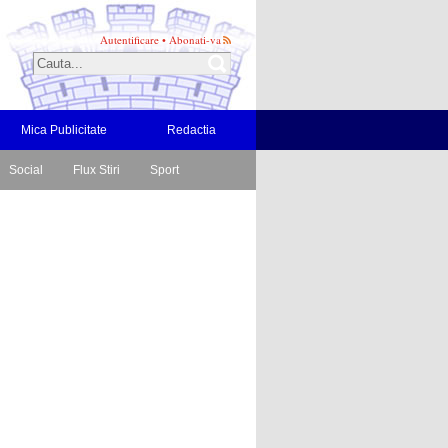
Autentificare
•
Abonati-va
Mica Publicitate
Redactia
Social
Flux Stiri
Sport