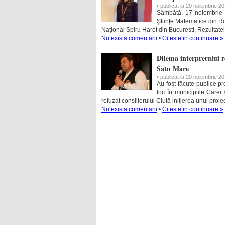
• publicat la 20 noiembrie 2
Sâmbătă, 17 noiembrie a 
Ştiinţe Matematice din R
Naţional Spiru Haret din Bucureşti.
Rezultate
Nu exista comentarii
•
Citeste in continuare »
Dilema interpretului 
Satu Mare
• publicat la 20 noiembrie 2
Au fost făcute publice p
loc în municipiile Care
refuzat consilierului Ciută iniţierea unui proi
Nu exista comentarii
•
Citeste in continuare »