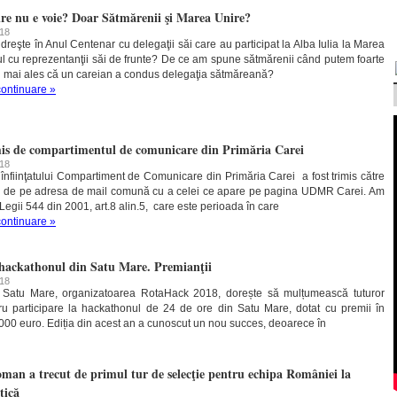
ire nu e voie? Doar Sătmărenii şi Marea Unire?
018
dreşte în Anul Centenar cu delegaţii săi care au participat la Alba Iulia la Marea
ul cu reprezentanţii săi de frunte? De ce am spune sătmărenii când putem foarte
i mai ales că un careian a condus delegaţia sătmăreană?
continuare »
is de compartimentul de comunicare din Primăria Carei
018
înfiinţatului Compartiment de Comunicare din Primăria Carei a fost trimis către
ei de pe adresa de mail comună cu a celei ce apare pe pagina UDMR Carei. Am
it Legii 544 din 2001, art.8 alin.5, care este perioada în care
continuare »
hackathonul din Satu Mare. Premianţii
018
b Satu Mare, organizatoarea RotaHack 2018, dorește să mulțumească tuturor
tru participare la hackathonul de 24 de ore din Satu Mare, dotat cu premii în
2000 euro. Ediția din acest an a cunoscut un nou succes, deoarece în
an a trecut de primul tur de selecţie pentru echipa României la
tică