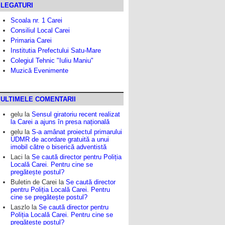
LEGATURI
Scoala nr. 1 Carei
Consiliul Local Carei
Primaria Carei
Institutia Prefectului Satu-Mare
Colegiul Tehnic "Iuliu Maniu"
Muzică Evenimente
ULTIMELE COMENTARII
gelu
la
Sensul giratoriu recent realizat
la Carei a ajuns în presa națională
gelu
la
S-a amânat proiectul primarului
UDMR de acordare gratuită a unui
imobil către o biserică adventistă
Laci
la
Se caută director pentru Poliția
Locală Carei. Pentru cine se
pregătește postul?
Buletin de Carei
la
Se caută director
pentru Poliția Locală Carei. Pentru
cine se pregătește postul?
Laszlo
la
Se caută director pentru
Poliția Locală Carei. Pentru cine se
pregătește postul?