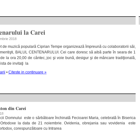
enarului la Carei
iembrie 2018
ret de muzică populară Ciprian Tempe organizează împreună cu colaboratorii săi,
strumentişti, BALUL CENTENARULUI. Cei care doresc să aibă parte în seara de 1
e la ora 20,00 de cântec, joc şi voie bună, desigur şi de mâncare tradiţională,
ista de invitaţi la
arii
•
Citeste in continuare »
nton din Carei
018
icii Domnului este o sărbătoare închinată Fecioarei Maria, celebrată în Biserica
le Ortodoxe la data de 21 noiembrie. Ovidenia, obrejania sau vovidenia este
ortodox, corespunzătoare cu Intrarea