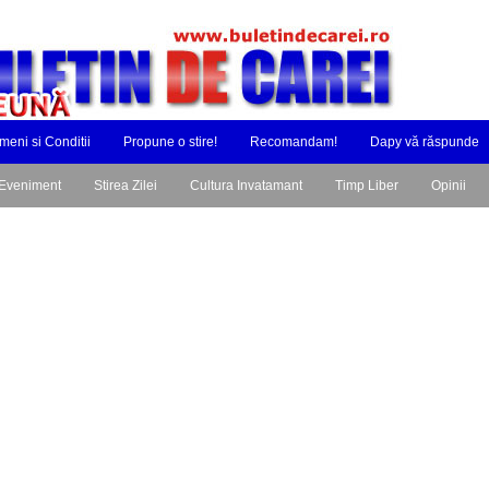
meni si Conditii
Propune o stire!
Recomandam!
Dapy vă răspunde
Eveniment
Stirea Zilei
Cultura Invatamant
Timp Liber
Opinii