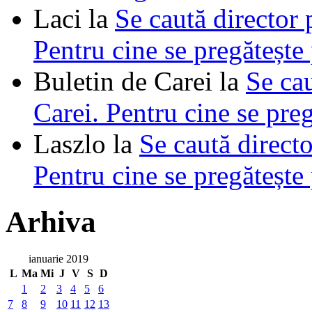
Laci
la
Se caută director 
Pentru cine se pregătește
Buletin de Carei
la
Se cau
Carei. Pentru cine se pre
Laszlo
la
Se caută directo
Pentru cine se pregătește
Arhiva
ianuarie 2019
L
Ma
Mi
J
V
S
D
1
2
3
4
5
6
7
8
9
10
11
12
13