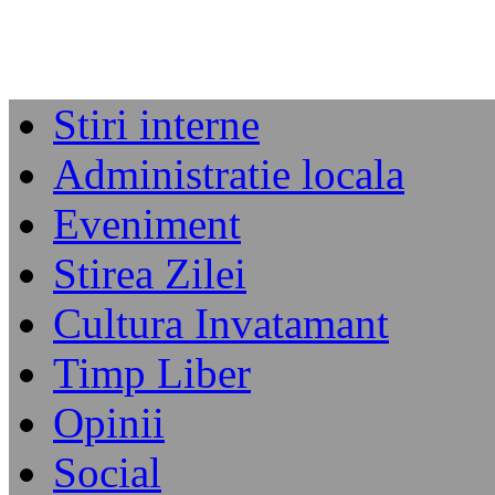
Stiri interne
Administratie locala
Eveniment
Stirea Zilei
Cultura Invatamant
Timp Liber
Opinii
Social