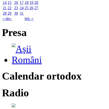
14
15
16
17
18
19
20
21
22
23
24
25
26
27
28
29
30
31
« dec.
feb. »
Presa
Calendar ortodox
Radio