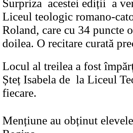
Surpriza acestei ediții a ve
Liceul teologic romano-cato
Roland, care cu 34 puncte ob
doilea. O recitare curată pr
Locul al treilea a fost împă
Șteț Isabela de la Liceul Te
fiecare.
Mențiune au obținut elevele