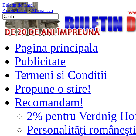
Buletin de Carei
Autentificare
•
Abonati-va
Pagina principala
Publicitate
Termeni si Conditii
Propune o stire!
Recomandam!
2% pentru Verdnig Ho
Personalităţi româneşti