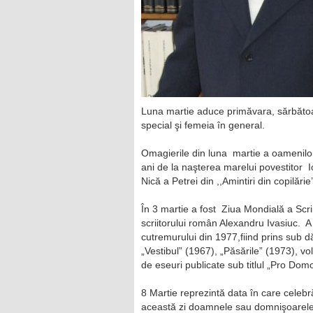
Luna martie aduce primăvara, sărbătoa
special şi femeia în general.
Omagierile din luna martie a oamenil
ani de la naşterea marelui povestitor Ion
Nică a Petrei din ,,Amintiri din copilărie
În 3 martie a fost Ziua Mondială a Sc
scriitorului român Alexandru Ivasiuc. A 
cutremurului din 1977,fiind prins sub 
„Vestibul” (1967), „Păsările” (1973), 
de eseuri publicate sub titlul „Pro Domo
8 Martie reprezintă data în care celebr
această zi doamnele sau domnişoarele su