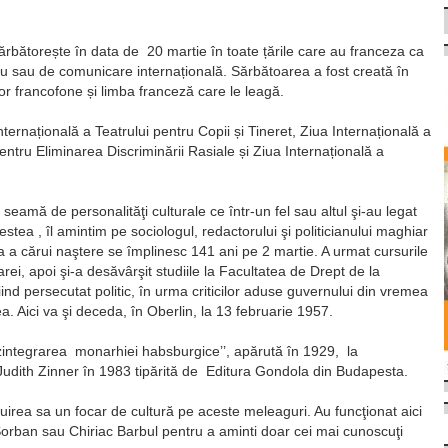
ărbătorește în data de 20 martie în toate țările care au franceza ca
cru sau de comunicare internațională. Sărbătoarea a fost creată în
or francofone și limba franceză care le leagă.
ternațională a Teatrului pentru Copii și Tineret, Ziua Internațională a
entru Eliminarea Discriminării Rasiale și Ziua Internațională a
eamă de personalităţi culturale ce într-un fel sau altul şi-au legat
stea , îl amintim pe sociologul, redactorului şi politicianului maghiar
a a cărui naştere se împlinesc 141 ani pe 2 martie. A urmat cursurile
Carei, apoi şi-a desăvârşit studiile la Facultatea de Drept de la
ind persecutat politic, în urma criticilor aduse guvernului din vremea
ea. Aici va şi deceda, în Oberlin, la 13 februarie 1957.
integrarea monarhiei habsburgice’’, apărută în 1929, la
Judith Zinner în 1983 tipărită de Editura Gondola din Budapesta.
ituirea sa un focar de cultură pe aceste meleaguri. Au funcţionat aici
orban sau Chiriac Barbul pentru a aminti doar cei mai cunoscuţi