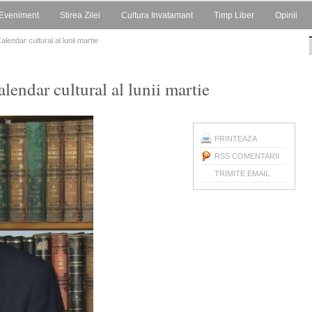
Eveniment
Stirea Zilei
Cultura Invatamant
Timp Liber
Opinii
alendar cultural al lunii martie
alendar cultural al lunii martie
PRINTEAZA
RSS COMENTARII
TRIMITE EMAIL