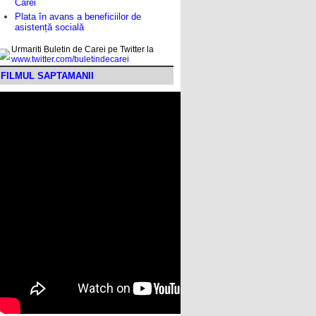
Carei
Plata în avans a beneficiilor de
asistență socială
Urmariti Buletin de Carei pe Twitter la
www.twitter.com/buletindecarei
FILMUL SAPTAMANII