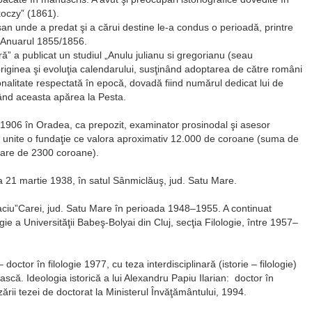
koczy” (1861).
şan unde a predat şi a cărui destine le-a condus o perioadă, printre
n Anuarul 1855/1856.
ură” a publicat un studiul „Anulu julianu si gregorianu (seau
 originea şi evoluţia calendarului, susţinând adoptarea de către români
onalitate respectată în epocă, dovadă fiind numărul dedicat lui de
ând aceasta apărea la Pesta.
e 1906 în Oradea, ca prepozit, examinator prosinodal şi asesor
e unite o fundaţie ce valora aproximativ 12.000 de coroane (suma de
loare de 2300 coroane).
a 21 martie 1938, în satul Sânmiclăuş, jud. Satu Mare.
caciu”Carei, jud. Satu Mare în perioada 1948–1955. A continuat
logie a Universităţii Babeş-Bolyai din Cluj, secţia Filologie, între 1957–
doctor în filologie 1977, cu teza interdisciplinară (istorie – filologie)
scă. Ideologia istorică a lui Alexandru Papiu Ilarian: doctor în
zării tezei de doctorat la Ministerul Învăţământului, 1994.