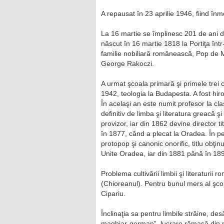
A repausat în 23 aprilie 1946, fiind în
La 16 martie se împlinesc 201 de ani 
născut în 16 martie 1818 la Portiţa într
familie nobiliară românească, Pop de Me
George Rakoczi.
A urmat şcoala primară şi primele trei c
1942, teologia la Budapesta. A fost hir
În acelaşi an este numit profesor la cl
definitiv de limba şi literatura greacă ş
provizor, iar din 1862 devine director ti
în 1877, când a plecat la Oradea. În per
protopop şi canonic onorific, titlu obţi
Unite Oradea, iar din 1881 până în 1893
Problema cultivării limbii şi literatur
(Chioreanul). Pentru bunul mers al şcol
Cipariu.
Înclinaţia sa pentru limbile străine, des
maghiar-german”, lucrare rămasă din pă