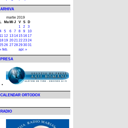
ARHIVA
martie 2019
L
Ma
Mi
J
V
S
D
1
2
3
4
5
6
7
8
9
10
11
12
13
14
15
16
17
18
19
20
21
22
23
24
25
26
27
28
29
30
31
« feb.
apr. »
PRESA
CALENDAR ORTODOX
RADIO