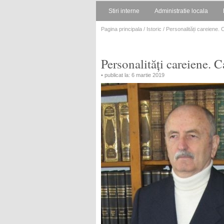
Stiri interne
Administratie locala
Pagina principala
/
Istoric
/ Personalități careiene. C
Personalități careiene. C
• publicat la: 6 martie 2019