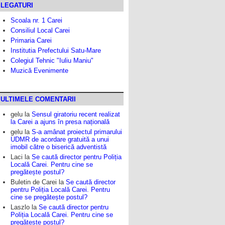
LEGATURI
Scoala nr. 1 Carei
Consiliul Local Carei
Primaria Carei
Institutia Prefectului Satu-Mare
Colegiul Tehnic "Iuliu Maniu"
Muzică Evenimente
ULTIMELE COMENTARII
gelu
la
Sensul giratoriu recent realizat
la Carei a ajuns în presa națională
gelu
la
S-a amânat proiectul primarului
UDMR de acordare gratuită a unui
imobil către o biserică adventistă
Laci
la
Se caută director pentru Poliția
Locală Carei. Pentru cine se
pregătește postul?
Buletin de Carei
la
Se caută director
pentru Poliția Locală Carei. Pentru
cine se pregătește postul?
Laszlo
la
Se caută director pentru
Poliția Locală Carei. Pentru cine se
pregătește postul?