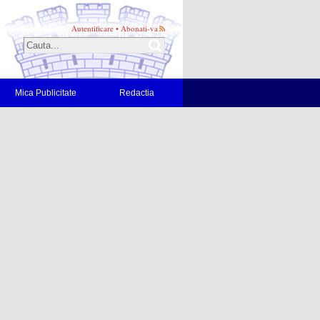
Autentificare
•
Abonati-va
Mica Publicitate
Redactia