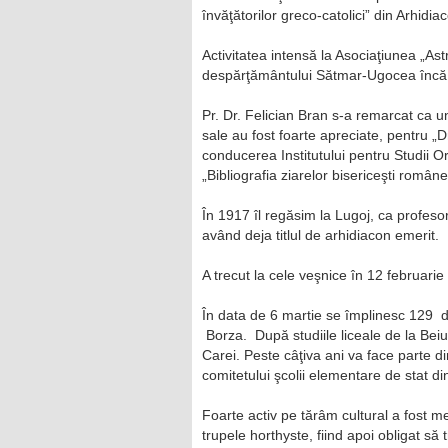
învăţătorilor greco-catolici” din Arhidi
Activitatea intensă la Asociaţiunea „As
despărţământului Sătmar-Ugocea încă d
Pr. Dr. Felician Bran s-a remarcat ca un
sale au fost foarte apreciate, pentru „Dr
conducerea Institutului pentru Studii O
„Bibliografia ziarelor bisericeşti române
În 1917 îl regăsim la Lugoj, ca profesor
având deja titlul de arhidiacon emerit.
A trecut la cele veşnice în 12 februarie
În data de 6 martie se împlinesc 129 de
Borza. După studiile liceale de la Beiuş
Carei. Peste câţiva ani va face parte d
comitetului şcolii elementare de stat di
Foarte activ pe tărâm cultural a fost 
trupele horthyste, fiind apoi obligat să 