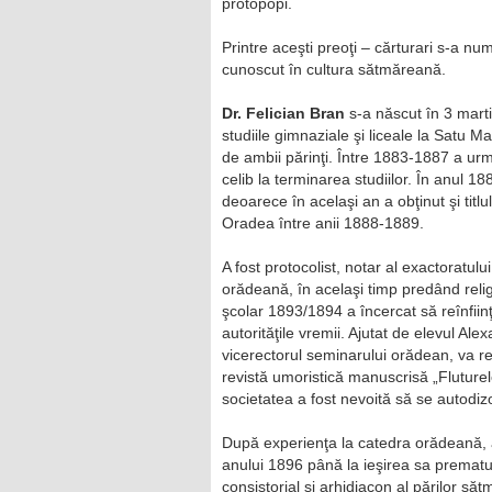
protopopi.
Printre aceşti preoţi – cărturari s-a num
cunoscut în cultura sătmăreană.
Dr. Felician Bran
s-a născut în 3 mart
studiile gimnaziale şi liceale la Satu 
de ambii părinţi. Între 1883-1887 a urm
celib la terminarea studiilor. În anul 
deoarece în acelaşi an a obţinut şi titl
Oradea între anii 1888-1889.
A fost protocolist, notar al exactoratu
orădeană, în acelaşi timp predând reli
şcolar 1893/1894 a încercat să reînfiinţ
autorităţile vremii. Ajutat de elevul Al
vicerectorul seminarului orădean, va reu
revistă umoristică manuscrisă „Fluturele
societatea a fost nevoită să se autodiz
După experienţa la catedra orădeană, a 
anului 1896 până la ieşirea sa prematură
consistorial şi arhidiacon al părilor săt