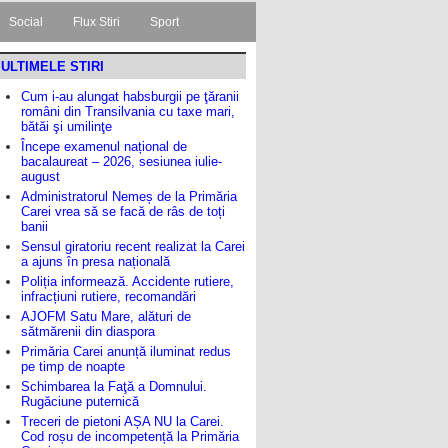
Social
Flux Stiri
Sport
ULTIMELE STIRI
Cum i-au alungat habsburgii pe ţăranii
români din Transilvania cu taxe mari,
bătăi şi umilinţe
Începe examenul național de
bacalaureat – 2026, sesiunea iulie-
august
Administratorul Nemeș de la Primăria
Carei vrea să se facă de râs de toți
banii
Sensul giratoriu recent realizat la Carei
a ajuns în presa națională
Poliția informează. Accidente rutiere,
infracțiuni rutiere, recomandări
AJOFM Satu Mare, alături de
sătmărenii din diaspora
Primăria Carei anunță iluminat redus
pe timp de noapte
Schimbarea la Faţă a Domnului.
Rugăciune puternică
Treceri de pietoni AȘA NU la Carei.
Cod roșu de incompetență la Primăria