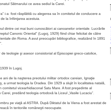
aconatul Sătmarului ce avea sediul la Carei.
tra” i-a fost răsplătită cu alegerea sa în comitetul de conducere a
e la înfiinţarea acestuia.
ul dintre cei mai buni cunoscători ai canoanelor orientale. Lucrările
eptul Canonic Oriental” (Lugoj, 1929) fiind chiar felicitat de către
rientale din Roma. A avut preocupări bibliografice, realizând în 1891
”.
 de teologie şi asesor consistorial al Episcopiei greco-catolice,
 1939 în Lugoj.
 ani de la naşterea preotului militar ortodox careian, Ignaţie
, a urmat teologia la Oradea. Din 1929 a slujit în localitatea natală,
in comitetul vicearhidiaconal Satu Mare. A fost preşedinte al
n Carei, predând teologia ortodoxă la Liceul „Vasile Lucaciu”.
membru pe viaţă al ASTRA. După Diktatul de la Viena a fost arestat de
treacă în teritoriile româneşti neocupate.