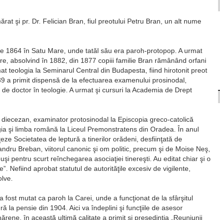
ărat şi pr. Dr. Felician Bran, fiul preotului Petru Bran, un alt nume
ie 1864 în Satu Mare, unde tatăl său era paroh-protopop. A urmat
Mare, absolvind în 1882, din 1877 copiii familie Bran rămânând orfani
at teologia la Seminarul Central din Budapesta, fiind hirotonit preot
1889 a primit dispensă de la efectuarea examenului prosinodal,
ul de doctor în teologie. A urmat şi cursuri la Academia de Drept
lui diecezan, examinator protosinodal la Episcopia greco-catolică
gia şi limba română la Liceul Premonstratens din Oradea. În anul
eze Societatea de leptură a tinerilor orădeni, desfiinţată de
exandru Breban, viitorul canonic şi om politic, precum şi de Moise Neş,
şi pentru scurt reînchegarea asociaţiei tinereşti. Au editat chiar şi o
”. Nefiind aprobat statutul de autorităţile excesiv de vigilente,
olve.
fost mutat ca paroh la Carei, unde a funcţionat de la sfârşitul
 la pensie din 1904. Aici va îndeplini şi funcţiile de asesor
mărene, în această ultimă calitate a primit şi preşedinţia „Reuniunii