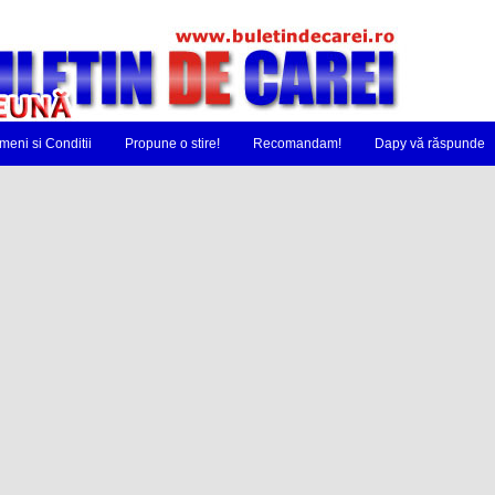
meni si Conditii
Propune o stire!
Recomandam!
Dapy vă răspunde