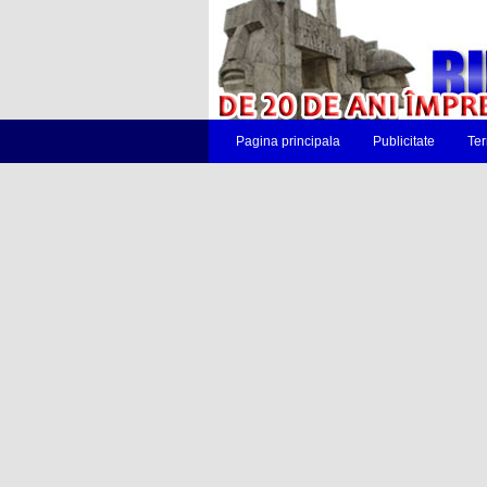
Pagina principala
Publicitate
Ter