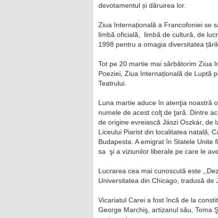
devotamentul și dăruirea lor.
Ziua Internațională a Francofoniei se s
limbă oficială, limbă de cultură, de lu
1998 pentru a omagia diversitatea țăril
Tot pe 20 martie mai sărbătorim Ziua In
Poeziei, Ziua Internațională de Luptă p
Teatrului.
Luna martie aduce în atenţia noastră o s
numele de acest colţ de ţară. Dintre ace
de origine evreiască Jászi Oszkár, de l
Liceului Piarist din localitatea natală, 
Budapesta. A emigrat în Statele Unite fi
sa şi a viziunilor liberale pe care le av
Lucrarea cea mai cunoscută este ,,Dez
Universitatea din Chicago, tradusă de 
Vicariatul Carei a fost încă de la const
George Marchiş, artizanul său, Toma Ş