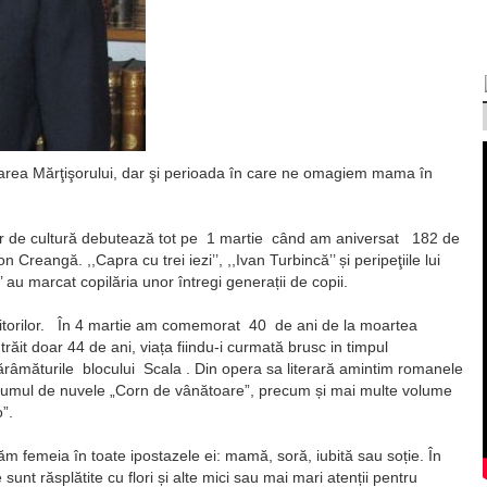
rea Mărţişorului, dar şi perioada în care ne omagiem mama în
or de cultură debutează tot pe 1 martie când am aniversat 182 de
 Creangă. ,,Capra cu trei iezi’’, ,,Ivan Turbincă’’ și peripeţiile lui
’’ au marcat copilăria unor întregi generații de copii.
riitorilor. În 4 martie am comemorat 40 de ani de la moartea
trăit doar 44 de ani, viața fiindu-i curmată brusc in timpul
dărâmăturile blocului Scala . Din opera sa literară amintim romanele
volumul de nuvele „Corn de vânătoare”, precum și mai multe volume
”.
ăm femeia în toate ipostazele ei: mamă, soră, iubită sau soție. În
nt răsplătite cu flori și alte mici sau mai mari atenții pentru