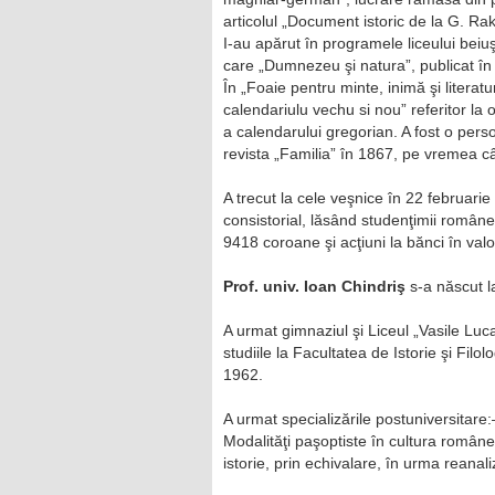
articolul „Document istoric de la G. Ra
I-au apărut în programele liceului beiu
care „Dumnezeu şi natura”, publicat î
În „Foaie pentru minte, inimă şi literat
calendariulu vechu si nou” referitor la
a calendarului gregorian. A fost o pers
revista „Familia” în 1867, pe vremea c
A trecut la cele veşnice în 22 februari
consistorial, lăsând studenţimii român
9418 coroane şi acţiuni la bănci în va
Prof. univ. Ioan Chindriş
s-a născut l
A urmat gimnaziul şi Liceul „Vasile Lu
studiile la Facultatea de Istorie şi Filo
1962.
A urmat specializările postuniversitare:– 
Modalităţi paşoptiste în cultura românea
istorie, prin echivalare, în urma reanali