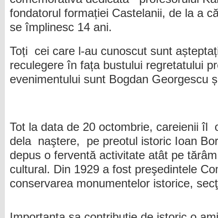
fondatorul formației Castelanii, de la a că
se împlinesc 14 ani.
Toți cei care l-au cunoscut sunt aștept
reculegere în fața bustului regretatului p
evenimentului sunt Bogdan Georgescu ș
Tot la data de 20 octombrie, careienii îl
dela naştere, pe preotul istoric Ioan Bo
depus o ferventă activitate atât pe tărâm
cultural. Din 1929 a fost preşedintele Co
conservarea monumentelor istorice, secţ
Importanta sa contribuţie de istoric o am