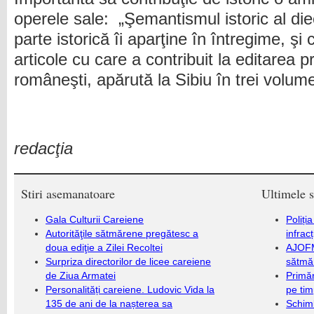
operele sale: „Şemantismul istoric al die
parte istorică îi aparţine în întregime, şi
articole cu care a contribuit la editarea p
româneşti, apărută la Sibiu în trei volume
redacţia
Stiri asemanatoare
Ultimele s
Gala Culturii Careiene
Poliți
Autorităţile sătmărene pregătesc a
infrac
doua ediţie a Zilei Recoltei
AJOFM
Surpriza directorilor de licee careiene
sătmăr
de Ziua Armatei
Primăr
Personalități careiene. Ludovic Vida la
pe ti
135 de ani de la nașterea sa
Schim