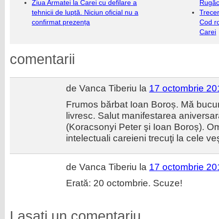
Ziua Armatei la Carei cu defilare a
Rugăc
tehnicii de luptă. Niciun oficial nu a
Trecer
confirmat prezența
Cod r
Carei
comentarii
de Vanca Tiberiu la
17 octombrie 20
Frumos bărbat Ioan Boroș. Mă bucur 
livresc. Salut manifestarea aniversa
(Koracsonyi Peter şi Ioan Boroș). Om
intelectuali careieni trecuţi la cele 
de Vanca Tiberiu la
17 octombrie 20
Erată: 20 octombrie. Scuze!
Lasati un comentariu