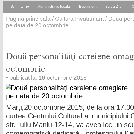
Stiri interne
Administratie locala
Eveniment
Stirea Zilei
C
Pagina principala
/
Cultura Invatamant
/ Două pers
pe data de 20 octombrie
Două personalităţi careiene omag
octombrie
• publicat la: 16 octombrie 2015
Marți,20 octombrie 2015, de la ora 17.00
curtea Centrului Cultural al municipiului 
str. Iuliu Maniu 12-14, va avea loc un s
comemorativă dedicată profesorului Kar