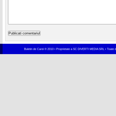
Buletin de Carei ® 2010 • Proprietate a SC DIVERTI MEDIA SRL • Toate dr