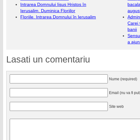
Intrarea Domnului Iisus Hristos în
bacala
Ierusalim. Duminica Floriilor
augus
Floriile. Intrarea Domnului în Ierusalim
Admini
Carei 
banii
Sensul
a ajun
Lasati un comentariu
Nume (required)
Email (nu va fi pub
Site web