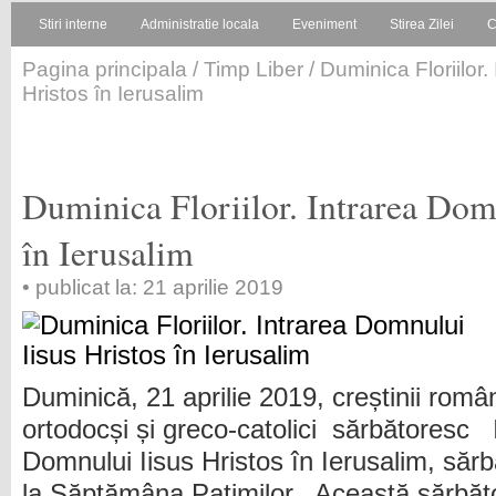
Stiri interne
Administratie locala
Eveniment
Stirea Zilei
C
Pagina principala
/
Timp Liber
/ Duminica Floriilor.
Hristos în Ierusalim
Duminica Floriilor. Intrarea Dom
în Ierusalim
• publicat la: 21 aprilie 2019
Duminică, 21 aprilie 2019, creștinii româ
ortodocși și greco-catolici sărbătoresc 
Domnului Iisus Hristos în Ierusalim, săr
la Săptămâna Patimilor. Această sărbăt