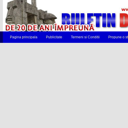
Pagina principala
Publicitate
Termeni si Conditii
Propune o st