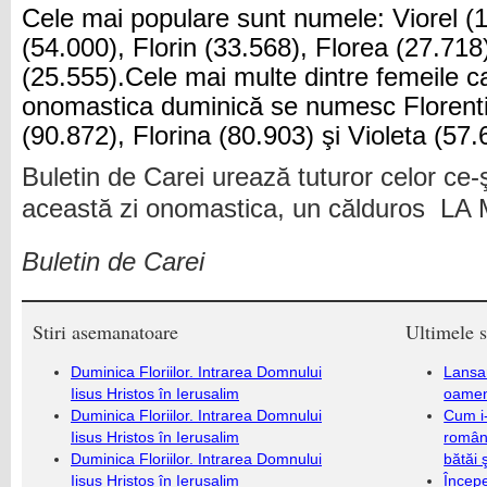
Cele mai populare sunt numele: Viorel (1
(54.000), Florin (33.568), Florea (27.718)
(25.555).Cele mai multe dintre femeile c
onomastica duminică se numesc Florenti
(90.872), Florina (80.903) şi Violeta (57.
Buletin de Carei urează tuturor celor ce-
această zi onomastica, un călduros LA
Buletin de Carei
Stiri asemanatoare
Ultimele s
Duminica Floriilor. Intrarea Domnului
Lansa
Iisus Hristos în Ierusalim
oameni
Duminica Floriilor. Intrarea Domnului
Cum i-
Iisus Hristos în Ierusalim
români
Duminica Floriilor. Intrarea Domnului
bătăi 
Iisus Hristos în Ierusalim
Încep