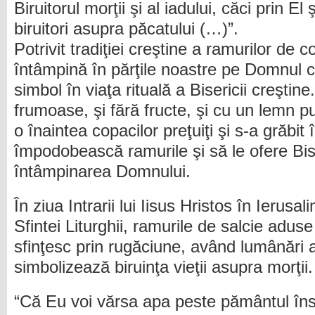
Biruitorul morţii şi al iadului, căci prin El
biruitori asupra păcatului (…)”.
Potrivit tradiţiei creştine a ramurilor de c
întâmpină în părţile noastre pe Domnul c
simbol în viaţa rituală a Bisericii creştine. 
frumoase, şi fără fructe, şi cu un lemn puţ
o înaintea copacilor preţuiţi şi s-a grăbit
împodobească ramurile şi să le ofere Bise
întâmpinarea Domnului.
În ziua Intrarii lui Iisus Hristos în Ierusa
Sfintei Liturghii, ramurile de salcie adus
sfinţesc prin rugăciune, având lumânări 
simbolizează biruinţa vieţii asupra morţii.
“Că Eu voi vărsa apa peste pământul înse