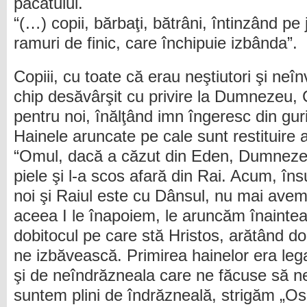
păcatului.
“(…) copii, bărbaţi, bătrâni, întinzând pe 
ramuri de finic, care închipuie izbânda”.
Copiii, cu toate că erau neştiutori şi neîn
chip desăvârşit cu privire la Dumnezeu, 
pentru noi, înălţând imn îngeresc din guril
Hainele aruncate pe cale sunt restituire 
“Omul, dacă a căzut din Eden, Dumnezeu 
piele şi l-a scos afară din Rai. Acum, î
noi şi Raiul este cu Dânsul, nu mai avem
aceea I le înapoiem, le aruncăm înaintea 
dobitocul pe care stă Hristos, arătând do
ne izbăvească. Primirea hainelor era leg
şi de neîndrăzneala care ne făcuse să
suntem plini de îndrăzneală, strigăm „O