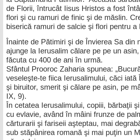
de Florii, întrucât Iisus Hristos a fost în
flori şi cu ramuri de finic şi de măslin. Cr
biserică ramuri de salcie şi flori pentru a l
Înainte de Pătimiri şi de Învierea Sa din 
ajunge la Ierusalim călare pe pe un asin,
făcuta cu 400 de ani în urmă.
Sfântul Prooroc Zaharia spunea: „Bucură-t
veseleşte-te fiica Ierusalimului, căci iată
şi biruitor, smerit şi călare pe asin, pe m
IX, 9).
În cetatea Ierusalimului, copiii, bărbaţii 
cu evlavie, având în mâini frunze de palm
cărturarii şi fariseii aşteptau, mai degrabă
sub stăpânirea romană şi mai puţin un M