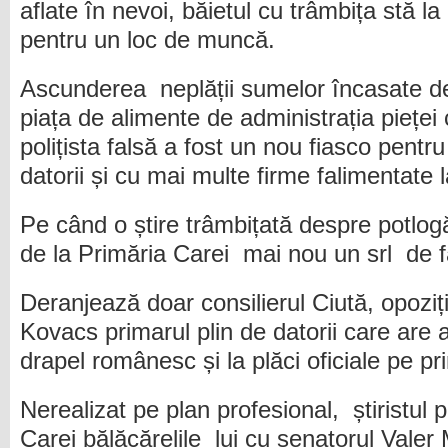
aflate în nevoi, băietul cu trâmbița stă la
pentru un loc de muncă.
Ascunderea neplății sumelor încasate de 
piața de alimente de administrația pieței 
polițista falsă a fost un nou fiasco pentru
datorii și cu mai multe firme falimentate l
Pe când o știre trâmbițată despre potlogă
de la Primăria Carei mai nou un srl de f
Deranjează doar consilierul Ciută, opozi
Kovacs primarul plin de datorii care are a
drapel românesc și la plăci oficiale pe pr
Nerealizat pe plan profesional, știristul p
Carei bălăcărelile lui cu senatorul Valer