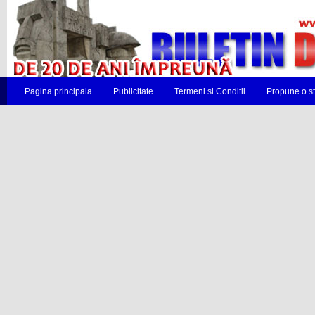
Pagina principala
Publicitate
Termeni si Conditii
Propune o st