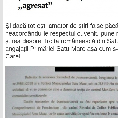
Și dacă tot ești amator de știri false păcăl
neacordându-le respectul cuvenit, pune
știrea despre Troița românească din Sat
angajații Primăriei Satu Mare așa cum s-a
Carei!