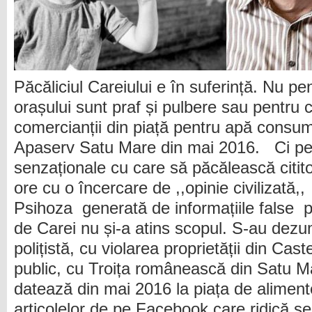
Păcăliciul Careiului e în suferință. Nu pe
orașului sunt praf și pulbere sau pentru 
comercianții din piață pentru apă consum
Apaserv Satu Mare din mai 2016. Ci pent
senzaționale cu care să păcălească citito
ore cu o încercare de ,,opinie civilizată,
Psihoza generată de informațiile false p
de Carei nu și-a atins scopul. S-au dezumf
polițistă, cu violarea proprietății din Cast
public, cu Troița românească din Satu Ma
datează din mai 2016 la piața de aliment
articolelor de pe Facebook care ridică s