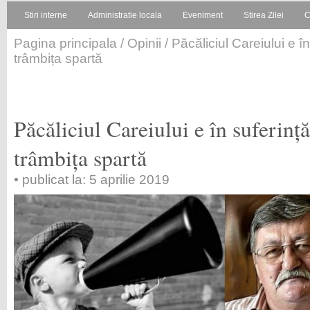
Stiri interne
Administratie locala
Eveniment
Stirea Zilei
C
Pagina principala
/
Opinii
/ Păcăliciul Careiului e î
trâmbița spartă
Păcăliciul Careiului e în suferinț
trâmbița spartă
• publicat la: 5 aprilie 2019