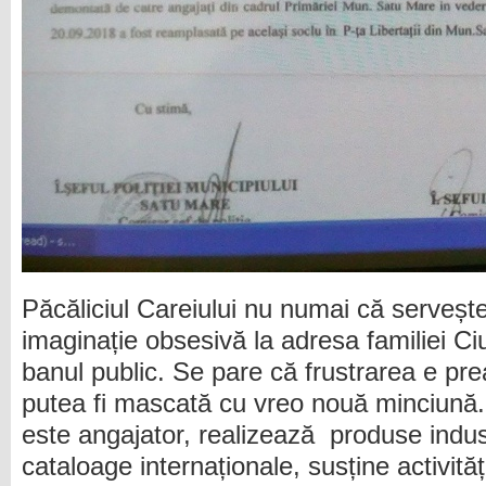
Păcăliciul Careiului nu numai că servește 
imaginație obsesivă la adresa familiei C
banul public. Se pare că frustrarea e pr
putea fi mascată cu vreo nouă minciună. 
este angajator, realizează produse indust
cataloage internaționale, susține activită