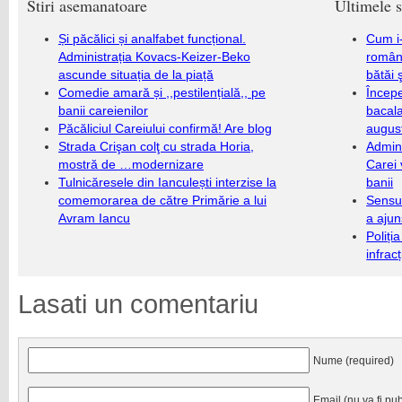
Stiri asemanatoare
Ultimele s
Și păcălici și analfabet funcțional.
Cum i-
Administrația Kovacs-Keizer-Beko
români
ascunde situația de la piață
bătăi 
Comedie amară și ,,pestilențială,, pe
Încep
banii careienilor
bacala
Păcăliciul Careiului confirmă! Are blog
augus
Strada Crişan colţ cu strada Horia,
Admini
mostră de …modernizare
Carei 
Tulnicăresele din Ianculești interzise la
banii
comemorarea de către Primărie a lui
Sensul
Avram Iancu
a ajun
Poliți
infrac
Lasati un comentariu
Nume (required)
Email (nu va fi pub