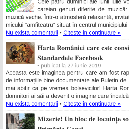
Cele patru duminici ale lunii iulie v
careian genuri diferite de muzică: r
muzică veche. Într-o atmosferă relaxantă, invitaț
micului ”amfiteatru” situat în centrul municipiului 
Nu exista comentarii
•
Citeste in continuare »
Harta României care este consi
Standardele Facebook
• publicat la 27 iunie 2019
Aceasta este imaginea pentru care am fost rapo
de informațiile bine documentate ale Buletin de
mai abitir ca pe vremea bolșevicilor! Harta R
domnitori ai săi a devenit o imagine care încalc
Nu exista comentarii
•
Citeste in continuare »
Mizerie! Un bloc de locuințe so
Primăria Carei