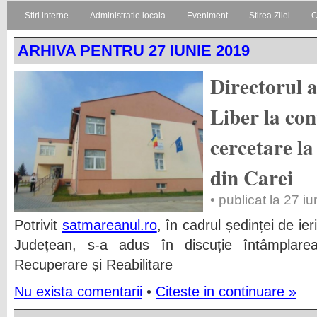
Stiri interne
Administratie locala
Eveniment
Stirea Zilei
C
ARHIVA PENTRU 27 IUNIE 2019
Directorul a
Liber la con
cercetare la
din Carei
• publicat la 27 i
Potrivit
satmareanul.ro
, în cadrul ședinței de ier
Județean, s-a adus în discuție întâmplare
Recuperare și Reabilitare
Nu exista comentarii
•
Citeste in continuare »