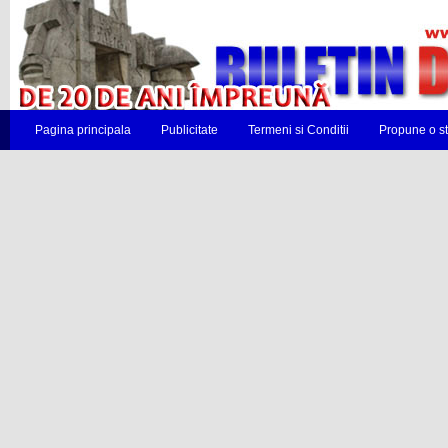
Pagina principala
Publicitate
Termeni si Conditii
Propune o st