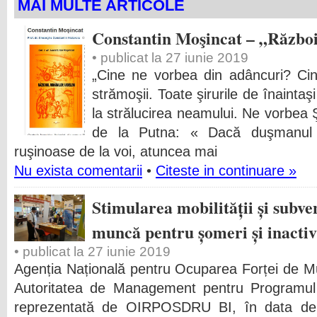
MAI MULTE ARTICOLE
Constantin Moşincat – „Război
• publicat la 27 iunie 2019
„Cine ne vorbea din adâncuri? C
strămoşii. Toate şirurile de înaintaşi 
la strălucirea neamului. Ne vorbea 
de la Putna: « Dacă duşmanul 
ruşinoase de la voi, atuncea mai
Nu exista comentarii
•
Citeste in continuare »
Stimularea mobilității și subve
muncă pentru șomeri și inactiv
• publicat la 27 iunie 2019
Agenția Națională pentru Ocuparea Forței de
Autoritatea de Management pentru Programul
reprezentată de OIRPOSDRU BI, în data de 