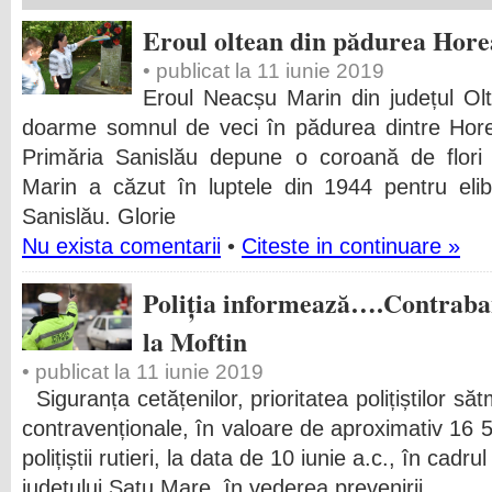
Eroul oltean din pădurea Hore
• publicat la 11 iunie 2019
Eroul Neacșu Marin din județul Olt
doarme somnul de veci în pădurea dintre Horea
Primăria Sanislău depune o coroană de flor
Marin a căzut în luptele din 1944 pentru elibe
Sanislău. Glorie
Nu exista comentarii
•
Citeste in continuare »
Poliția informează….Contraban
la Moftin
• publicat la 11 iunie 2019
Siguranța cetățenilor, prioritatea polițiștilor s
contravenționale, în valoare de aproximativ 16 50
polițiștii rutieri, la data de 10 iunie a.c., în cadr
județului Satu Mare, în vederea prevenirii