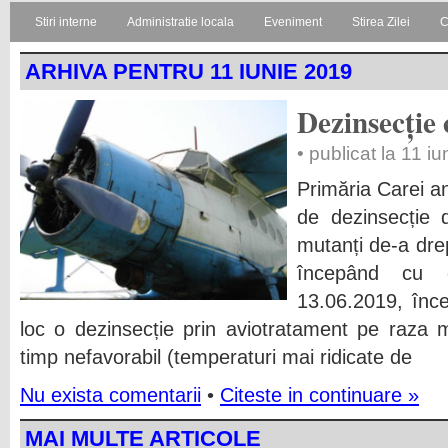
Stiri interne
Administratie locala
Eveniment
Stirea Zilei
C
ARHIVA PENTRU 11 IUNIE 2019
Dezinsecție 
• publicat la 11 i
Primăria Carei a
de dezinsecție 
mutanți de-a dre
începând cu o
13.06.2019, înc
loc o dezinsecție prin aviotratament pe raza m
timp nefavorabil (temperaturi mai ridicate de
Nu exista comentarii
•
Citeste in continuare »
MAI MULTE ARTICOLE