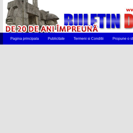
Pagina principala
Publicitate
Termeni si Conditii
Propune o st