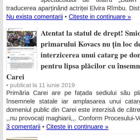
traducerea aparținând actriței Elvira Rîmbu. Distr
Nu exista comentarii
•
Citeste in continuare »
Atentat la statul de drept! Smio
primarului Kovacs nu țin loc de
interzicerea unui catarg pe dom
pentru lipsa plăcilor cu însemn
Carei
• publicat la 11 iunie 2019
Primăria Carei are pe fațada sediului său pl
însemnele statale iar amplasarea unui cata
domeniul public din Carei este interzisă de către
,,nu provocați maghiarii,,. Conform Procesului-V
3 comentarii
•
Citeste in continuare »