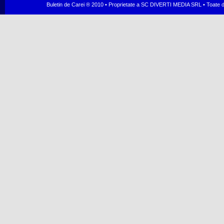
Buletin de Carei ® 2010 • Proprietate a SC DIVERTI MEDIA SRL • Toate dr