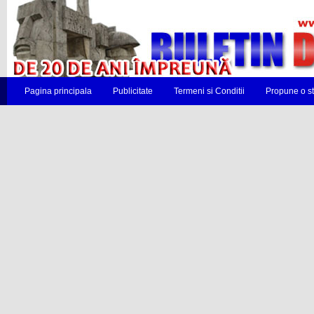
Pagina principala
Publicitate
Termeni si Conditii
Propune o st