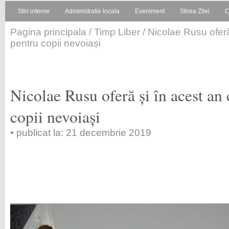
Stiri interne
Administratie locala
Eveniment
Stirea Zilei
C
Pagina principala
/
Timp Liber
/ Nicolae Rusu oferă
pentru copii nevoiași
Nicolae Rusu oferă și în acest an
copii nevoiași
• publicat la: 21 decembrie 2019