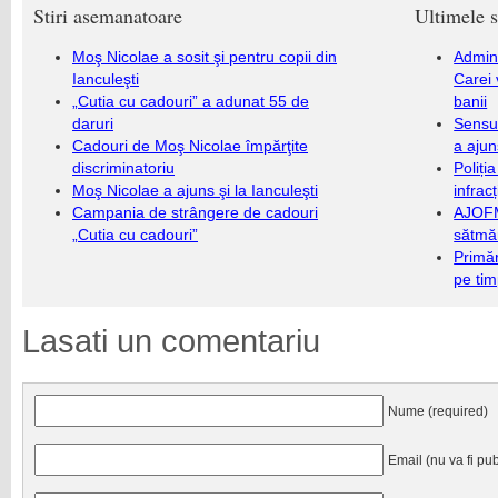
Stiri asemanatoare
Ultimele s
Moş Nicolae a sosit şi pentru copii din
Admini
Ianculeşti
Carei 
„Cutia cu cadouri” a adunat 55 de
banii
daruri
Sensul
Cadouri de Moş Nicolae împărţite
a ajun
discriminatoriu
Poliți
Moş Nicolae a ajuns şi la Ianculeşti
infrac
Campania de strângere de cadouri
AJOFM
„Cutia cu cadouri”
sătmăr
Primăr
pe ti
Lasati un comentariu
Nume (required)
Email (nu va fi pub