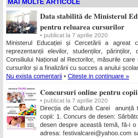
MAI MULTE ARTICOLE
Data stabilită de Ministerul Ed
pentru reluarea cursurilor
• publicat la 7 aprilie 2020
Ministerul Educației și Cercetării a agreat c
reprezentanții elevilor, studenților, părinților,
Consiliului Național al Rectorilor, măsurile care
cursurilor și a finalizării cu succes a anului școla
Nu exista comentarii
•
Citeste in continuare »
Concursuri online pentru copii
• publicat la 7 aprilie 2020
Direcția de Cultură Carei anunță t
copii: 1. Concurs de desen: Sărbăt
desen despre această temă, fă-i o p
adresa: festivalcarei@yahoo.com 