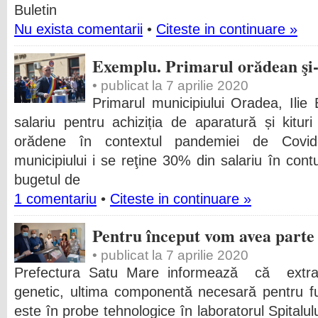
Buletin
Nu exista comentarii
•
Citeste in continuare »
Exemplu. Primarul orădean şi-
• publicat la 7 aprilie 2020
Primarul municipiului Oradea, Ilie
salariu pentru achiziția de aparatură și kituri
orădene în contextul pandemiei de Covid-
municipiului i se reţine 30% din salariu în contu
bugetul de
1 comentariu
•
Citeste in continuare »
Pentru început vom avea parte d
• publicat la 7 aprilie 2020
Prefectura Satu Mare informează că extrac
genetic, ultima componentă necesară pentru fun
este în probe tehnologice în laboratorul Spital