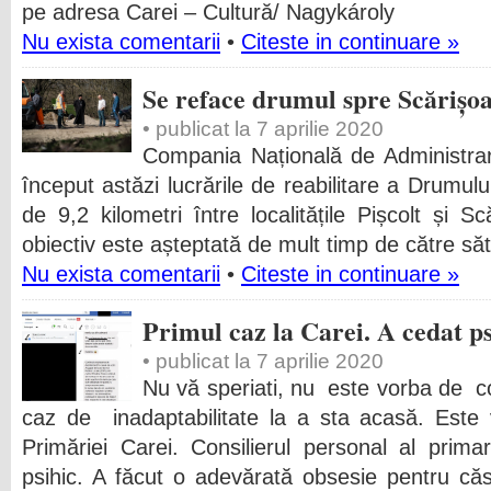
pe adresa Carei – Cultură/ Nagykároly
Nu exista comentarii
•
Citeste in continuare »
Se reface drumul spre Scărișo
• publicat la 7 aprilie 2020
Compania Națională de Administrare
început astăzi lucrările de reabilitare a Drumu
de 9,2 kilometri între localitățile Pișcolt și S
obiectiv este așteptată de mult timp de către să
Nu exista comentarii
•
Citeste in continuare »
Primul caz la Carei. A cedat ps
• publicat la 7 aprilie 2020
Nu vă speriati, nu este vorba de c
caz de inadaptabilitate la a sta acasă. Este
Primăriei Carei. Consilierul personal al prim
psihic. A făcut o adevărată obsesie pentru că