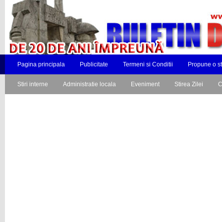
Pagina principala
Publicitate
Termeni si Conditii
Propune o st
Stiri interne
Administratie locala
Eveniment
Stirea Zilei
C