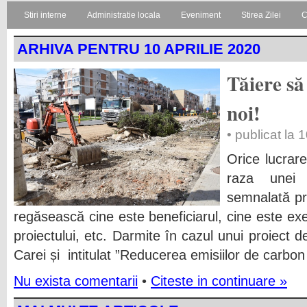
Stiri interne
Administratie locala
Eveniment
Stirea Zilei
C
ARHIVA PENTRU 10 APRILIE 2020
Tăiere să 
noi!
• publicat la 
Orice lucrar
raza unei l
semnalată pr
regăsească cine este beneficiarul, cine este ex
proiectului, etc. Darmite în cazul unui proiect 
Carei și intitulat ”Reducerea emisiilor de carbon
Nu exista comentarii
•
Citeste in continuare »