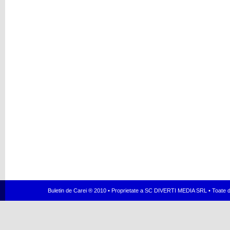
Buletin de Carei ® 2010 • Proprietate a SC DIVERTI MEDIA SRL • Toate dr