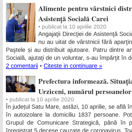
Alimente pentru vârstnici distr
Asistență Socială Carei
• publicat la 10 aprilie 2020
Angajaţii Direcţiei de Asistenţă Soci
nu au uitat de vârstnicii fără aparţ
Paştele și au distribuit ajutoare. Patru dintre an
Socială, ajutaţi de un voluntar, s-au împărţit în
2 comentarii
•
Citeste in continuare »
Prefectura informează. Situația
Urziceni, numărul persoanelor 
• publicat la 10 aprilie 2020
În județul Satu Mare, astăzi, 10 aprilie, se află 
în autoizolare la domiciliu 1837 persoane. Potr
Grupul de Comunicare Strategică, până în p
înregistrat 5 decese cauzate de coronavirus. Toa