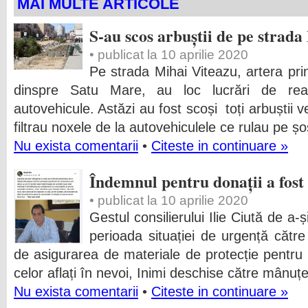
MAI MULTE ARTICOLE
S-au scos arbuștii de pe strad
• publicat la 10 aprilie 2020
Pe strada Mihai Viteazu, artera prin
dinspre Satu Mare, au loc lucrări de reab
autovehicule. Astăzi au fost scoși toți arbuștii v
filtrau noxele de la autovehiculele ce rulau pe ș
Nu exista comentarii
•
Citeste in continuare »
Îndemnul pentru donații a fost
• publicat la 10 aprilie 2020
Gestul consilierului Ilie Ciută de a
perioada situației de urgență cătr
de asigurarea de materiale de protecție pentru s
celor aflați în nevoi, Inimi deschise către mânuț
Nu exista comentarii
•
Citeste in continuare »