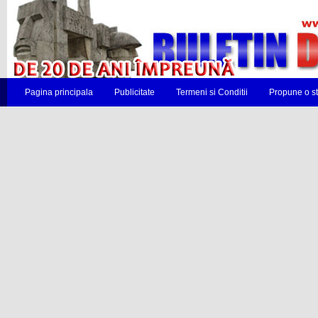
Pagina principala
Publicitate
Termeni si Conditii
Propune o st