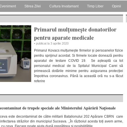
Eveniment
Stirea Zilei
Cultura Invatamant
Timp Liber
Opinii
Primarul mulțumește donatorilor
pentru aparate medicale
• publicat la 3 aprilie 2020
Primarul Kovacs mulțumește firmelor și persoanelor fizice
pentru sprijinul acordat. Si firmele locale donează pentru
aparatul de testare COVID 19. Se așteaptă ca tot
personalul medical de la Spitalul Municipal Carei să
primească dotările minime pentru asigurarea protecției
împotriva coronavirus. Până la această oră nu s-a făcut
referire
econtaminat de trupele speciale ale Ministerului Apărării Naționale
uceva este decontaminat de către militarii Batalionului 202 Apărare CBRN care
nfectarea străzilor din municipiul Suceava. ,,În războiul acesta toți avem arme,
 cu ceva. Fiecare poate ajuta după pregătirea și posibilitățile