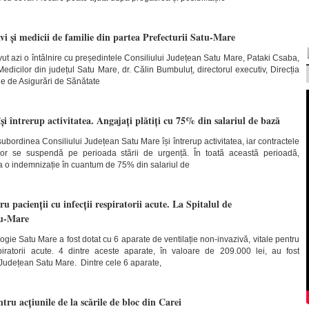
vi și medicii de familie din partea Prefecturii Satu-Mare
t azi o întâlnire cu președintele Consiliului Județean Satu Mare, Pataki Csaba,
edicilor din județul Satu Mare, dr. Călin Bumbuluț, directorul executiv, Direcția
ne de Asigurări de Sănătate
 își întrerup activitatea. Angajați plătiți cu 75% din salariul de bază
n subordinea Consiliului Județean Satu Mare își întrerup activitatea, iar contractele
or se suspendă pe perioada stării de urgență. În toată această perioadă,
da o indemnizație în cuantum de 75% din salariul de
u pacienții cu infecții respiratorii acute. La Spitalul de
tu-Mare
ogie Satu Mare a fost dotat cu 6 aparate de ventilație non-invazivă, vitale pentru
spiratorii acute. 4 dintre aceste aparate, în valoare de 209.000 lei, au fost
l Județean Satu Mare. Dintre cele 6 aparate,
tru acțiunile de la scările de bloc din Carei