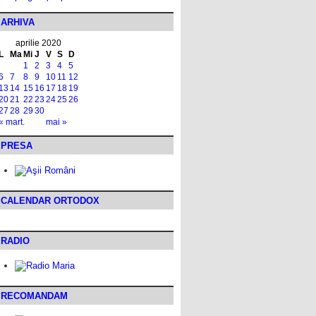
ARHIVA
aprilie 2020
L
Ma
Mi
J
V
S
D
1
2
3
4
5
6
7
8
9
10
11
12
13
14
15
16
17
18
19
20
21
22
23
24
25
26
27
28
29
30
« mart.
mai »
PRESA
CALENDAR ORTODOX
RADIO
RECOMANDAM