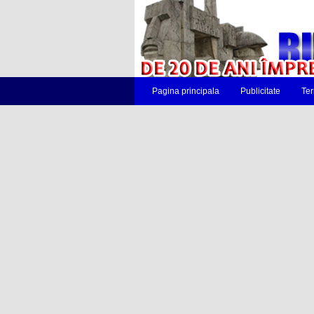
Pagina principala
Publicitate
Ter