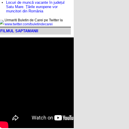
Locuri de muncă vacante în județul
Satu Mare. Țările europene vor
muncitori din România
Urmariti Buletin de Carei pe Twitter la
www.twitter.com/buletindecarei
FILMUL SAPTAMANII