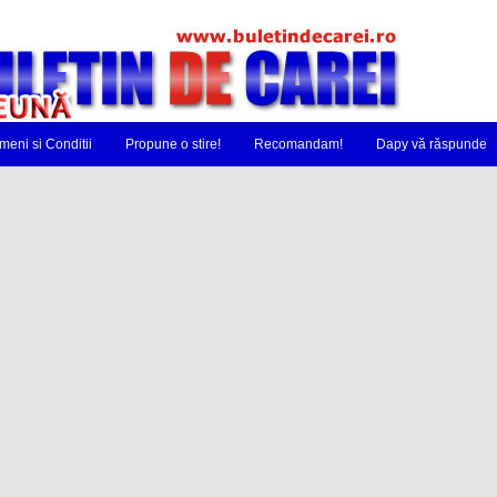
meni si Conditii
Propune o stire!
Recomandam!
Dapy vă răspunde