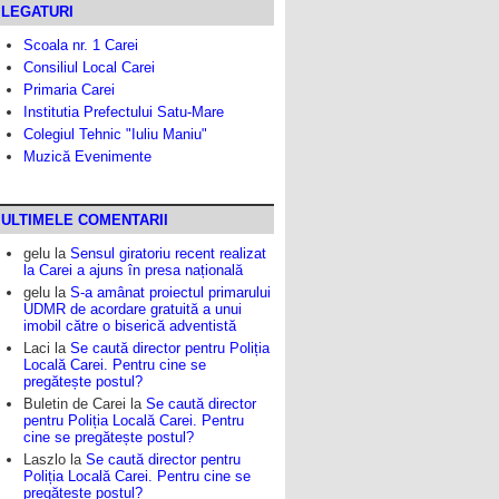
LEGATURI
Scoala nr. 1 Carei
Consiliul Local Carei
Primaria Carei
Institutia Prefectului Satu-Mare
Colegiul Tehnic "Iuliu Maniu"
Muzică Evenimente
ULTIMELE COMENTARII
gelu
la
Sensul giratoriu recent realizat
la Carei a ajuns în presa națională
gelu
la
S-a amânat proiectul primarului
UDMR de acordare gratuită a unui
imobil către o biserică adventistă
Laci
la
Se caută director pentru Poliția
Locală Carei. Pentru cine se
pregătește postul?
Buletin de Carei
la
Se caută director
pentru Poliția Locală Carei. Pentru
cine se pregătește postul?
Laszlo
la
Se caută director pentru
Poliția Locală Carei. Pentru cine se
pregătește postul?