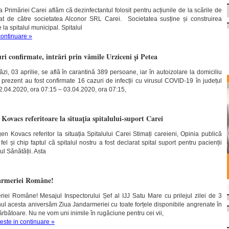
 Primăriei Carei aflăm că dezinfectantul folosit pentru acțiunile de la scările de
onat de către societatea Alconor SRL Carei. Societatea susține și construirea
 la spitalul municipal.
Spitalul
continuare »
uri confirmate, intrări prin vămile Urziceni și Petea
ăzi, 03 aprilie, se află în carantină 389 persoane, iar în autoizolare la domiciliu
rezent au fost confirmate 16 cazuri de infecții cu virusul COVID-19 în județul
2.04.2020, ora 07:15 – 03.04.2020, ora 07:15,
Kovacs referitoare la situația spitalului-suport Carei
 Kovacs referitor la situația Spitalului Carei Stimați careieni, Opinia publică
l și chip faptul că spitalul nostru a fost declarat spital suport pentru pacienții
ul Sănătății. Asta
rmeriei Române!
ei Române! Mesajul Inspectorului Șef al IJJ Satu Mare cu prilejul zilei de 3
nul acesta aniversăm Ziua Jandarmeriei cu toate forțele disponibile angrenate în
 sărbătoare. Nu ne vom uni inimile în rugăciune pentru cei vii,
teste in continuare »