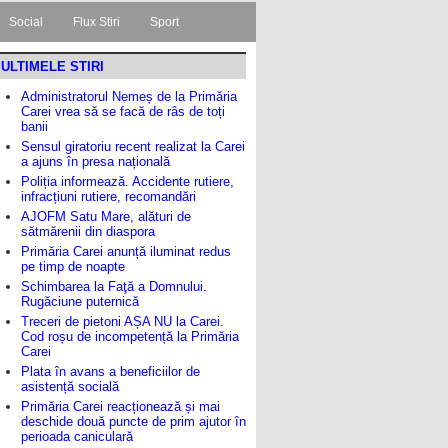
Social
Flux Stiri
Sport
ULTIMELE STIRI
Administratorul Nemeș de la Primăria
Carei vrea să se facă de râs de toți
banii
Sensul giratoriu recent realizat la Carei
a ajuns în presa națională
Poliția informează. Accidente rutiere,
infracțiuni rutiere, recomandări
AJOFM Satu Mare, alături de
sătmărenii din diaspora
Primăria Carei anunță iluminat redus
pe timp de noapte
Schimbarea la Faţă a Domnului.
Rugăciune puternică
Treceri de pietoni AȘA NU la Carei.
Cod roșu de incompetență la Primăria
Carei
Plata în avans a beneficiilor de
asistență socială
Primăria Carei reacționează și mai
deschide două puncte de prim ajutor în
perioada caniculară