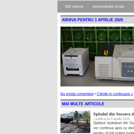
Stiri interne
Administratie locala
ARHIVA PENTRU 3 APRILIE 2020
Nu exista comentarii
•
Citeste in continuare »
MAI MULTE ARTICOLE
Spitalul din Suceava d
• publicat la 3 aprilie 2020
Spitalul Județean din S
vor continua apoi cu dezi
pentru că toți putem lupta