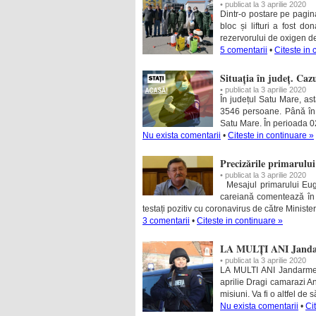
• publicat la 3 aprilie 2020
Dintr-o postare pe pagina
bloc și lifturi a fost d
rezervorului de oxigen de
5 comentarii
•
Citeste in 
Situația în județ. Caz
• publicat la 3 aprilie 2020
În județul Satu Mare, ast
3546 persoane. Până în p
Satu Mare. În perioada 0
Nu exista comentarii
•
Citeste in continuare »
Precizările primarului 
• publicat la 3 aprilie 2020
Mesajul primarului Eugen
careiană comentează în fe
testați pozitiv cu coronavirus de către Minister
3 comentarii
•
Citeste in continuare »
LA MULȚI ANI Janda
• publicat la 3 aprilie 2020
LA MULTI ANI Jandarmeri
aprilie Dragi camarazi A
misiuni. Va fi o altfel de
Nu exista comentarii
•
Ci