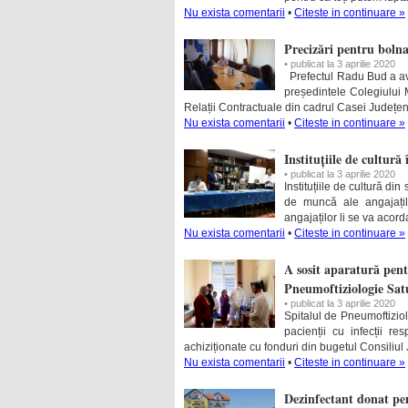
Nu exista comentarii
•
Citeste in continuare »
Precizări pentru bolna
• publicat la 3 aprilie 2020
Prefectul Radu Bud a avu
președintele Colegiului M
Relații Contractuale din cadrul Casei Județe
Nu exista comentarii
•
Citeste in continuare »
Instituțiile de cultură
• publicat la 3 aprilie 2020
Instituțiile de cultură di
de muncă ale angajațil
angajaților li se va acor
Nu exista comentarii
•
Citeste in continuare »
A sosit aparatură pentr
Pneumoftiziologie Sa
• publicat la 3 aprilie 2020
Spitalul de Pneumoftiziol
pacienții cu infecții re
achiziționate cu fonduri din bugetul Consiliu
Nu exista comentarii
•
Citeste in continuare »
Dezinfectant donat pen