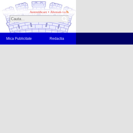
Autentificare
•
Abonati-va
Mica Publicitate
Redactia