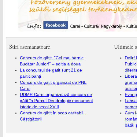
Stiri asemanatoare
Ultimele s
Concurs de gătit. ”Cel mai harnic
Delir!
Bucătar Junior!” – ediția a doua
Public
La concursul de gătit sunt 21 de
diferi
participanți
Libera
Concurs de gătit organizat de PNL
grămad
Carei
asiste
UDMR Carei organizează concurs de
Evang
gătit în Parcul Dendrologic monument
Lansa
istoric de secol XVIII
oameni
Concurs de gătit în scop caritabil.
Cum i-
Câștigătorii
români
bătăi 