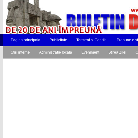
Pagina principala
Publicitate
Termeni si Conditii
Propune o st
Stiri interne
Administratie locala
Eveniment
Stirea Zilei
C