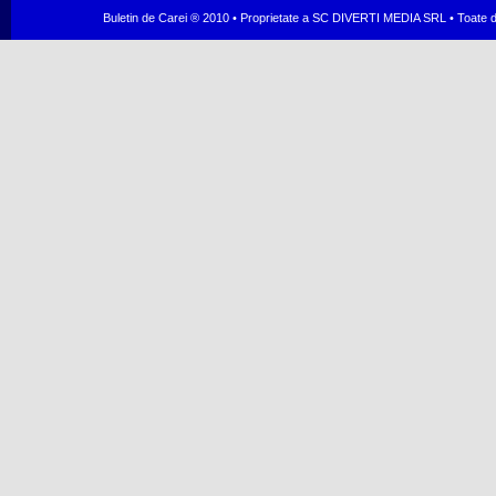
Buletin de Carei ® 2010 • Proprietate a SC DIVERTI MEDIA SRL • Toate dr