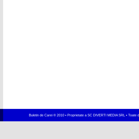
Buletin de Carei ® 2010 • Proprietate a SC DIVERTI MEDIA SRL • Toate dr