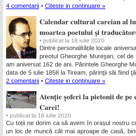
4 comentarii
•
Citeste in continuare »
Calendar cultural careian al lun
moartea poetului şi traducător
• publicat la 18 iulie 2020
Dintre personalitățile locale aniversa
preotul Gheorghe Mureşan, cel de la
am aniversat 162 de ani. Părintele Gheorghe Mur
data de 5 iulie 1858 la Tiream, părinţii săi fiind 
2 comentarii
•
Citeste in continuare »
Atenție șoferi la pietonii de pe
Carei!
• publicat la 18 iulie 2020
Cu toții ne dorim ca să avem în orașul nostru co
un loc de muncă cât mai aproape de casă, bine 