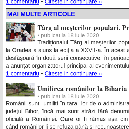
1 comentariu
•
Citeste in continuare »
MAI MULTE ARTICOLE
Târg al meşterilor populari. P
• publicat la 18 iulie 2020
Tradiţionalul Târg al meşterilor po
la Oradea a ajuns la ediția a XXVII-a. În acest
desfăşoară în două serii consecutive, în perioade
a anunţat organizatorul principal al evenimentulu
1 comentariu
•
Citeste in continuare »
Umilirea românilor la Biharia
• publicat la 18 iulie 2020
Românii sunt umiliți în țara lor de o administra
județul Bihor, încă mai sunt străzi fără denu
oficială a României. Oare or fi rămas așa din
când românilor li se refuza până și recunoașter