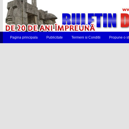
Pagina principala
Publicitate
Termeni si Conditii
Propune o st