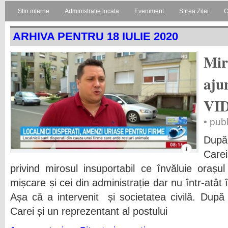
Stiri interne
Administratie locala
Eveniment
Stirea Zilei
C
ARHIVA PENTRU 18 IULIE 2020
Mir
aju
VI
• publ
După
Care
privind mirosul insuportabil ce învăluie oraș
mișcare și cei din administrație dar nu într-atât
Așa că a intervenit și societatea civilă. Dup
Carei și un reprezentant al postului