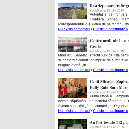
Restricționare trafic 
• publicat la 12 iulie 2020
Autorităţile de frontier
Frontieră Sighetu Ma
(corespondentul PTF Petea de pe teritoriul mag
Nu exista comentarii
•
Citeste in continuare »
Centre medicale în car
Grecia
• publicat la 12 iulie 2020
Ministerul Sănătății a făcut publică lista cent
se conforma condițiilor impuse de autoritățile
bulgaro-elenă. „In
Nu exista comentarii
•
Citeste in continuare »
Cehii Miroslav Zaplet
Rally Raid Satu Mare
• publicat la 12 iulie 2020
Prima etapă a Campionatu
acestei săptămâni, s-a încheiat sâmbătă, 11 iu
Sykora sunt câștigătorii competiției. Organiza
Nu exista comentarii
•
Citeste in continuare »
Au fost testate 112 pe
• publicat la 12 iulie 2020