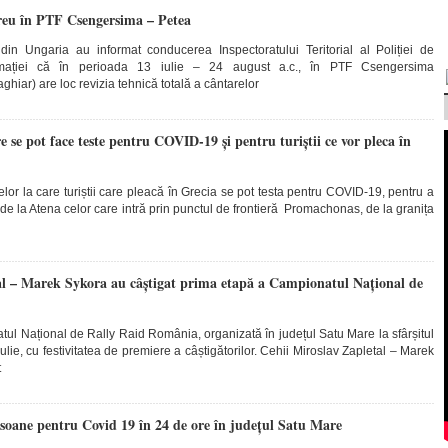
greu în PTF Csengersima – Petea
ă din Ungaria au informat conducerea Inspectoratului Teritorial al Poliției de
rmației că în perioada 13 iulie – 24 august a.c., în PTF Csengersima
hiar) are loc revizia tehnică totală a cântarelor
e se pot face teste pentru COVID-19 și pentru turiștii ce vor pleca în
relor la care turiștii care pleacă în Grecia se pot testa pentru COVID-19, pentru a
 de la Atena celor care intră prin punctul de frontieră Promachonas, de la granița
al – Marek Sykora au câștigat prima etapă a Campionatul Național de
l Național de Rally Raid România, organizată în județul Satu Mare la sfârșitul
lie, cu festivitatea de premiere a câștigătorilor. Cehii Miroslav Zapletal – Marek
t
rsoane pentru Covid 19 în 24 de ore în județul Satu Mare