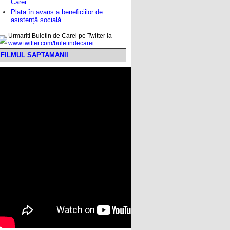
Carei
Plata în avans a beneficiilor de
asistență socială
Urmariti Buletin de Carei pe Twitter la
www.twitter.com/buletindecarei
FILMUL SAPTAMANII