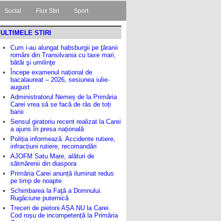
Social
Flux Stiri
Sport
ULTIMELE STIRI
Cum i-au alungat habsburgii pe ţăranii
români din Transilvania cu taxe mari,
bătăi şi umilinţe
Începe examenul național de
bacalaureat – 2026, sesiunea iulie-
august
Administratorul Nemeș de la Primăria
Carei vrea să se facă de râs de toți
banii
Sensul giratoriu recent realizat la Carei
a ajuns în presa națională
Poliția informează. Accidente rutiere,
infracțiuni rutiere, recomandări
AJOFM Satu Mare, alături de
sătmărenii din diaspora
Primăria Carei anunță iluminat redus
pe timp de noapte
Schimbarea la Faţă a Domnului.
Rugăciune puternică
Treceri de pietoni AȘA NU la Carei.
Cod roșu de incompetență la Primăria