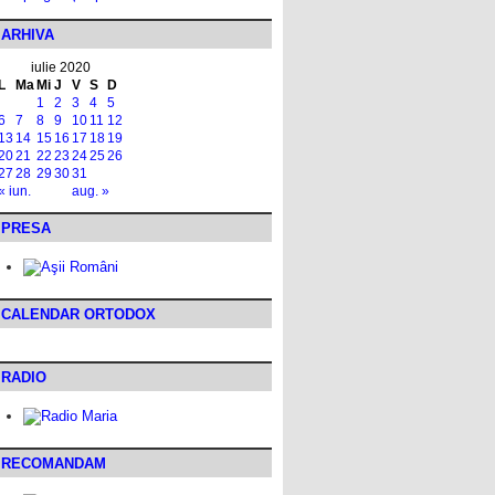
ARHIVA
iulie 2020
L
Ma
Mi
J
V
S
D
1
2
3
4
5
6
7
8
9
10
11
12
13
14
15
16
17
18
19
20
21
22
23
24
25
26
27
28
29
30
31
« iun.
aug. »
PRESA
CALENDAR ORTODOX
RADIO
RECOMANDAM