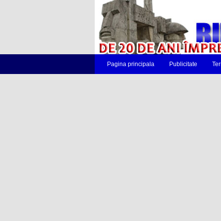
Pagina principala
Publicitate
Ter