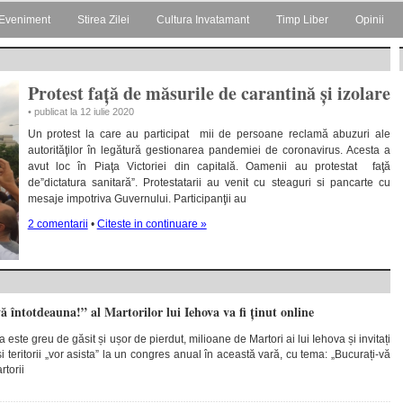
Eveniment
Stirea Zilei
Cultura Invatamant
Timp Liber
Opinii
Protest față de măsurile de carantină și izolare
• publicat la 12 iulie 2020
Un protest la care au participat mii de persoane reclamă abuzuri ale
autorităţilor în legătură gestionarea pandemiei de coronavirus. Acesta a
avut loc în Piaţa Victoriei din capitală. Oamenii au protestat faţă
de”dictatura sanitară”. Protestatarii au venit cu steaguri si pancarte cu
mesaje impotriva Guvernului. Participanţii au
2 comentarii
•
Citeste in continuare »
 întotdeauna!” al Martorilor lui Iehova va fi ținut online
a este greu de găsit și ușor de pierdut, milioane de Martori ai lui Iehova și invitați
și teritorii „vor asista” la un congres anual în această vară, cu tema: „Bucurați-vă
rtorii