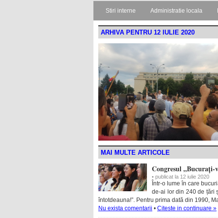
Stiri interne
Administratie locala
ARHIVA PENTRU 12 IULIE 2020
MAI MULTE ARTICOLE
Congresul „Bucurați-vă
• publicat la 12 iulie 2020
Într-o lume în care bucuri
de-ai lor din 240 de țări 
întotdeauna!”. Pentru prima dată din 1990, Ma
Nu exista comentarii
•
Citeste in continuare »