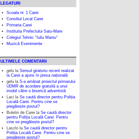
LEGATURI
Scoala nr. 1 Carei
Consiliul Local Carei
Primaria Carei
Institutia Prefectului Satu-Mare
Colegiul Tehnic "Iuliu Maniu"
Muzică Evenimente
ULTIMELE COMENTARII
gelu
la
Sensul giratoriu recent realizat
la Carei a ajuns în presa națională
gelu
la
S-a amânat proiectul primarului
UDMR de acordare gratuită a unui
imobil către o biserică adventistă
Laci
la
Se caută director pentru Poliția
Locală Carei. Pentru cine se
pregătește postul?
Buletin de Carei
la
Se caută director
pentru Poliția Locală Carei. Pentru
cine se pregătește postul?
Laszlo
la
Se caută director pentru
Poliția Locală Carei. Pentru cine se
pregătește postul?