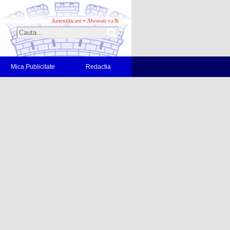
Autentificare
•
Abonati-va
Mica Publicitate
Redactia