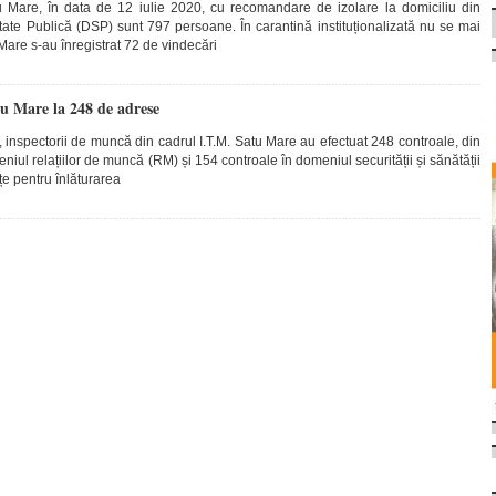
tu Mare, în data de 12 iulie 2020, cu recomandare de izolare la domiciliu din
tate Publică (DSP) sunt 797 persoane. În carantină instituționalizată nu se mai
Mare s-au înregistrat 72 de vindecări
u Mare la 248 de adrese
0, inspectorii de muncă din cadrul I.T.M. Satu Mare au efectuat 248 controale, din
niul relațiilor de muncă (RM) și 154 controale în domeniul securității și sănătății
țe pentru înlăturarea