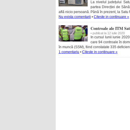
La nivelul județului Sa
partea Direcției de Sănă
află nicio persoană. Până în prezent, la Satu 
Nu exista comentarii
•
Citeste in continuare »
Controale ale ITM Sat
• publicat la 12 iulie 2020
In cursul lunii iunie 202
care 94 controale în dome
în muncă (SSM), fiind constatate 335 deficien
1 comentariu
•
Citeste in continuare »