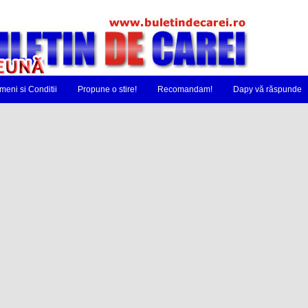
meni si Conditii
Propune o stire!
Recomandam!
Dapy vă răspunde